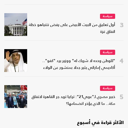
سياسة
3
أول تعليق من البيت الأبيض على رفض نتنياهو خطة
اتفاق غزة
سياسة
4
"للوطن وحده لا شريك له" ووزير يرد "كفو"..
أكاديمي إماراتي يثير جدلا بمنشور عن الولاء
سياسة
5
خبير مصري لـ"عربي21": تركيا تريد جر القاهرة لاتفاق
مكة.. ما الذي يؤخر انضمامها؟
الأكثر قراءة في أسبوع