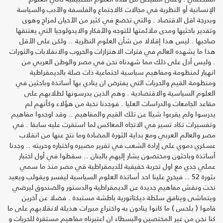
الإنسانية أو النظرية في مجالات كالاجتماع والفلسفة والأدب والسياسة
وبدرجة اقل الاقتصاد . والتي تخضع في كثير من الأحيان لمزاج وهوى
وتقدير باحثيها ومدى ملائمتها للتوجه والأفكار والايدولوجيا التي يعتنقها
صاحبها . ليس هذا إقلالا من شأن العلوم النظرية .. ولكن على الأقل
هذا ما يشهده العالم في فترات الاهتزازات والحروب والانقلابات والثورات
. وليس أدل على ذلك مما شهدناه نحن في مصر والوطن العربي من
انهيار لمنظومة ومفاهيم سياسية اجتماعية ذات صلة بالديمقراطية
ومنظومة القيم والحريات التي يفترض ان ينادي بها أساتذة وباحثين في
العلوم السياسية والاقتصادية . وهم الذين يدرسونها لطلابهم على
مقاعد الجامعات والدراسات العليا . فوجدنا نخبة من هؤلاء وكأنهم لم
يدرسوا ولم يقرءوا شيئا عن تلك القيم والمفاهيم .. وقد اوجدوا مفاهيم
وتفسيرات تكاد تسير في الاتجاه المعاكس لما استقرت عليه سابقا . في
مصر والعالم العربي ومع بداية الثورة المضادة وما نتج عنها من انقلاب
عسكري دموي على إرادة الشعب في تقرير مصيره واختياره وحريته .. وجدنا
أساتذة وباحثون ومختصون يشار إليهم بالبنان .. سقطوا في أول اختبار
عملي جدي مع اول تجربة حقيقية للديمقراطية قي مصر منذ ما سمي
بثورة 52 .. فيخرج علينا احد أساتذة العلوم السياسية ليفسر ويقولب ويعيد
نحت ونقش مفاهيم جديدة عن الديمقراطية والدستور والصندوق ليرضي
ويتماشى وينافق سلطة ديكتاتورية باطشة مستبدة . فضلا عن آخرين
قاموا ( بلحس ) ما كانوا ينادون به واختراع مبررات هذيلة لانقلابهم على ما
كنا نحن من غير المختصين والبسطاء ان اعتبرناه مفاهيم مستقرة للحريات و