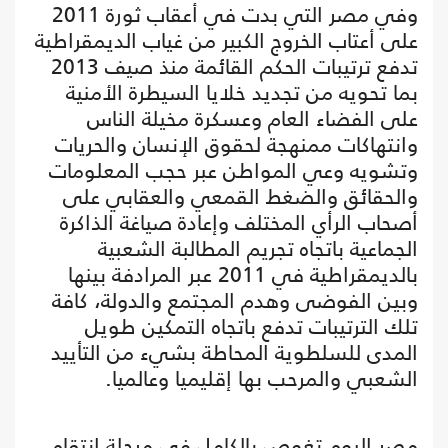
وفي مصر التي بدت في أعقاب ثورة 2011
على أعتاب الخروج الكبير من غياب الديمقراطية
تدفع ترتيبات الحكم القائمة منذ صيف 2013
بما تحويه من تجديد خلايا السيطرة الأمنية
على الفضاء العام وعسكرة مخيلة الناس
وانتهاكات ممنهجة لحقوق الإنسان والحريات
وتشويه وعي المواطن عبر حجب المعلومات
والحقائق والضغط القمعي والعقابي على
أصحاب الرأي المختلف وإعادة صياغة الذاكرة
الجماعية باتجاه تجريم المطالبة الشعبية
بالديمقراطية في 2011 عبر المرادفة بينها
وبين الفوضى وهدم المجتمع والدولة، كافة
تلك الترتيبات تدفع باتجاه التمكين طويل
المدى للسلطوية المحاطة بشيء من التأييد
الشعبي والمرحب بها إقليميا وعالميا.
مصر اليوم تغوص بالكامل في مرحلة انتقام