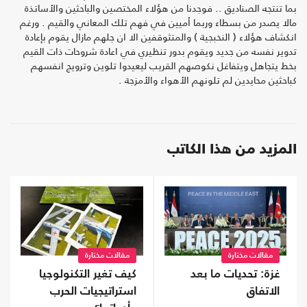
بما تنتجه الصناديق .. فوجدنا من هؤلاء المختصين والباحثين والأساتذة
مالا يصدر من بسطاء وربما أميين في فهم تلك المعاني والقيم . ورغم
انكشاف هؤلاء ( النخبجية ) والمتثوقفين الا ان جلهم مازال يقوم بإعادة
تدوير نفسه من جديد ويقوم بدور تنظيري في اعادة شروحات ذات القيم
بخط يتجاهل ويتفاغل نكوصهم القريب ليعيدوا تلوين وترويج انفسهم
كباحثين محايدين لم تلونهم الأهواء والأمزجة .
المزيد من هذا الكاتب
مقالات مختارة
مقالات مختارة
غزة: تحديات ما بعد
كيف تغير التكنولوجيا
الاتفاق
استراتيجيات الحرب