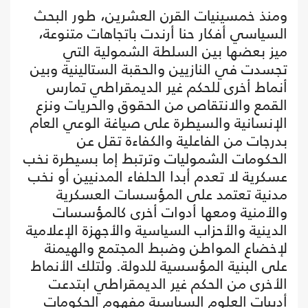
ومنذ خمسينيات القرن العشرين، طور البحث
السياسي أفكار حنا أرندت باتجاهات متنوعة،
ميز بعضها بين السلطة الشمولية التي
تجسدت في النازيين والحقبة الستالينية وبين
أنماط أخرى للحكم غير الديمقراطي تمارس
القمع والانتقاص من الحقوق والحريات ونزع
الإنسانية والسيطرة على صياغة الوعي العام
بدرجات من الفاعلية والكفاءة تقل عن
الحكومات الشموليات وترتبط إما بسيطرة نخب
عسكرية لا تعدم أبدا الحلفاء المدنيين أو نخب
مدنية تعتمد على المؤسسات العسكرية
والأمنية ومعها أدوات أخرى كالمؤسسات
الدينية والأحزاب السياسية والأجهزة الإعلامية
لإخضاع المواطن وضبط المجتمع والهيمنة
على البنية المؤسسية للدولة. ولتلك الأنماط
الأخرى من الحكم غير الديمقراطي ابتدعت
أدبيات العلوم السياسية مفهوم الحكومات