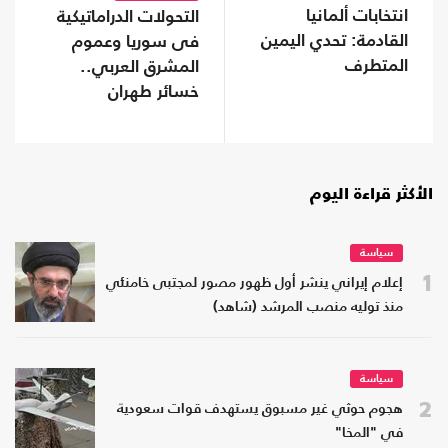
انتخابات ألمانيا
التحولات الدراماتيكية
القادمة: تحدي اليمين
فى سوريا وعموم
المتطرف
المشرق العربي..
خسائر طهران
الأكثر قراءة اليوم
سياسة
1
إعلام إيراني ينشر أول ظهور مصور لمجتبى خامنئي
منذ توليه منصب المرشد (شاهد)
سياسة
2
هجوم حوثي غير مسبوق يستهدف قوات سعودية
في "المخا"