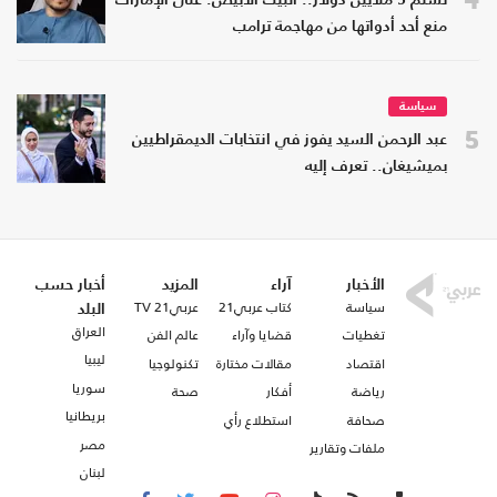
تسلم 5 ملايين دولار.. البيت الأبيض: على الإمارات
منع أحد أدواتها من مهاجمة ترامب
سياسة
5
عبد الرحمن السيد يفوز في انتخابات الديمقراطيين
بميشيغان.. تعرف إليه
الأخبار
آراء
المزيد
أخبار حسب
سياسة
كتاب عربي21
عربي21 TV
البلد
العراق
تغطيات
قضايا وآراء
عالم الفن
ليبيا
اقتصاد
مقالات مختارة
تكنولوجيا
سوريا
رياضة
أفكار
صحة
بريطانيا
صحافة
استطلاع رأي
مصر
ملفات وتقارير
لبنان