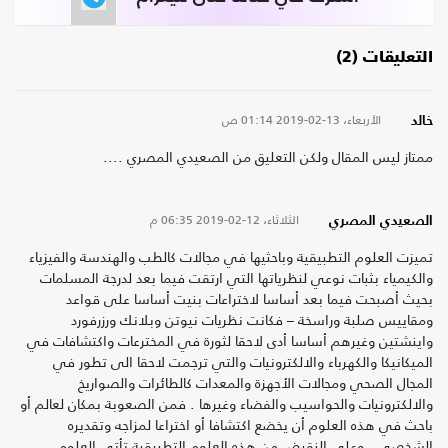
التعليقات (2)
الأربعاء، 13-02-2019
01:14 ص
خالد
ممتاز ليس المقال ولكن التعليق من الصعيدي المصري ....
الثلاثاء، 12-02-2019
06:35 م
الصعيدي المصري
تميزت العلوم التطبيقية وباحثيها في مجالات كالطب والهندسة والفيزياء
والكيمياء بثبات نوعي لنظرياتها التي ارتقت فيما بعد لدرجة المسلمات
بحيث أصبحت فيما بعد أساسا لاختراعات بنيت أساسا على قواعد
ومقاييس صلبة وراسخة – فكانت نظريات نيوتن وبلانك ورزرفورد
واينشتين وغيرهم أساسا أدى لاحقا لثورة في المخترعات واكتشافات في
الميكانيكا والكهرباء والالكترونيات والتي ترجمت لاحقا الى تطور في
المجال الصحي ومجالات الأجهزة والمعدات كالطائرات والصواريخ
والالكترونيات والحواسيب والفضاء وغيرها . فمن الصعوبة بمكان لعالم أو
باحث في هذه العلوم أن يخضع اكتشافا أو اختراعا لمزاجه وتقديره
الشخصي . وعلى النقيض من هذه العلوم التطبيقية تأتي العلوم