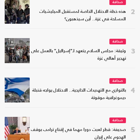
صحافة
2
هذه خطة الاحتلال الخاصة لمستقبل الميليشيات
المسلحة في غزة.. أين سيذهبون؟
صحافة
3
وثيقة: مجلس السلام يتعهد لـ"إسرائيل" بالعمل على
تهجير أهالي غزة
صحافة
4
بالتوازي مع التهديدات الخارجية.. الاحتلال يواجه قنبلة
ديموغرافية موقوتة
صحافة
5
صحيفة: قطر لعبت دورا مهما في إقناع ترامب بوقف
الهجوم على إيران