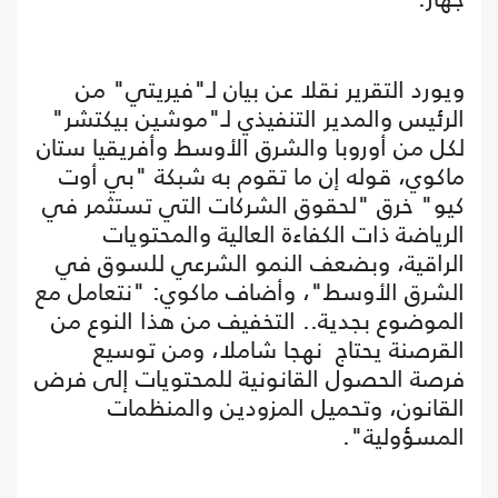
ويورد التقرير نقلا عن بيان لـ"فيريتي" من
الرئيس والمدير التنفيذي لـ"موشين بيكتشر"
لكل من أوروبا والشرق الأوسط وأفريقيا ستان
ماكوي، قوله إن ما تقوم به شبكة "بي أوت
كيو" خرق "لحقوق الشركات التي تستثمر في
الرياضة ذات الكفاءة العالية والمحتويات
الراقية، وبضعف النمو الشرعي للسوق في
الشرق الأوسط"، وأضاف ماكوي: "نتعامل مع
الموضوع بجدية.. التخفيف من هذا النوع من
القرصنة يحتاج نهجا شاملا، ومن توسيع
فرصة الحصول القانونية للمحتويات إلى فرض
القانون، وتحميل المزودين والمنظمات
المسؤولية".