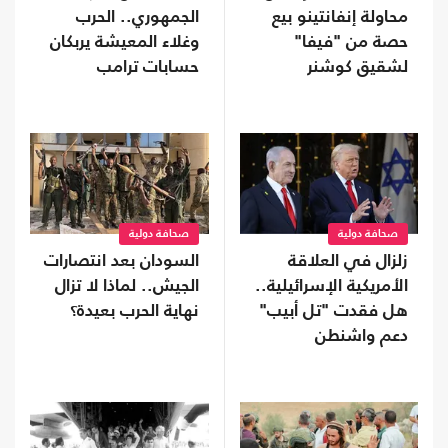
محاولة إنفانتينو بيع
الجمهوري.. الحرب
حصة من "فيفا"
وغلاء المعيشة يربكان
لشقيق كوشنر
حسابات ترامب
صحافة دولية
صحافة دولية
زلزال في العلاقة
السودان بعد انتصارات
الأمريكية الإسرائيلية..
الجيش.. لماذا لا تزال
هل فقدت "تل أبيب"
نهاية الحرب بعيدة؟
دعم واشنطن
التاريخي؟