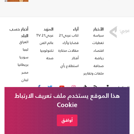
الأخبار
آراء
المزيد
أخبار حسب
سياسة
كتاب عربي21
عربي21 TV
البلد
العراق
تغطيات
قضايا وآراء
عالم الفن
ليبيا
اقتصاد
مقالات مختارة
تكنولوجيا
سوريا
رياضة
أفكار
صحة
بريطانيا
صحافة
استطلاع رأي
مصر
ملفات وتقارير
لبنان
تابعنا على
هذا الموقع يستخدم ملف تعريف الارتباط
Cookie
من نحن
اتصل بنا
شروط الاستخدام
أوافق
عربي21 ، جميع الحقوق محفوظة @ 2020