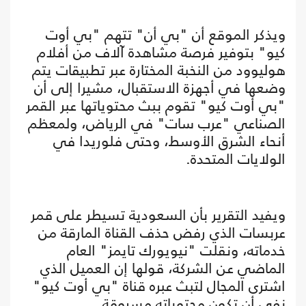
ويذكر الموقع أن "بي أن" تتهم "بي أوت
كيو" بتوفير فرصة مشاهدة آلاف من أفلام
هوليوود من النخبة المختارة عبر تطبيقات يتم
وضعها في أجهزة الاستقبال، مشيرا إلى أن
"بي أوت كيو" تقوم ببث محتوياتها عبر القمر
الصناعي "عرب سات" في الرياض، ولمعظم
أنحاء الشرق الأوسط، وحتى فلوريدا في
الولايات المتحدة.
ويفيد التقرير بأن السعودية تسيطر على قمر
عربسات الذي رفض حذف القناة المارقة من
خدماته، ونقلت "نيويورك تايمز" العام
الماضي عن الشركة، قولها إن العميل الذي
اشترى المجال لتبث عبره قناة "بي أوت كيو"
نفى أن تكون محتوياته مسروقة.