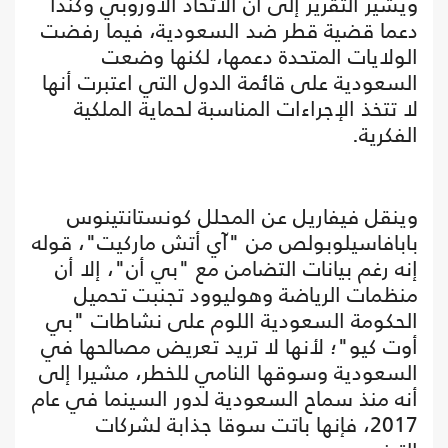
ويشير التقرير إلى أن الاتحاد الأوروبي وكندا
دعما قضية قطر ضد السعودية، فيما رفضت
الولايات المتحدة دعمها، لكنها وضعت
السعودية على قائمة الدول التي اعتبرت أنها
لا تتخذ الإجراءات المناسبة لحماية الملكية
الفكرية.
وينقل فيفاريل عن المحلل كونستانتينوس
بابافاسيلوبولص من "آي أتش ماركيت"، قوله
إنه رغم بيانات التضامن مع "بي أن"، إلا أن
منظمات الرياضة وهوليوود تجنبت تحميل
الحكومة السعودية اللوم على نشاطات "بي
أوت كيو"؛ لأنها لا تريد تعريض مصالحها في
السعودية وسوقها النامي للخطر، مشيرا إلى
أنه منذ سماح السعودية لدور السينما في عام
2017، فإنها باتت سوقا جذابة لشركات