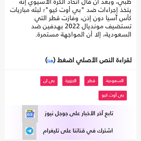
ظبي، وبعد أن قال اتحاد الكرة الآسيوي إنه
يتخذ إجراءات ضد "بي أوت كيو"؛ لبثه مباريات
كأس آسيا دون إذن، وفازت قطر التي
تستضيف مونديال 2022 بهدفين ضد
السعودية، إلا أن المواجهة مستمرة.
لقراءة النص الأصلي اضغط (
)
هنا
السعودية
قطر
الجزيرة
بي ان
بي أوت كيو
تابع آخر الأخبار على جوجل نيوز
اشترك في قناتنا على تليغرام