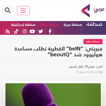
صحافة
صحافة عربية
صحافة دولية
صحافة إسرائيلية
صحافة دولية
فيريتي: "beIN" القطرية تطلب مساعدة
هوليوود ضد "beoutQ"
لندن- عربي21- بلال ياسين
21-Jan-19
10:13 PM