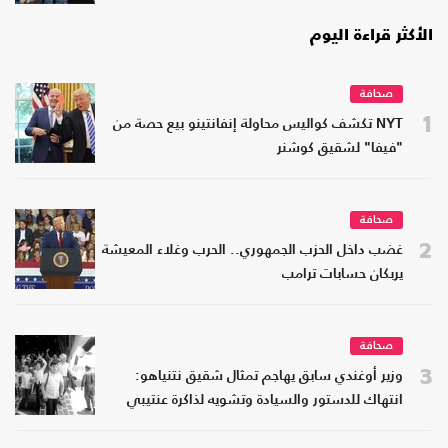
الأكثر قراءة اليوم
صحافة
1
NYT تكشف كواليس محاولة إنفانتينو بيع حصة من
"فيفا" لشقيق كوشنر
صحافة
2
غضب داخل الحزب الجمهوري.. الحرب وغلاء المعيشة
يربكان حسابات ترامب
صحافة
3
وزير أوغندي سابق يهاجم تمثال شقيق نتنياهو:
انتهاك للدستور والسيادة وتشويه لذاكرة عنتيبي