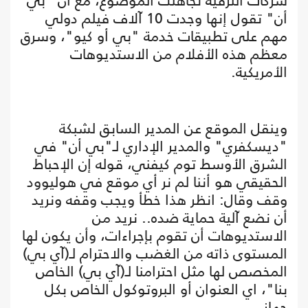
شركات الترفيه تجاهلت الموضوع، مع أن "بي
أن" تقول إنها وجدت 10 آلاف فيلم دولي
مهم على تطبيقات خدمة "بي أو كيو"، وسرق
معظم هذه الأفلام من الاستديوهات
الأمريكية.
وينقل الموقع عن المدير السابق لشبكة
"ديسكفري" والمدير الإداري لـ"بي أن" في
الشرق الأوسط توم كيفني، قوله إن الإحباط
الحقيقي هو أننا لم نر أي موقع في هوليوود
وقف وقال: انظر هذا خطأ ويجب وقفه ونريد
أن نضع آلية حماية ضده.. نريد من
الاستديوهات أن تقوم بإجراءات، وأن يكون لها
المستوى ذاته من الغضب والاحترام لـ(آي بي)
المخصص لها مثل احترامنا لـ(آي بي) الخاص
بنا"، اي العنوان أو البروتوكول الخاص بكل
جهاز.