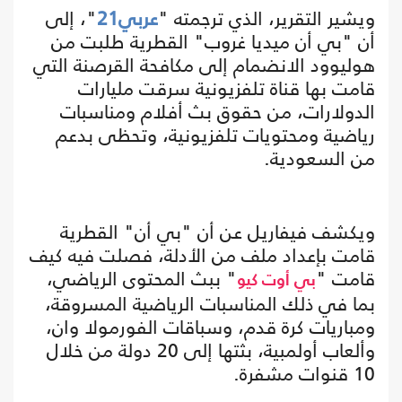
ويشير التقرير، الذي ترجمته "
عربي21
"، إلى
أن "بي أن ميديا غروب" القطرية طلبت من
هوليوود الانضمام إلى مكافحة القرصنة التي
قامت بها قناة تلفزيونية سرقت مليارات
الدولارات، من حقوق بث أفلام ومناسبات
رياضية ومحتويات تلفزيونية، وتحظى بدعم
من السعودية.
ويكشف فيفاريل عن أن "بي أن" القطرية
قامت بإعداد ملف من الأدلة، فصلت فيه كيف
قامت "
" ببث المحتوى الرياضي،
بي أوت كيو
بما في ذلك المناسبات الرياضية المسروقة،
ومباريات كرة قدم، وسباقات الفورمولا وان،
وألعاب أولمبية، بثتها إلى 20 دولة من خلال
10 قنوات مشفرة.