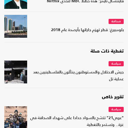
فايننشال تايمز: هذه خطط MBC لتحدي Netflix
صحافة
بلومبيرغ: قطر تهزم جاراتها بأرصدة عام 2018
تغطية ذات صلة
سياسة
جيش الاحتلال والمستوطنون ينكّلون بالفلسطينيين بعد
عملية تل
تقرير خاص
سياسة
"عربي21" تتشح بالسواد حدادا على شهداء الصحافة في
غزة.. وتستمر بالتغطية