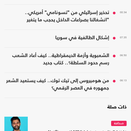
08:34
تحذير إسرائيلي من "تسونامي" أمريكي..
"انشغالنا بصراعات الداخل يحجب ما يتغير
بواشنطن"
07:35
إشكال الطائفية في سوريا
06:50
الشعبوية وأزمة الديمقراطية.. كيف أعاد الشعب
رسم حدود السلطة؟.. كتاب جديد
06:13
من هوميروس إلى تيك توك.. كيف يستعيد الشعر
جمهوره في العصر الرقمي؟
ذات صلة
صحافة