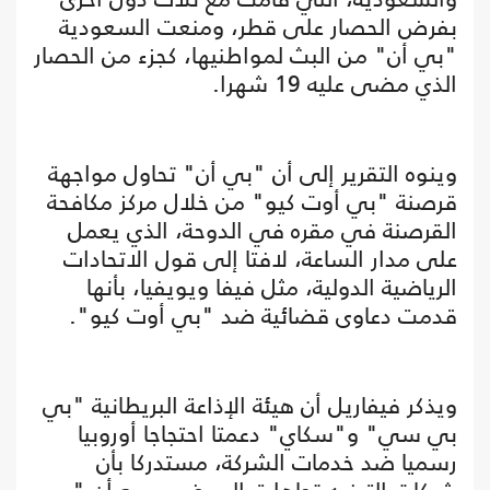
بفرض الحصار على قطر، ومنعت السعودية
"بي أن" من البث لمواطنيها، كجزء من الحصار
الذي مضى عليه 19 شهرا.
وينوه التقرير إلى أن "بي أن" تحاول مواجهة
قرصنة "بي أوت كيو" من خلال مركز مكافحة
القرصنة في مقره في الدوحة، الذي يعمل
على مدار الساعة، لافتا إلى قول الاتحادات
الرياضية الدولية، مثل فيفا ويويفيا، بأنها
قدمت دعاوى قضائية ضد "بي أوت كيو".
ويذكر فيفاريل أن هيئة الإذاعة البريطانية "بي
بي سي" و"سكاي" دعمتا احتجاجا أوروبيا
رسميا ضد خدمات الشركة، مستدركا بأن