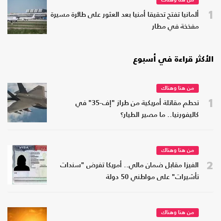
من هنا وهناك
1
ألمانيا تفتح تحقيقا أمنيا بعد العثور على طائرة مسيرة
مفخخة في مطار
الأكثر قراءة في أسبوع
من هنا وهناك
1
تحطم مقاتلة أمريكية من طراز "إف-35" في
كاليفورنيا.. ما مصير الطيار؟
من هنا وهناك
2
الفيزا مقابل ضمان مالي.. أمريكا تفرض "سندات
تأشيرات" على مواطني 50 دولة
من هنا وهناك