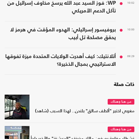
10:02
WP: فوز السيد عبد الله يرسخ مخاوف إسرائيل من
تآكل الدعم الأمريكي
10:00
بروفيسور إسرائيلي: الهدوء المؤقت في هرمز لا
يحقق مصلحة تل أبيب
09:29
أتلانتيك: كيف أهدرت الولايات المتحدة ميزة تفوقها
الاستراتيجي بمجال الذخيرة؟
ذات صلة
من هنا وهناك
مغربي اختير "ألطف سائق" بلندن.. لهذا السبب (شاهد)
من هنا وهناك
نشطاء مغاربة يصفون مالك مخبزة بـ"الدعشنة" والأخير يلجأ