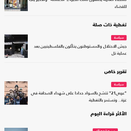
للقضاء
تغطية ذات صلة
سياسة
جيش الاحتلال والمستوطنون ينكّلون بالفلسطينيين بعد
عملية تل
تقرير خاص
سياسة
"عربي21" تتشح بالسواد حدادا على شهداء الصحافة في
غزة.. وتستمر بالتغطية
الأكثر قراءة اليوم