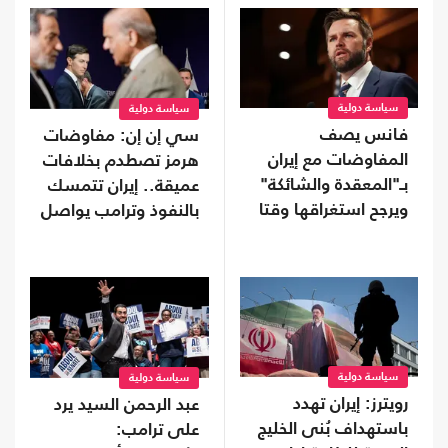
سياسة دولية
سياسة دولية
فانس يصف
سي إن إن: مفاوضات
المفاوضات مع إيران
هرمز تصطدم بخلافات
بـ"المعقدة والشائكة"
عميقة.. إيران تتمسك
ويرجح استغراقها وقتا
بالنفوذ وترامب يواصل
التهديد
سياسة دولية
سياسة دولية
رويترز: إيران تهدد
عبد الرحمن السيد يرد
باستهداف بُنى الخليج
على ترامب: