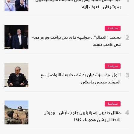
بميشيغان.. تعرف إليه
سياسة
2
بسبب "الذخائر".. مواجهة حادة بين ترامب ووزير حربه
في كامب ديفيد
سياسة
3
لأول مرة.. بزشكيان يكشف طبيعة التواصل مع
المرشد مجتبى خامنئي
سياسة
4
مقتل جنديين إسرائيليين جنوب لبنان.. وجيش
الاحتلال يشن هجوما مكثفا