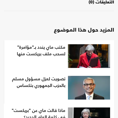
التعليقات (0)
المزيد حول هذا الموضوع
مكتب ماي يندد بـ"مؤامرة"
لسحب ملف بريكست منها
تصويت لعزل مسؤول مسلم
بالحزب الجمهوري بتكساس
ماذا قالت ماي عن "بريكست"
في كلمة العام الجديد؟