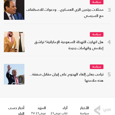
سياسة
3
ممثلات يرتدين الزي العسكري.. ودعوات للاصطفاف
مع السيسي
سياسة
4
هل انهارت التهدئة السعودية الإماراتية؟ تراشق
إعلامي واتهامات جديدة
سياسة
5
ترامب يعلن إلغاء الهجوم على إيران مقابل صفقة..
هذه ملامحها
الأخبار
آراء
المزيد
أخبار حسب
سياسة
كتاب عربي21
عربي21 TV
البلد