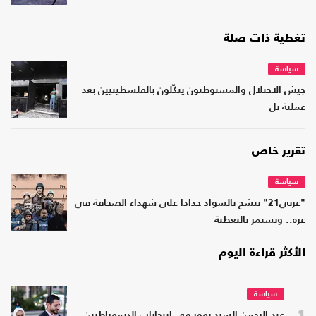
تغطية ذات صلة
سياسة
جيش الاحتلال والمستوطنون ينكّلون بالفلسطينيين بعد
عملية تل
تقرير خاص
سياسة
"عربي21" تتشح بالسواد حدادا على شهداء الصحافة في
غزة.. وتستمر بالتغطية
الأكثر قراءة اليوم
سياسة
1
عبد الرحمن السيد يفوز في انتخابات الديمقراطيين