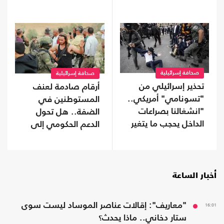
تحالفات موازية
ترتيبات ما بعد الحرب؟
صحافة إسرائيلية
صحافة إسرائيلية
تحذير إسرائيلي من
أرقام صادمة لعنف
"تسونامي" أمريكي..
المستوطنين في
"انشغالنا بصراعات
الضفة.. هل تحول
الداخل يحجب ما يتغير
الدعم الحكومي إلى
بواشنطن"
غطاء رسمي؟
أخبار الساعة
16:01
"معاريف": إقالات عناصر الموساد ليست سوى
ستار دخاني.. ماذا يحدث؟