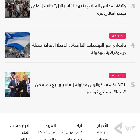
3
وثيقة: مجلس السلام يتعهد لـ"إسرائيل" بالعمل على
تهجير أهالي غزة
صحافة
4
بالتوازي مع التهديدات الخارجية.. الاحتلال يواجه قنبلة
ديموغرافية موقوتة
صحافة
5
NYT تكشف كواليس محاولة إنفانتينو بيع حصة من
"فيفا" لشقيق كوشنر
الأخبار
آراء
المزيد
أخبار حسب
سياسة
كتاب عربي21
عربي21 TV
البلد
العراق
تغطيات
قضايا وآراء
عالم الفن