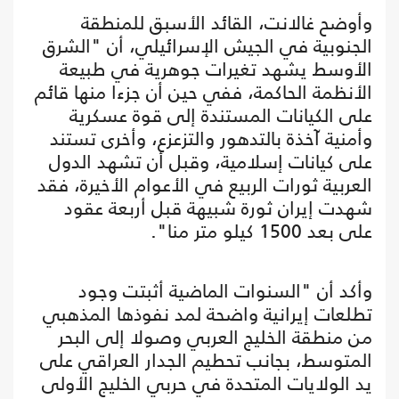
وأوضح غالانت، القائد الأسبق للمنطقة
الجنوبية في الجيش الإسرائيلي، أن "الشرق
الأوسط يشهد تغيرات جوهرية في طبيعة
الأنظمة الحاكمة، ففي حين أن جزءا منها قائم
على الكيانات المستندة إلى قوة عسكرية
وأمنية آخذة بالتدهور والتزعزع، وأخرى تستند
على كيانات إسلامية، وقبل أن تشهد الدول
العربية ثورات الربيع في الأعوام الأخيرة، فقد
شهدت إيران ثورة شبيهة قبل أربعة عقود
على بعد 1500 كيلو متر منا".
وأكد أن "السنوات الماضية أثبتت وجود
تطلعات إيرانية واضحة لمد نفوذها المذهبي
من منطقة الخليج العربي وصولا إلى البحر
المتوسط، بجانب تحطيم الجدار العراقي على
يد الولايات المتحدة في حربي الخليج الأولى