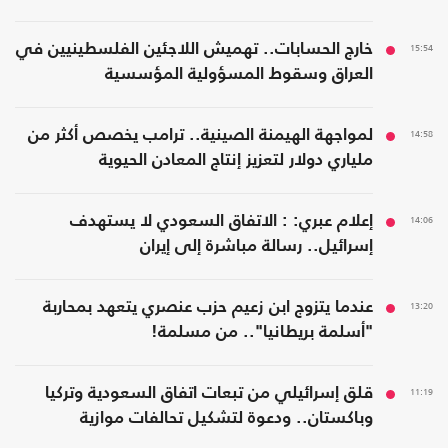
15:54
خارج الحسابات.. تهميش اللاجئين الفلسطينيين في
العراق وسقوط المسؤولية المؤسسية
14:58
لمواجهة الهيمنة الصينية.. ترامب يخصص أكثر من
ملياري دولار لتعزيز إنتاج المعادن الحيوية
14:06
إعلام عبري: : الاتفاق السعودي لا يستهدف
إسرائيل.. رسالة مباشرة إلى إيران
13:20
عندما يتزوج ابن زعيم حزب عنصري يتعهد بمحاربة
"أسلمة بريطانيا".. من مسلمة!
11:19
قلق إسرائيلي من تبعات اتفاق السعودية وتركيا
وباكستان.. ودعوة لتشكيل تحالفات موازية