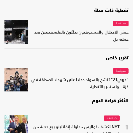
تغطية ذات صلة
سياسة
جيش الاحتلال والمستوطنون ينكّلون بالفلسطينيين بعد
عملية تل
تقرير خاص
سياسة
"عربي21" تتشح بالسواد حدادا على شهداء الصحافة في
غزة.. وتستمر بالتغطية
الأكثر قراءة اليوم
صحافة
1
NYT تكشف كواليس محاولة إنفانتينو بيع حصة من