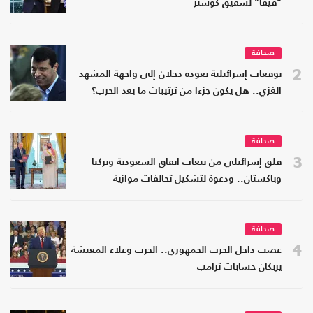
"فيفا" لشقيق كوشنر
صحافة
2
توقعات إسرائيلية بعودة دحلان إلى واجهة المشهد
الغزي.. هل يكون جزءا من ترتيبات ما بعد الحرب؟
صحافة
3
قلق إسرائيلي من تبعات اتفاق السعودية وتركيا
وباكستان.. ودعوة لتشكيل تحالفات موازية
صحافة
4
غضب داخل الحزب الجمهوري.. الحرب وغلاء المعيشة
يربكان حسابات ترامب