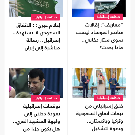
صحافة إسرائيلية
صحافة إسرائيلية
"معاريف": إقالات
إعلام عبري: : الاتفاق
عناصر الموساد ليست
السعودي لا يستهدف
سوى ستار دخاني..
إسرائيل.. رسالة
ماذا يحدث؟
مباشرة إلى إيران
صحافة إسرائيلية
صحافة إسرائيلية
قلق إسرائيلي من
توقعات إسرائيلية
تبعات اتفاق السعودية
بعودة دحلان إلى
وتركيا وباكستان..
واجهة المشهد الغزي..
ودعوة لتشكيل
هل يكون جزءا من