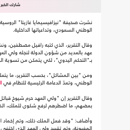
شارك الخبر
نشرت صحيفة "نيزافيسيمايا غازيتا" الروسية 
الوطني السعودي، وتداعياتها الداخلية.
وقال التقرير، الذي كتبه رافيل مصطفين، ون
عهد بالعديد من شؤون الدولة لنجله ولي العه
بـ"التحكم اليدوي"، لكي يتمكن من تسوية النزا
ومن "بين المشاكل"، بحسب التقرير، ما يتعل
الوطني، وتعدّ الدعامة الرئيسية للنظام في
ا
وقال التقرير إن "ولي العهد حرم شيوخ قبائل 
بعضهم، ما اضطرهم لرفع شكوى للملك، الذي
وأضاف: "وقد فعل الملك ذلك، وتم إخماد الا