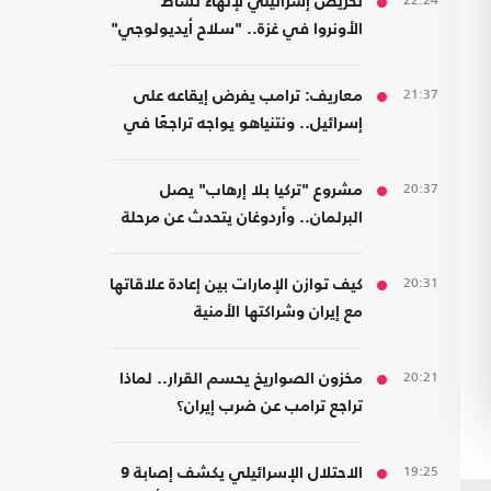
22:24
تحريض إسرائيلي لإنهاء نشاط
الأونروا في غزة.. "سلاح أيديولوجي"
21:37
معاريف: ترامب يفرض إيقاعه على
إسرائيل.. ونتنياهو يواجه تراجعًا في
هامش القرار
20:37
مشروع "تركيا بلا إرهاب" يصل
البرلمان.. وأردوغان يتحدث عن مرحلة
جديدة
20:31
كيف توازن الإمارات بين إعادة علاقاتها
مع إيران وشراكتها الأمنية
بـ"إسرائيل"؟
20:21
مخزون الصواريخ يحسم القرار.. لماذا
تراجع ترامب عن ضرب إيران؟
19:25
الاحتلال الإسرائيلي يكشف إصابة 9