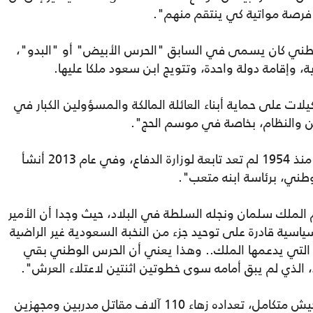
 فرصة مواتية كي ينتقم منهم".
وطني كان يسمى في السابق "الحرس الأبيض" أو "البدو"،
 وإقامة دولة واحدة، وتتويج ابن سعود ملكا عليها.
ت على حماية أبناء العائلة المالكة والمسؤولين الكبار في
ن والنظام، بخاصة في موسم الحج".
ويشير إلى أن "تشكيلات "الحرس الوطني" منذ 1954 لم تعد تابعة لوزارة الدفاع، وفي عام 2013 أنشأ
وطني، برئاسة ابنه متعب".
الملك سلمان ونجله السلطة في البلاد، حيث وجدا أن الأمير
 قادرة على توحيد جزء من النخبة السعودية غير الراضية
 التي يدعمها الملك.. وهذا يعني أن الحرس الوطني بقي
، الذي لم يبق أمامه سوى خطوتين اثنتين لاعتلاء العرش".
ويرى التقرير أن "الحرس الوطني هو بمثابة جيش متكامل، تعداده زهاء 110 آلاف مقاتل مدربين ومجهزين