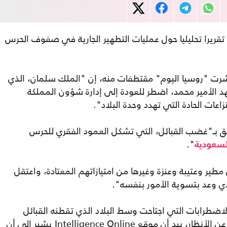
تقريرا تحليليا حول عمليات التطهير الجارية في صفوف الحرس
شرت "روسيا اليوم" مقتطفات منه، إن "الملك سلمان، الذي
د الأمير محمد، اضطر للعودة إلى إدارة شؤون المملكة
عات الحادة التي تهدد وحدة البلاد".
ق بـ"غضب القبائل، التي تشكل العمود الفقري للحرس
".
لسعودية
مطير وعتيبة وعنزة وغيرها من امتيازاتهم المعتادة، واعتقل
 وعد بتسوية الأمور بنفسه".
ضطرابات التي اجتاحت وسط البلاد الذي تقطنه القبائل
المغبونة، وتم تقييد ولي العهد الذي اختفى عن الأنظار، بيد أن موقع Intelligence Online يشير إلى أن