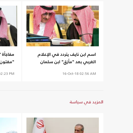
اسم ابن نايف يتردد في الإعلام
مفاجأة "
الغربي بعد "مأزق" ابن سلمان
"مفتون" 
2:23 PM
16-Oct-18
02:56 AM
المزيد في سياسة