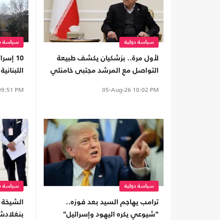
سياسة دولية
سياسة دو
لأول مرة.. بزشكيان يكشف طبيعة
10 إسر
التواصل مع المرشد مجتبى خامنئي
اللبناني
9:51 PM
05-Aug-26
10:02 PM
سياسة دولية
سياسة دو
ترامب يهاجم السيد بعد فوزه..
الشيخة 
"شيوعي يكره اليهود وإسرائيل"
بنغلادش 