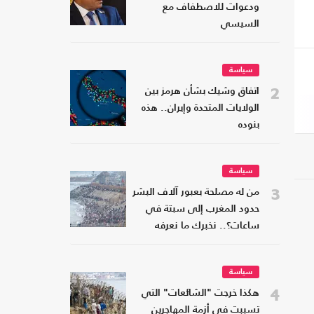
ودعوات للاصطفاف مع
السيسي
سياسة
2
اتفاق وشيك بشأن هرمز بين
الولايات المتحدة وإيران.. هذه
بنوده
سياسة
3
من له مصلحة بعبور آلاف البشر
حدود المغرب إلى سبتة في
ساعات؟.. نخبرك ما نعرفه
سياسة
4
هكذا خرجت "الشائعات" التي
تسببت في أزمة المهاجرين