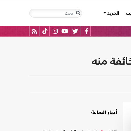
يت
المزيد
ئفة منه
أخبار الساعة