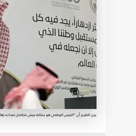
يرى التقرير أن "الحرس الوطني هو بمثابة جيش متكامل تعداده زهاء 110 آلاف مقاتل مدربين ومجهزين بمختلف أنواع الأسلحة- جي