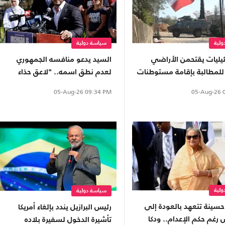
لية
سياسة دولية
ائيليات يقتحمن الأراضي
السيد يدعو منافسه الجمهوري
ة للمطالبة بإقامة مستوطنات
لعدم نطق اسمه.. "لاعق حذاء
ترامب"
05-Aug-26
0
05-Aug-26
09:34 PM
لية
سياسة دولية
حسينة تتعهد بالعودة إلى
رئيس البرازيل يندد بإلغاء أمريكا
رغم حكم الإعدام.. ودكا
تأشيرة الدخول لسفيرة بلاده