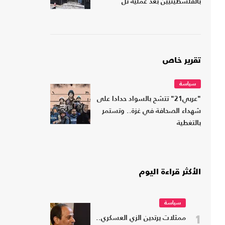
بالفلسطينيين بعد عملية تل
تقرير خاص
سياسة
"عربي21" تتشح بالسواد حدادا على
شهداء الصحافة في غزة.. وتستمر
بالتغطية
الأكثر قراءة اليوم
سياسة
1
ممثلات يرتدين الزي العسكري..