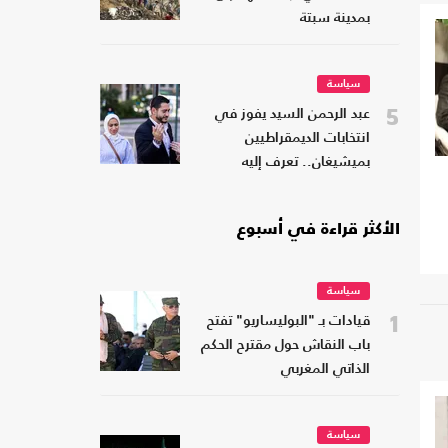
بمدينة سبتة
سياسة
5
عبد الرحمن السيد يفوز في
انتخابات الديمقراطيين
بميشيغان.. تعرف إليه
الأكثر قراءة في أسبوع
سياسة
1
قيادات بـ "البوليساريو" تفتح
باب النقاش حول مقترح الحكم
الذاتي المغربي
سياسة