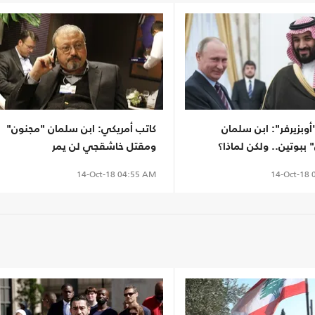
أوبزيرفر": ابن سلمان
كاتب أمريكي: ابن سلمان "مجنون"
ببوتين.. ولكن لماذا؟
ومقتل خاشقجي لن يمر
14-Oct-18
0
14-Oct-18
04:55 AM