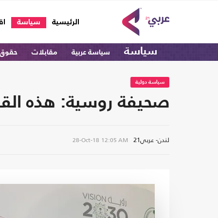
(current)
الرئيسية
سياسة
اق
سياسة
سياسة عربية
مقابلات
حقوق 
سياسة دولية
صحيفة روسية: هذه القب
لندن- عربي21
28-Oct-18
12:05 AM