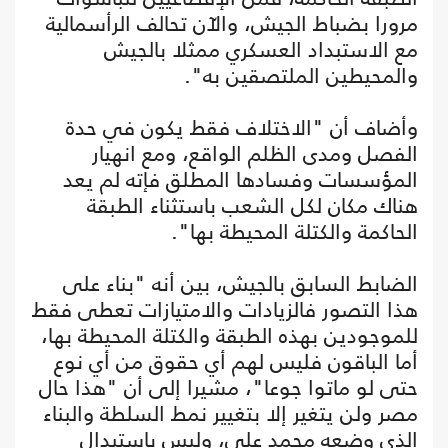
مرورا بضباط الجيش، والآن تحالف الرأسمالية
مع الاستبداد العسكري ممثلا بالجيش
والمحيطين الملتصقين به".
وأضاف أن "الاختلاف فقط يكون في حدة
الفصل ومدى الظلم الواقع، ومع انهيار
المؤسسات وفسادها المطلق فإته لم يعد
هناك مكان لكل الشعب باستثناء الطبقة
الحاكمة والكتلة المحيطة بها".
الضابط السابق بالجيش، بين أنه "بناء على
هذا التصور فالزيادات والامتيازات تعطى فقط
للموجودين بهذه الطبقة والكتلة المحيطة بها،
أما الباقون فليس لهم أي حقوق من أي نوع
حتى لو ماتوا جوعا"، مشيرا إلى أن "هذا حال
مصر ولن يتغير إلا بتغيير نمط السلطة والبناء
الذي وضعه محمد علي، وليس باستبدال