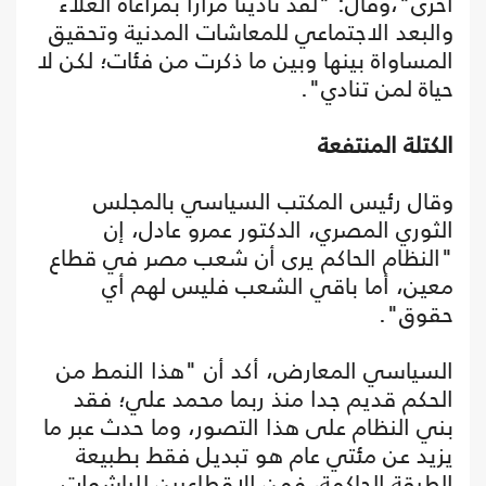
أخرى"،وقال: "لقد نادينا مرارا بمراعاة الغلاء
والبعد الاجتماعي للمعاشات المدنية وتحقيق
المساواة بينها وبين ما ذكرت من فئات؛ لكن لا
حياة لمن تنادي".
الكتلة المنتفعة
وقال رئيس المكتب السياسي بالمجلس
الثوري المصري، الدكتور عمرو عادل، إن
"النظام الحاكم يرى أن شعب مصر في قطاع
معين، أما باقي الشعب فليس لهم أي
حقوق".
السياسي المعارض، أكد أن "هذا النمط من
الحكم قديم جدا منذ ربما محمد علي؛ فقد
بني النظام على هذا التصور، وما حدث عبر ما
يزيد عن مئتي عام هو تبديل فقط بطبيعة
الطبقة الحاكمة، فمن الإقطاعيين للباشوات