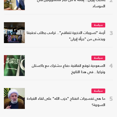
بسبب إيران.. إقالة 2 من كبار المسؤولين في
الموساد
سياسة
3
أزمة "تسريبات الذخيرة تتفاقم".. ترامب يطلب تحقيقا
ويخشى من "جرأة إيران"
سياسة
4
السعودية توقع اتفاقية دفاع مشترك مع باكستان
وتركيا.. في هذا التاريخ
سياسة
5
ما هي تفسيرات انفتاح "حزب الله" على لقاء القيادة
السورية؟