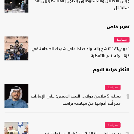
جيش الاحتلال والمستوطنون ينكّلون بالفلسطينيين بعد
عملية تل
تقرير خاص
سياسة
"عربي21" تتشح بالسواد حدادا على شهداء الصحافة في
غزة.. وتستمر بالتغطية
الأكثر قراءة اليوم
سياسة
1
تسلم 5 ملايين دولار.. البيت الأبيض: على الإمارات
منع أحد أدواتها من مهاجمة ترامب
سياسة
2