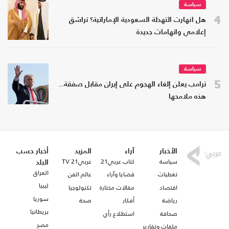
سياسة
4
هل انهارت التهدئة السعودية الإماراتية؟ تراشق
إعلامي واتهامات جديدة
سياسة
5
ترامب يعلن إلغاء الهجوم على إيران مقابل صفقة..
هذه ملامحها
الأخبار
آراء
المزيد
أخبار حسب
سياسة
كتاب عربي21
عربي21 TV
البلد
العراق
تغطيات
قضايا وآراء
عالم الفن
ليبيا
اقتصاد
مقالات مختارة
تكنولوجيا
سوريا
رياضة
أفكار
صحة
بريطانيا
صحافة
استطلاع رأي
مصر
ملفات وتقارير