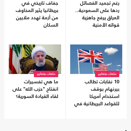
رغم تجميد الفصائل
جفاف تاريخي في
ردها على السعودية..
بريطانيا يثير المخاوف
العراق يرفع جاهزية
من أزمة تهدد ملايين
قواته الأمنية
السكان
ملفات وتقارير
ملفات وتقارير
10 نقابات تطالب
ما هي تفسيرات
بيرنهام بوقف
انفتاح "حزب الله" على
استخدام أمريكا
لقاء القيادة السورية؟
للقواعد البريطانية في
حرب إيران