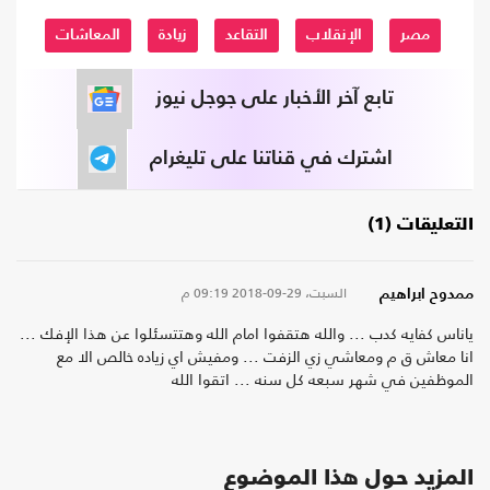
مصر
الإنقلاب
التقاعد
زيادة
المعاشات
تابع آخر الأخبار على جوجل نيوز
اشترك في قناتنا على تليغرام
التعليقات (1)
السبت، 29-09-2018
09:19 م
ممدوح ابراهيم
ياناس كفايه كدب ... والله هتقفوا امام الله وهتتسئلوا عن هذا الإفك ...
انا معاش ق م ومعاشي زي الزفت ... ومفيش اي زياده خالص الا مع
الموظفين في شهر سبعه كل سنه ... اتقوا الله
المزيد حول هذا الموضوع