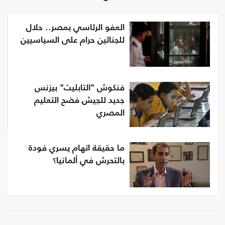
العفو الرئاسي بمصر.. حلال
للجنائين حرام على السياسيين
فنكوش "التابليت" بيزنس
جديد للجيش فضح التعليم
المصري
ما حقيقة اتهام يسري فودة
بالتحرش في ألمانيا؟