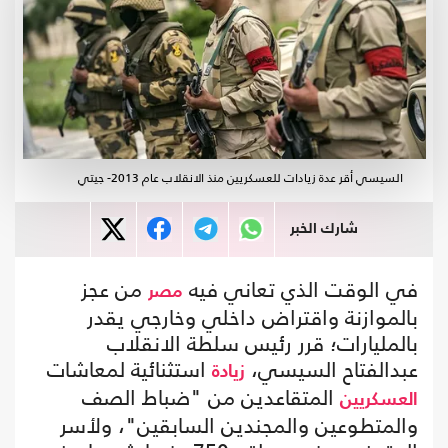
السيسي أقر عدة زيادات للعسكريين منذ الانقلاب عام 2013- جيتي
شارك الخبر
في الوقت الذي تعاني فيه
من عجز
مصر
بالموازنة واقتراض داخلي وخارجي يقدر
بالمليارات؛ قرر رئيس سلطة الانقلاب
عبدالفتاح السيسي،
استثنائية لمعاشات
زيادة
المتقاعدين من "ضباط الصف
العسكريين
والمتطوعين والمجندين السابقين"، ولأسر