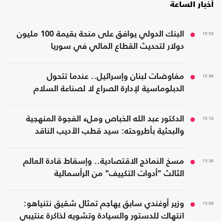
أخبار الساعة
15:50
البنك الدولي يوافق على منحة بقيمة 100 مليون
دولار لتحديث القطاع المالي في سوريا
15:46
مفاوضات لبنان وإسرائيل.. عندما تتحول
الدبلوماسية لإدارة الصراع لا لصناعة السلام
15:18
الدكتور عبد الله الخباص وملء الفجوة المنهجية
والبحثية بأطروحته: سيد قطب الأديب الناقد
13:36
مسخ النماذج الاقتصادية.. وإسقاط قادة العالم
الثالث "أدوات التكييف" من الرأسمالية
13:04
وزير أوغندي سابق يهاجم تمثال شقيق نتنياهو:
انتهاك للدستور والسيادة وتشويه لذاكرة عنتيبي