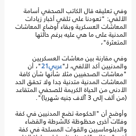
وفي تعليقه قال الكاتب الصحفي أسامة
الألفي: "تعودنا على تلقي أخبار زيادات
المعاشات العسكرية وبقاء أوضاع المعاشات
المدنية على ما هي عليه برغم حالتها
المتعثرة"،
وفي مقارنة بين معاشات العسكريين
والمدنيين أكد الألفي، لـ"
عربي21
"، أن
"معاشات الصحفيين مثلا شأنها شأن كافة
المعاشات المدنية متدنية جدا ولا تحقق الحد
الأدنى من الحياة الكريمة للصحفي المتقاعد
(من ألف إلى 3 آلاف جنيه شهريا)".
وأوضح أن "الحكومة تضع المدنيين في كفة
وفئات أخرى محظوظة كالشرطة والقضاء
والدبلوماسيين والقوات المسلحة في كفة