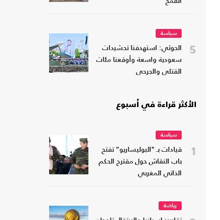
القمح
سياسة
5
الحوثي: استهدفنا تحشيدات
سعودية واسعة وأوقعنا مئات
القتلى والجرحى
الأكثر قراءة في أسبوع
سياسة
1
قيادات بـ "البوليساريو" تفتح
باب النقاش حول مقترح الحكم
الذاتي المغربي
رياضة