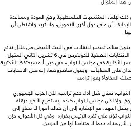
 هذا المنوال.
ل ذلك لإلغاء المكتسبات الفلسطينية وحق العودة ومساعدة
إدارة، بأن على دول أخرى التمويل، ولا تريد واشنطن أن
ها.
 يكون هناك تحضير لانقلاب في البيت الأبيض من خلال نتائج
أداء ترامب. الآن الجميع ينتظر ما ستؤول إليه الانتخابات النصفية للكونغرس في 6 تشرين الثاني المقبل.
خسر الأكثرية في مجلس النواب، في حين أنه سيحتفظ بالأكثرية
ان على المفاجآت، ويقول مناصروهما، إنه قبل الانتخابات
صلت المفاجأة بفوز ترامب.
النواب، تعني شل أداء حكم ترامب، لأن الحزب الجمهوري
خ. وإذا كان مجلس النواب ضده، يستطيع الأخير عرقلة
ي يشل العهد. مع الإشارة إلى أن هناك أمورا لا تحتاج إلى
واب تؤثر على تفرد الرئيس بقراره. وفي كل الأحوال، فإن
، لأن هناك دعما لا متناهيا لها من الحزبين.