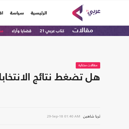
(current)
الرئيسية
سياسة
اق
مقالات
كتاب عربي 21
قضايا وآراء
مق
مقالات مختارة
هل تضغط نتائج الانتخا
ثريا شاهين
29-Sep-18
01:40 AM