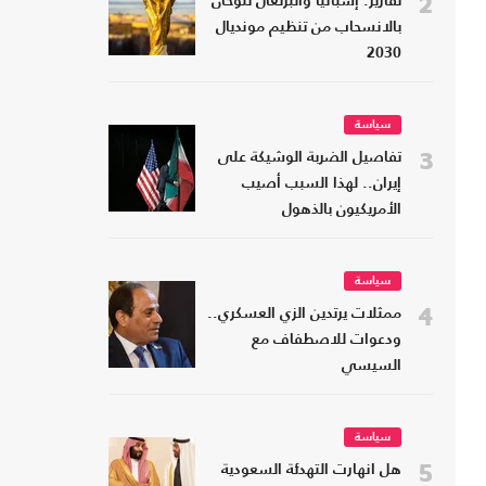
2
تقارير: إسبانيا والبرتغال تلوحان
بالانسحاب من تنظيم مونديال
2030
سياسة
3
تفاصيل الضربة الوشيكة على
إيران.. لهذا السبب أصيب
الأمريكيون بالذهول
سياسة
4
ممثلات يرتدين الزي العسكري..
ودعوات للاصطفاف مع
السيسي
سياسة
5
هل انهارت التهدئة السعودية