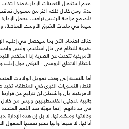
لعدم استكمال التعيينات الإدارية منذ انتخا
عدة. ومن خلال ذلك، أكثر من مسؤول تعاقب عل
ذلك مع مزاجية الرئيس ترامب، ليجعل الإدارة 
سيما في ملفات الشرق الأوسط الساخنة، وفقا
هناك اهتمام الآن بما سيحصل في إدلب، الإدا
بضربة للنظام في حال استُخدِم. وليس واضحا، 
الأمريكية تتحدث عن الضربة إذا استخدم الكيم
بانتظار الاتفاق الروسي - التركي حول إدلب وم
أما بالنسبة إلى وقف تمويل الولايات المتح
انتظار التسويات الكبرى في المنطقة، تفيد هذ
الأمريكية، بأن واشنطن لن تتراجع عن قرارها
جانبية للاجئين الفلسطينيين وليس من خلال «
في حد ذاتهم، إنما موجّه ضد الأمم المتحد
وكالاتها ومنظماتها. لا بل إن هذه الإدارة لد
أدائها، لا سيما وأنها تعتبر نفسها الممول ا