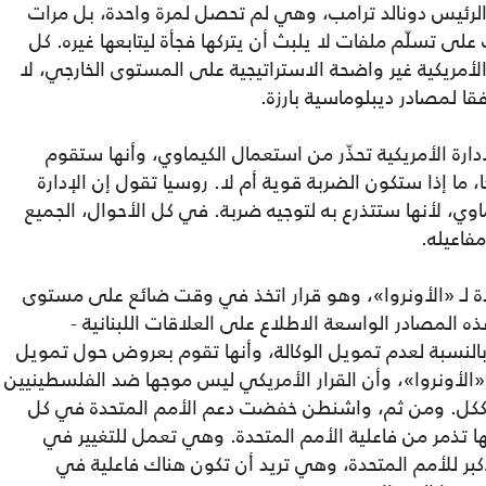
ب الرئيس دونالد ترامب، وهي لم تحصل لمرة واحدة، بل مرات
ى تسلّم ملفات لا يلبث أن يتركها فجأة ليتابعها غيره. كل
الأمريكية غير واضحة الاستراتيجية على المستوى الخارجي، لا
 لمصادر ديبلوماسية بارزة.
رة الأمريكية تحذّر من استعمال الكيماوي، وأنها ستقوم
ما إذا ستكون الضربة قوية أم لا. روسيا تقول إن الإدارة
اوي، لأنها ستتذرع به لتوجيه ضربة. في كل الأحوال، الجميع
فاعيله.
دة لـ «الأونروا»، وهو قرار اتخذ في وقت ضائع على مستوى
ه المصادر الواسعة الاطلاع على العلاقات اللبنانية -
 بالنسبة لعدم تمويل الوكالة، وأنها تقوم بعروض حول تمويل
الأونروا»، وأن القرار الأمريكي ليس موجها ضد الفلسطينيين
ة ككل. ومن ثم، واشنطن خفضت دعم الأمم المتحدة في كل
يها تذمر من فاعلية الأمم المتحدة. وهي تعمل للتغيير في
لأكبر للأمم المتحدة، وهي تريد أن تكون هناك فاعلية في