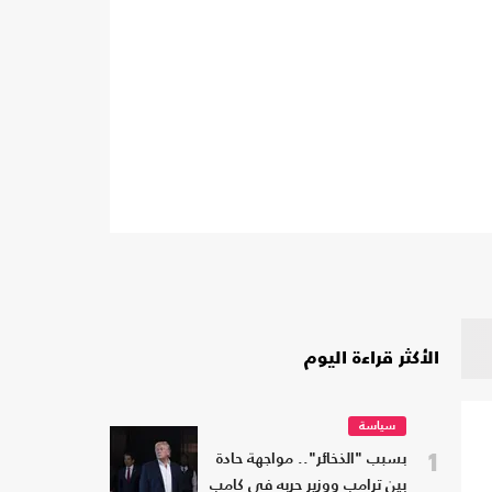
الأكثر قراءة اليوم
سياسة
1
بسبب "الذخائر".. مواجهة حادة
بين ترامب ووزير حربه في كامب