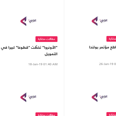
ختارة
مقالات مختارة
قاطع مؤتمر بولندا
"الأونروا" تخطّت "قطوعا" كبيرا في
التمويل
26-Jan-19
0
18-Jan-19
01:40 AM
ختارة
مقالات مختارة