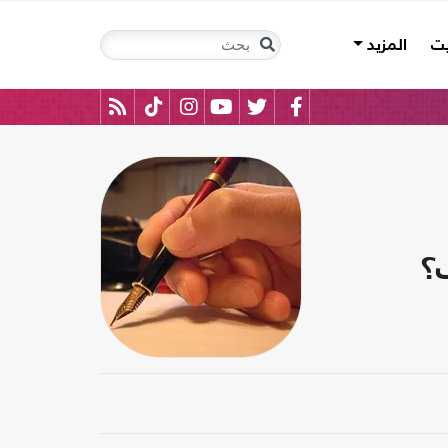
يت
المزيد
؟