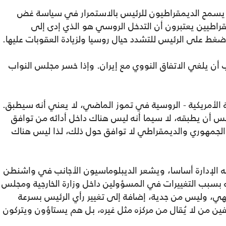
ا يسمح الديمقراطيون للرئيس بالاستمرار في سياسة غض
قراطيين يعتبرون أن التدخل الروسي هو الذي إدى إلى
غط على الرئيس للتشدد حيال روسيا ولزيادة العقوبات عليها.
 أن يلغي الاتفاق النووي مع إيران. وإذا خسر مجلس النواب
 الأمريكية - الروسية في تموز الماضي، لا يعني أنه سيطبق.
س أن يطبقه، لا سيما أنه ليس هناك داخل أدائه من توافق
ن الجمهوري والديمقراطي لا توافق حول ذلك، لذا ليس هناك
ه الإدارة أساسا، ويشعر الديبلوماسيون الأجانب في واشنطن
نه بسبب التغييرات في المسؤولين داخل وزارة الخارجية ومجلس
تهي، وليس من جدية، إضافة إلى تغيير رأي الرئيس بسرعة
 من لا يُقال من مركزه مثل غيره، بل هم يستاؤون ويتركون