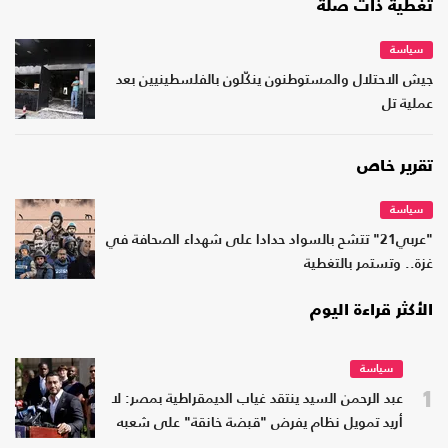
تغطية ذات صلة
سياسة
جيش الاحتلال والمستوطنون ينكّلون بالفلسطينيين بعد
عملية تل
تقرير خاص
سياسة
"عربي21" تتشح بالسواد حدادا على شهداء الصحافة في
غزة.. وتستمر بالتغطية
الأكثر قراءة اليوم
سياسة
1
عبد الرحمن السيد ينتقد غياب الديمقراطية بمصر: لا
أريد تمويل نظام يفرض "قبضة خانقة" على شعبه