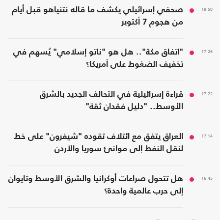
19:58
صحفي إسرائيلي يكشف ما قاله نتنياهو قبل أيام
من هجوم 7 أكتوبر
17:26
"اتفاق مكة".. هل هو "ناتو إسلامي" يُسهم في
تخفيف الضغوط على أمريكا؟
17:22
قراءة إسرائيلية في التحالف الجديد بالشرق
الأوسط.. "دليل فقدان ثقة"
17:14
العراق يتفق مع ائتلاف تقوده "شيفرون" على خط
لنقل النفط إلى موانئ سوريا والأردن
16:45
هل تتحول صراعات أوكرانيا والشرق الأوسط وتايوان
إلى حرب عالمية واحدة؟