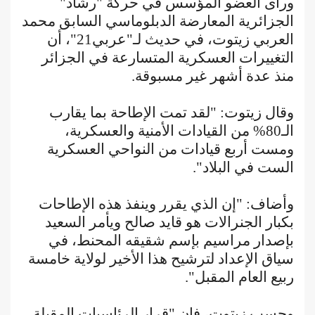
ورأى العضو المؤسس في حركة "رشاد"
الجزائرية المعارضة الدبلوماسي السابق محمد
العربي زيتوت، في حديث لـ"عربي21"، أن
التغييرات العسكرية المتسارعة في الجزائر
منذ عدة أشهر غير مسبوقة.
وقال زيتوت: "لقد تمت الإطاحة بما يقارب
الـ80% من القيادات الأمنية والعسكرية،
ومست أربع قيادات من النواحي العسكرية
الست في البلاد".
وأضاف: "إن الذي يقرر وينفذ هذه الإطاحات
بكبار الجنرالات هو قايد صالح ويأمر السعيد
بإصدار مراسيم بإسم شقيقه المحنط، في
سياق الإعداد لترشيح هذا الأخير لولاية خامسة
ربيع العام المقبل".
وحسب زيتوت، فإن "قرار الرئاسيات المقبلة