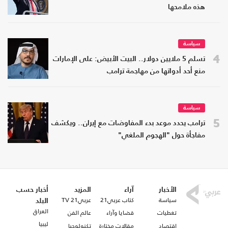
هذه ملامحها
سياسة
4
تسلم 5 ملايين دولار.. البيت الأبيض: على الإمارات
منع أحد أدواتها من مهاجمة ترامب
سياسة
5
ترامب يحدد موعد بدء المفاوضات مع إيران.. ويكشف
مفاجأة حول "الهجوم الملغي"
الأخبار
آراء
المزيد
أخبار حسب
سياسة
كتاب عربي21
عربي21 TV
البلد
العراق
تغطيات
قضايا وآراء
عالم الفن
ليبيا
اقتصاد
مقالات مختارة
تكنولوجيا