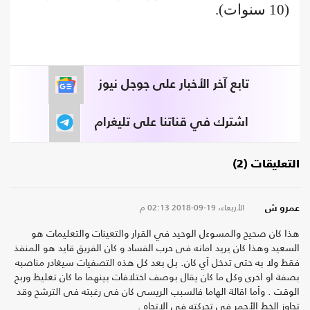
(10 سنوات).
تابع آخر الأخبار على جوجل نيوز
اشترك في قناتنا على تليغرام
التعليقات (2)
الأربعاء، 19-09-2018
02:13 م
عمرو ش
هذا كان صحيح والمسوءل الوحيد في القرار والتعينات والتعليمات هو
السعيد وهذا كان يريد امانه فى حرب الفساد و كان الفريق قايد هو المنفذ
فقط ولا به حتى تدخل اَي كان. بل بعد كل هذه التصفيات سيغادر مناصبه
بصفة او اخرى وكل ما كان يقال بوصف اختلافات بينهما ما كان تغليظ وربح
الوقت . وأما اقالة الهاما فالسبب الريسى كان فى رغبته فى الترشح وقد
تجاوز الخط الأحمر في تحركته في الاتجاه .