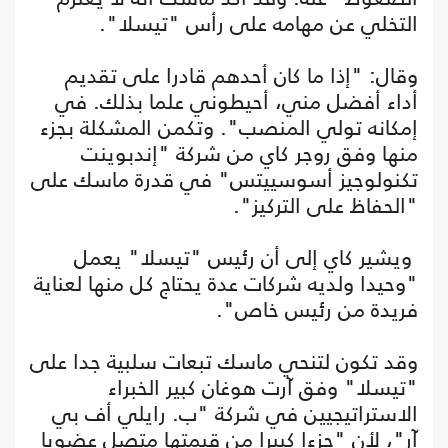
التخلي عن مهامه على رأس "تيسلا".
وقال: "إذا ما كان أحدهم قادرا على تقديم
أداء أفضل مني، أحيطوني علما بذلك. في
إمكانه تولي المنصب". وتكمن المشكلة بجزء
منها وفق روجر كاي من شركة "إندبوينت
تكنولوجيز أسوسييتس" في قدرة ماسك على
"الحفاظ على التركيز".
ويشير كاي إلى أن رئيس "تيسلا" يعمل
"وحيدا ولديه شركات عدة يحتاج كل منها لعناية
فريدة من رئيس خاص".
وقد تكون لتنحي ماسك تبعات سلبية جدا على
"تيسلا" وفق آرت هوغان كبير الخبراء
الاستراتيجيين في شركة "ب. رايلي أف بي
آر"، لأن "جزءا كبيرا من قيمتها متصل عضويا