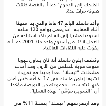
الضحك إلى الدموع" كما أن الغصة خنقت
صوته مرات عدة.
وأكد ماسك البالغ 47 عاما والذي بدا منهكا
أثناء المقابلة، أنه يعمل بواقع 120 ساعة
أسبوعيا مشيرا إلى أنه لم يأخذ استراحة من
العمل لأكثر من أسبوع واحد منذ 2001 كما أنه
يفوّت عليه اللقاءات العائلية.
وكشف إيلون ماسك أنه كان يتناول حبوبا
منومة قوية للتخلص من الأرق. وقد أخذت
مشكلات "تيسلا" بعدا جديدا مع تغريدة
نشرها إيلون ماسك في 7 آب/ أغسطس أعلن
فيها نيته سحب مجموعته من البورصة مؤكدا
أن "التمويل مؤمّن" لهذه العملية.
وقد ارتفع سهم "تيسلا" بنسبة 11% في