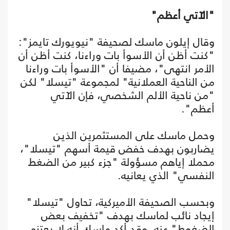
"الآتي أعظم"
وقال إيلون ماسك لصحيفة "نيويورك تايمز":
"كنت أظن أن الأسوأ بات وراءنا، كنت أظن أن
الأمر انتهى"، مضيفا أن "الأسوأ بات وراءنا
من الناحية العملانية" لمجموعة "تيسلا" لكن
"من ناحية الألم الشخصي، فإن الآتي
أعظم".
وحمل ماسك على المستثمرين الذين
يضاربون بهدف خفض قيمة أسهم "تيسلا"،
محملا إياهم مسؤولة "جزء كبير من الضغط
النفسي" الذي يعانيه.
وبحسب الصحيفة الأميركية، تحاول "تيسلا"
إيجاد نائب لماسك بهدف "تخفيف بعض
الضغوط" عنه. وقد أكد ماسك أنه لا يعتزم