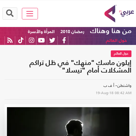
من هنا وهناك
رمضان 2018
المرأة والأسرة
حول العالم
حول العالم
إيلون ماسك "منهك" في ظل تراكم
المشكلات أمام "تيسلا"
واشنطن– أ ف ب
19-Aug-18
08:42 AM