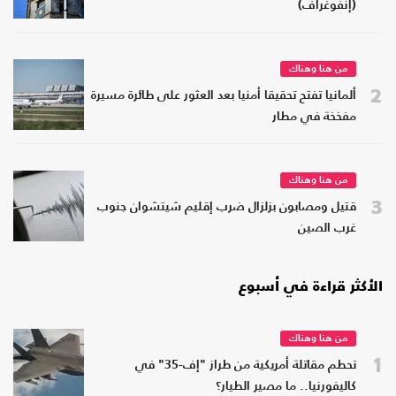
(إنفوغراف)
من هنا وهناك
2
ألمانيا تفتح تحقيقا أمنيا بعد العثور على طائرة مسيرة
مفخخة في مطار
من هنا وهناك
3
قتيل ومصابون بزلزال ضرب إقليم شيتشوان جنوب
غرب الصين
الأكثر قراءة في أسبوع
من هنا وهناك
1
تحطم مقاتلة أمريكية من طراز "إف-35" في
كاليفورنيا.. ما مصير الطيار؟