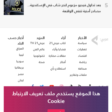
5
بعد تداول فيديو مزعوم لنحر شاب في الإسكندرية..
مصادر أمنية تنفي الواقعة
الأخبار
آراء
المزيد
أخبار حسب
سياسة
كتاب عربي21
عربي21 TV
البلد
العراق
تغطيات
قضايا وآراء
عالم الفن
ليبيا
اقتصاد
مقالات مختارة
تكنولوجيا
سوريا
رياضة
أفكار
صحة
بريطانيا
صحافة
استطلاع رأي
مصر
ملفات وتقارير
لبنان
تابعنا على
هذا الموقع يستخدم ملف تعريف الارتباط
Cookie
من نحن
اتصل بنا