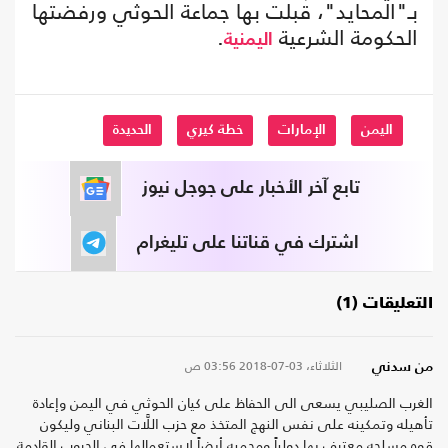
بـ"المحايد"، قبلت بها جماعة الحوثي ورفضتها
الحكومة الشرعية
.
اليمنية
اليمن
الإمارات
خطة كيري
الحديدة
تابع آخر الأخبار على جوجل نيوز
اشترك في قناتنا على تليغرام
التعليقات (1)
الثلاثاء، 03-07-2018
03:56 ص
من سدني
الغرب الصليبي يسعى الى الحفاظ على كيان الحوثي في اليمن وإعادة
تأهيله وتمكينه على نفس النهج المتخذ مع حزب اللَّات البناني وليكون
قوه مسلحه معترف بها دولياً ومحميه أيضاً لاستعمالها في الحروب القادمة