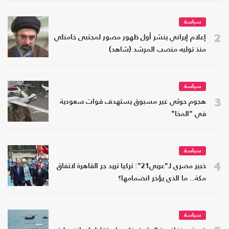
سياسة
2
إعلام إيراني ينشر أول ظهور مصور لمجتبى خامنئي
منذ توليه منصب المرشد (شاهد)
سياسة
3
هجوم حوثي غير مسبوق يستهدف قوات سعودية
في "المخا"
سياسة
4
خبير مصري لـ"عربي21": تركيا تريد جر القاهرة لاتفاق
مكة.. ما الذي يؤخر انضمامها؟
سياسة