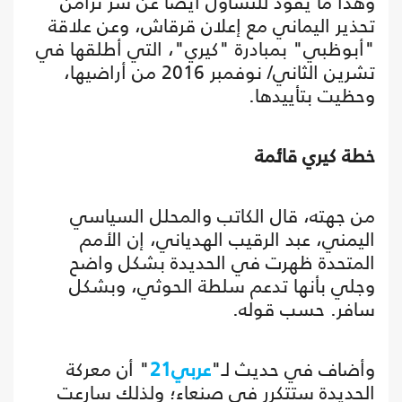
وهذا ما يقود للتساؤل أيضا عن سر تزامن
تحذير اليماني مع إعلان قرقاش، وعن علاقة
"أبوظبي" بمبادرة "كيري"، التي أطلقها في
تشرين الثاني/ نوفمبر 2016 من أراضيها،
وحظيت بتأييدها.
خطة كيري قائمة
من جهته، قال الكاتب والمحلل السياسي
اليمني، عبد الرقيب الهدياني، إن الأمم
المتحدة ظهرت في الحديدة بشكل واضح
وجلي بأنها تدعم سلطة الحوثي، وبشكل
سافر. حسب قوله.
وأضاف في حديث لـ"
عربي21
" أن معركة
الحديدة ستتكرر في صنعاء؛ ولذلك سارعت