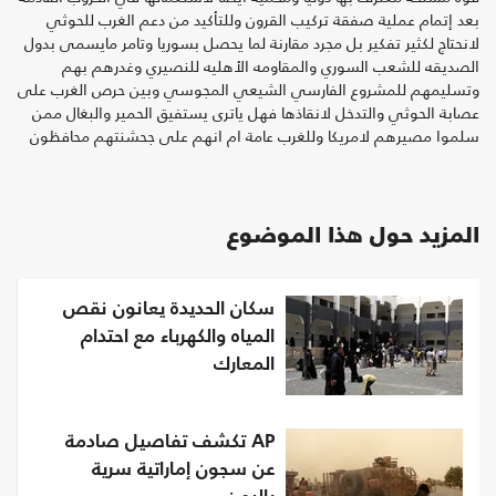
بعد إتمام عملية صفقة تركيب القرون وللتأكيد من دعم الغرب للحوثي
لانحتاج لكثير تفكير بل مجرد مقارنة لما يحصل بسوريا وتامر مايسمى بدول
الصديقه للشعب السوري والمقاومه الأهليه للنصيري وغدرهم بهم
وتسليمهم للمشروع الفارسي الشيعي المجوسي وبين حرص الغرب على
عصابة الحوثي والتدخل لانقاذها فهل ياترى يستفيق الحمير والبغال ممن
سلموا مصيرهم لامريكا وللغرب عامة ام انهم على جحشنتهم محافظون
المزيد حول هذا الموضوع
سكان الحديدة يعانون نقص
المياه والكهرباء مع احتدام
المعارك
AP تكشف تفاصيل صادمة
عن سجون إماراتية سرية