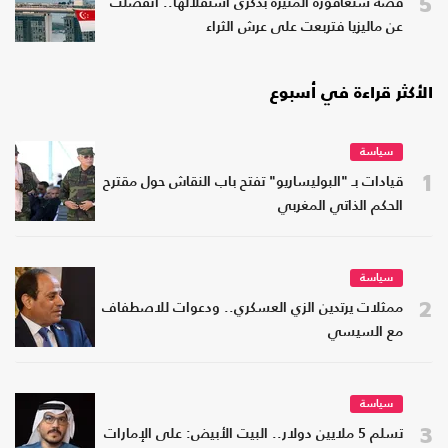
5
قصة سنغافورة المثيرة بذكرى استقلالها.. انفصلت
عن ماليزيا فتربعت على عرش الثراء
الأكثر قراءة في أسبوع
سياسة
1
قيادات بـ "البوليساريو" تفتح باب النقاش حول مقترح
الحكم الذاتي المغربي
سياسة
2
ممثلات يرتدين الزي العسكري.. ودعوات للاصطفاف
مع السيسي
سياسة
3
تسلم 5 ملايين دولار.. البيت الأبيض: على الإمارات