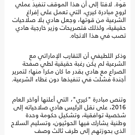
قوة. لافتا إلى أن هذا الموقف تنفيذ عملي
لروح مبادرة كيري، التي تعمل على إفراغ
الشرعية من قوتها، وجعل هادي بلا صلاحيات
حقيقية، ولذلك فتصريحات وزير خارجية هادي
تصب في هذا الاتجاه.
وذكر اللطيفي أن التقارب الإماراتي مع
الشرعية لم يكن رغبة حقيقية لطي صفحة
الصراع مع هادي بقدر ما كان مكرا منها؛ لتمرير
أجندة فشلت في تنفيذها دون غطاء الشرعية.
وتنص مبادرة "كيري"، التي أعلنها أواخر العام
2016، على نقل الرئيس هادي صلاحياته إلى
شخصية توافقية، وتشكيل حكومة وحدة
وطنية يشارك فيها الحوثيون، وتسليم السلاح
الذي بحوزتهم إلى طرف ثالث وصف