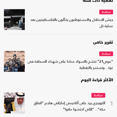
تغطية ذات صلة
سياسة
جيش الاحتلال والمستوطنون ينكّلون بالفلسطينيين بعد
عملية تل
تقرير خاص
سياسة
"عربي21" تتشح بالسواد حدادا على شهداء الصحافة في
غزة.. وتستمر بالتغطية
الأكثر قراءة اليوم
سياسة
1
التويجري يرد على أكاديمي إماراتي هاجم "اتفاق
مكة".. "اللي اختشوا ماتوا"