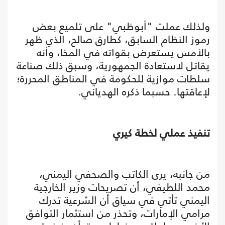
ولذلك عملت "أبوظبي" على تلميع بعض
رموز النظام السابق، كطارق صالح، الذي ظهر
بالأمس يستعرض بقواته في المخا، وأنه
يقاتل لاستعادة الجمهورية، وسبق ذلك صناعة
سلطات موازية للحكومة في المناطق المحررة؛
لإعاقتها. حسبما ذكره الهدياني.
تنفيذ عملي لخطة كيري
من جانبه، يرى الكاتب والصحفي اليمني،
محمد اللطيفي، أن تصريحات وزير الخارجية
اليمني تأتي في سياق أن الشرعية تدرك
مرامي الإمارات، وتحذر من استثمار التوافق