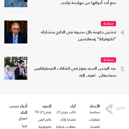
منع أحد أدواتها من مهاجمة ترامب
سياسة
4
تدشين حكومة ظل مصرية في الخارج بمشاركة
"تكنوقراط" ومعارضين
سياسة
5
عبد الرحمن السيد يفوز في انتخابات الديمقراطيين
بميشيغان.. تعرف إليه
الأخبار
آراء
المزيد
أخبار حسب
سياسة
كتاب عربي21
عربي21 TV
البلد
العراق
تغطيات
قضايا وآراء
عالم الفن
ليبيا
اقتصاد
مقالات مختارة
تكنولوجيا