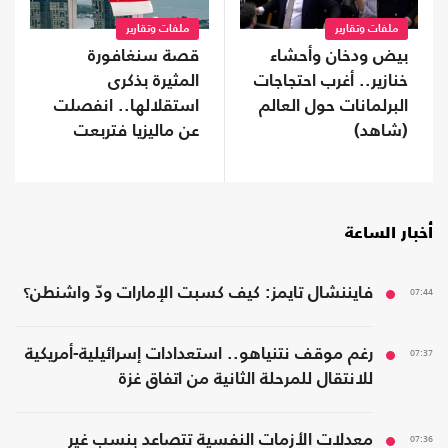
ملفات وتقارير
ملفات وتقارير
بيض ودخان وأحشاء
قصة سنغافورة
خنازير.. أغرب احتجاجات
المثيرة بذكرى
البرلمانات حول العالم
استقلالها.. انفصلت
(شاهد)
عن ماليزيا فتربعت
على عرش الثراء
أخبار الساعة
07:44
فايننشال تايمز: كيف كسبت الإمارات ودّ واشنطن؟
07:37
رغم موقف نتنياهو.. استعدادات إسرائيلية-أمريكية
للانتقال للمرحلة الثانية من اتفاق غزة
07:36
معدلات الأزمات النفسية تتصاعد بنسب غير