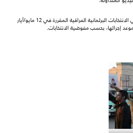
ديو المتداولة.
وانطلقت، السبت، الحملات الدعائية لمرشحي الانتخابات البرلمانية العراقية المقررة في 12 مايو/أيار
عد إجرائها، بحسب مفوضية الانتخابات.