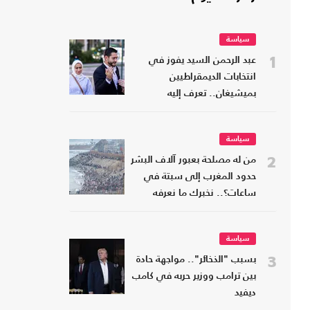
سياسة
1
عبد الرحمن السيد يفوز في
انتخابات الديمقراطيين
بميشيغان.. تعرف إليه
سياسة
2
من له مصلحة بعبور آلاف البشر
حدود المغرب إلى سبتة في
ساعات؟.. نخبرك ما نعرفه
سياسة
3
بسبب "الذخائر".. مواجهة حادة
بين ترامب ووزير حربه في كامب
ديفيد