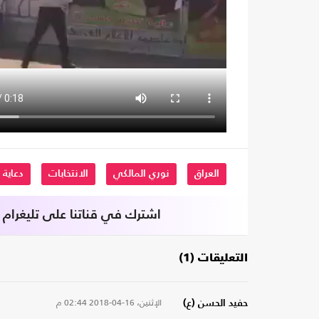
العراق
نوري المالكي
الانتخابات
دعاية
اشترك في قناتنا على تليغرام
التعليقات (1)
الإثنين، 16-04-2018
02:44 م
حفيد الحسن (ع)