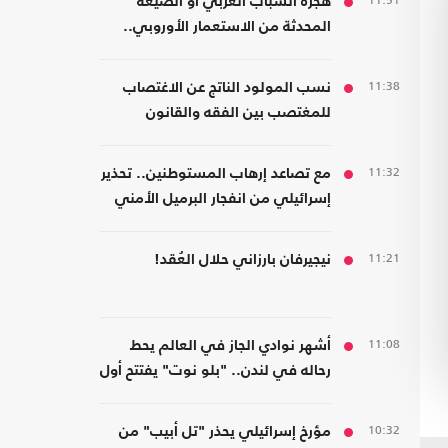
11:51
هجرة الشباب العربي أو الصيغة
المحدثة من الاستعمار الأوروبي..
قراءة في كتاب
11:38
نسب المولود الناتج عن الاغتصاب
للمغتصب بين الفقه والقانون
11:32
مع تصاعد إرهاب المستوطنين.. تحذير
إسرائيلي من انفجار البرميل الأمني
في الضفة
11:21
نيجيرفان بارزاني حلال العُقد!
11:08
أشهر نوادي الجاز في العالم يحط
رحاله في لندن.. "بلو نوت" يفتتح أول
فرع بريطاني
10:32
مؤرخ إسرائيلي يحذر "تل أبيب" من