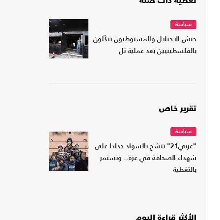
تغطية ذات صلة
سياسة
جيش الاحتلال والمستوطنون ينكّلون
بالفلسطينيين بعد عملية تل
تقرير خاص
سياسة
"عربي21" تتشح بالسواد حدادا على
شهداء الصحافة في غزة.. وتستمر
بالتغطية
الأكثر قراءة اليوم