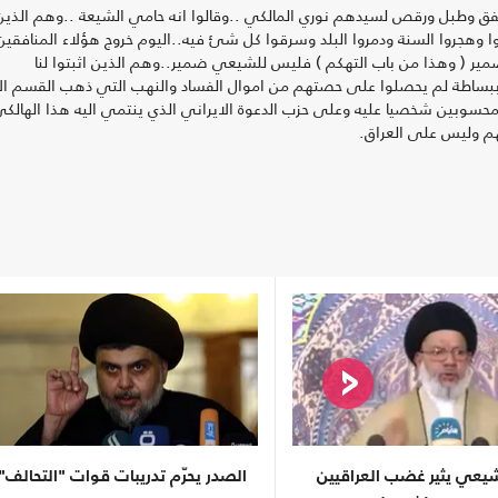
 وطبل ورقص لسيدهم نوري المالكي ..وقالوا انه حامي الشيعة ..وهم الذين
 وهجروا السنة ودمروا البلد وسرقوا كل شئ فيه..اليوم خروج هؤلاء المنافقين
 ( وهذا من باب التهكم ) فليس للشيعي ضمير..وهم الذين اثبتوا لنا
بساطة لم يحصلوا على حصتهم من اموال الفساد والنهب التي ذهب القسم الا
المحسوبين شخصيا عليه وعلى حزب الدعوة الايراني الذي ينتمي اليه هذا الهالك
بهم وليس على العراق.
عي يثير غضب العراقيين
الصدر يحرّم تدريبات قوات "التحالف"