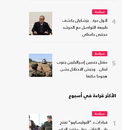
سياسة
4
لأول مرة.. بزشكيان يكشف
طبيعة التواصل مع المرشد
مجتبى خامنئي
سياسة
5
مقتل جنديين إسرائيليين جنوب
لبنان.. وجيش الاحتلال يشن
هجوما مكثفا
الأكثر قراءة في أسبوع
سياسة
1
قيادات بـ "البوليساريو" تفتح
باب النقاش حول مقترح الحكم