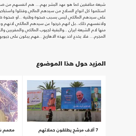
شيعة منافقين كما هو عهد البشر بهم... هم انفسهم من صفق
استلموا كل انواع السلاح من سيدهم المالي وقتلوا واستباحوا
على سيدهم المالكي ليس بسبب صحوة وطنية ..او صحوة ضمير
ولانفسهم ذلك..بل انهم خرجوا عن سيدهم المالكي لانهم وب
منها لام الشيعة ايران ..والبقية لجيوب المالكي والمقربين و
المجرم... فلا يخدع احد بهذه الاهازيج ..فهم يبكون على جيو
المزيد حول هذا الموضوع
7 آلاف مرشح يطلقون حملاتهم
معمم شي