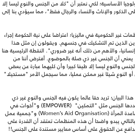
جيا الأساسية؛ لكي نعتبر أن "كلا من الجنس والنوع ليسا إلا
لى الذكور والإناث والنساء والرجال فقط"، مما سيؤدي بنا إلى
مات غير الحكومية في ماليزيا؛ اعتراضا على نية الحكومة إجراء
رزين الذين تم التشكيك في جنسهم. ويقولون إن مثل هذا
إنسانيا، والأهم من ذلك أنه غير ضروري". النقطة الرئيسية هنا
 يعني أن الجنس غير ذي صلة بالموضوع. أفترض أننا من
لجنس والنوع ليسا إلا طيفا كبيرا وأن كليهما عبارة عن بعض
و النوع شيئا غير ممكن عمليا، مما سيجعل الأمر "مستحيلا"
ا البيان؛ تريد حقا عالما يكون فيه الجنس والنوع غير ذي
صلة؟ يتكون الائتلاف نفسه من منظمات يحددها الجنس مثل "التمكين" (EMPOWER) و"أخوات في
الإسلام" (Sisters in Islam)، ومؤسسة مساعدة المرأة (Women’s Aid Organisation) و"جمعية عمل
" (All Women’s Action Society). وبالتالي يبدو واضحا أن هذه المنظمات تعتقد أن القدرة على
تدافع عن الحقوق على أساس معايير مستندة على الجنس!!