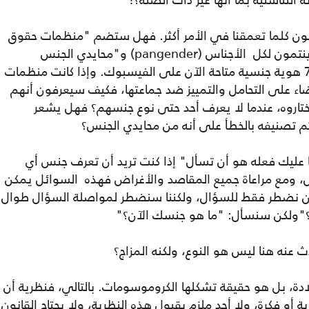
 التناسلية بما أنها غير ذات الصلة؟!
ون كلما تعمقنا في الأمر أكثر. فهل ستضم "منظمات حقوق
المرأة" في المستقبل القريب حقوقا لـ"من ينتمون لكل الأجناس (pangender) و"محايدي الجنس
(neutrois)؟ فهذه ليست سوى اثنتين من 71 هوية جنسية متاحة الآن على الفيسبوك. وإذا كانت منظمات
اء على التحامل والتمييز ضد جماعتها، فكيف سيعرفون أنهم
اروه، عندما لا يعرف أحد حتى نوع جنسهم؟ فهل يشعر
م تصنيفه بالخطأ على أنه من محايدي الجنس؟
عليك فعله هو أن تسأل" إذا كنت تريد أن تعرف جنس أي
، ومع مراعاة جميع المقاصد والأغراض فهذه السوائل يمكن
لن نضطر فقط للسؤال، ولكننا سنضطر لمواصلة السؤال طوال
؟"ولكن سنسأل: "ما هو جنسك الآن؟"
 عنه هنا ليس هو النوع، ولكنه المزاج؟
ة، بل هو حقيقة تشكلها الكروموسومات. بالتالي، فنظرية أن
أو فكرة، ولا أحد ملزم بقبول هذه النظرية، ولا يحتاج القانون