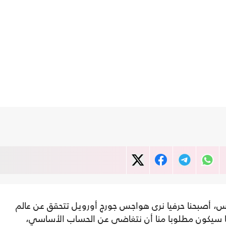
نس، أصبحنا حرفيا نرى هواجس جورج أورويل تتحقق عن عالم
 فيه بقبول أن 2+2 = 5. ومثلما سيكون مطلوبا منا أن نتغاضى عن الحساب الأساسي،