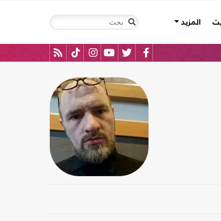
يت
المزيد