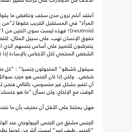
الآلاف من الدولارات على جراحة لتغيير أعضائه
أعتقد أنكم ترون مدى سخف وتناقض ما يقول
حقوق الإنسان تهب، على سبيل المثال، للقض
يتعرضون للتمييز على أساس جنسهم الذي اخت
الشخص المنتمي لكل الأجناس بالإساءة إذا ت
سيقول ناشطو" المتحولون جنسيا" : "كل ما 
شخص.. ولكن إذا كان الجنس هو مجرد سوائل
أن تتغير بشكل غير محسوس، بالتالي فنحن 
الوقت مع الإلحاح، ولن نسأل:"ما هو جنسك
فهل يمكننا على الأقل أن نعترف بأن ما نتحدث
الجنس مشتق من الجنس البيولوجي عند الولاد
"الجنس طيف كبير" ليست أكثر من كونها نظرية 