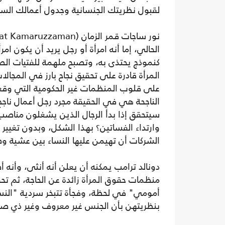
لقبول نظريتك الجنسانية وجدول أعمالك السيا
الحالي، إما أنه امرأة أو رجل يريد أن يكون ا
كنموذج يحتذى به، وتصبح ملهمة للفتيات الص
المرأة قادرة على تحقيق نجاح بارز في المجال
على قلوب المنظمات غير الحكومية التي وقعت 
الناجحة هي في الحقيقة مجرد رجل أعمال ناج
سيتحقق إذا بدأ الرجال الذين يشغلون مناص
وارتداء الفساتين؟ بهذا الشكل، وبدون تغيير 
الشركات أن تهيمن عليها النساء بين عشية 
دونالد ترامب يمكنه أن يعلن أنه أنثى، وأنه 
منظمات حقوق المرأة زائدة عن الحاجة، ثم ت
أمومي" في لحظة، وفجأة تتبخر سردية "النساء
بنظريتهن بأن الجنس غير معروف وغير ذي صل