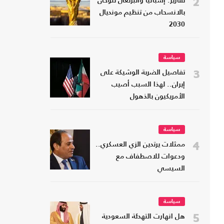
2
تقارير: إسبانيا والبرتغال تلوحان
بالانسحاب من تنظيم مونديال
2030
سياسة
3
تفاصيل الضربة الوشيكة على
إيران.. لهذا السبب أصيب
الأمريكيون بالذهول
سياسة
4
ممثلات يرتدين الزي العسكري..
ودعوات للاصطفاف مع
السيسي
سياسة
5
هل انهارت التهدئة السعودية