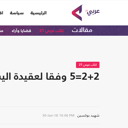
(current)
الرئيسية
سياسة
اق
مقالات
كتاب عربي 21
قضايا وآراء
مق
كتاب عربي 21
2+2=5 وفقا لعقيدة اليسار المنتكسة
شهيد بولسين
30-Jan-18
10:06 PM