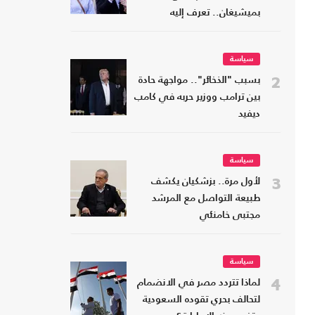
بميشيغان.. تعرف إليه
سياسة
2
بسبب "الذخائر".. مواجهة حادة
بين ترامب ووزير حربه في كامب
ديفيد
سياسة
3
لأول مرة.. بزشكيان يكشف
طبيعة التواصل مع المرشد
مجتبى خامنئي
سياسة
4
لماذا تتردد مصر في الانضمام
لتحالف بحري تقوده السعودية