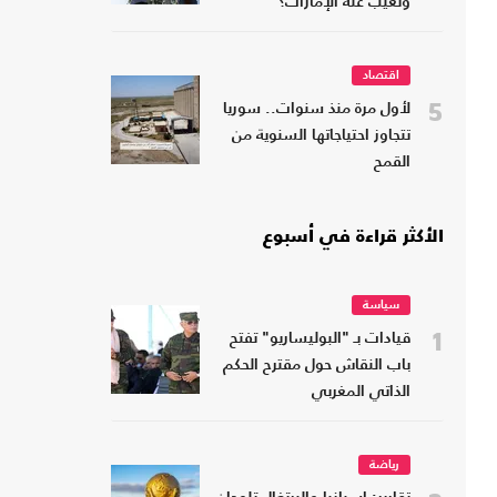
وتغيب عنه الإمارات؟
اقتصاد
5
لأول مرة منذ سنوات.. سوريا
تتجاوز احتياجاتها السنوية من
القمح
الأكثر قراءة في أسبوع
سياسة
1
قيادات بـ "البوليساريو" تفتح
باب النقاش حول مقترح الحكم
الذاتي المغربي
رياضة