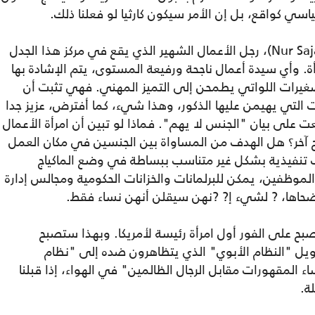
سي كواقع، بل إن الأمر سيكون كارثيا لو فعلنا ذلك.
نور ساجات قمر الزمان (Nur Sajat Kamaruzzaman)، رجل الأعمال الشهير الذي يقع في مركز هذا الجدل
مرأة. وأي سيدة أعمال ناجحة ورفيعة المستوى، يتم الإشادة بها
غيرات اللواتي يطمحن إلى التميز المهني. فهي تثبت أن
ات التي يهيمن عليها الذكور، وهذا شيء، كما أفترض، عزيز جدا
على بيان "الجنس لا يهم". فماذا لو تبين أن امرأة الأعمال
ح آخر؟ هل الهدف من المساواة بين الجنسين في مكان العمل
ب تنفيذية بشكل غير متناسب ببساطة في وضع الماكياج
الموظفين، يمكن للبرلمانات والخزانات الحكومية ومجالس إدارة
وضحاها، ? لشيء إ? ?نهن سيقلن أنهن نساء فقط.
أصبح على الفور أول امرأة رئيسة لأمريكا. وبهذا ستصبح
حويل "النظام الأبوي" الذي يتظاهرون ضده إلى "نظام
 المقهورات مقابل الرجال الظالمين" في الهواء، إذا قبلنا
ة.