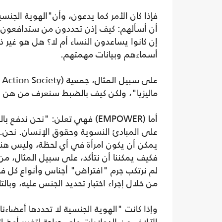
فإذا كان الأمر كما يدعون، وأن"الهوية الجنسي
أن أسألهم: كيف إذن تحددون من ستدافعون ع
إن كانوا يساعدون النساء أم لا؟ هل هو غير ذ
أسماءهم وبيانات مهمتهم.
ماليزيا"، ولكن كيف بالضبط سنعرف من هن ال
أما (EMPOWER) فهي تعلن: "نحن ن
على المبادئ النسوية وحقوق الإنسان. نحن.
يمكن أن يكون امرأة في أي لحظة، وليس هنا
فكيف يمكننا أن نتأكد، على سبيل المثال، من أ
لم نرتكب جرم "افتراض" أجناس وأنواع كل ف
من خلال إجراء اختبار تحديد الجنس عليه، وبال
وإذا كانت "الهوية الجنسية لا تحددها أعضاء