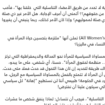
ة لا تحدد عن طريق الأعضاء التناسلية التي خلقنا بها"، فأحب
ن حقوقهم؟؟ أتمنى أن أعرف الإجابة. هل الأمر غير ذي صلة
ي صلة لمموليهم؟ وإذا كان الأمر كذلك، ربما ينبغي أن يغيروا
على سبيل المثال، جمعية (All Women’s Action Society) تعلن أنها "ملتزمة بتحسين حياة المرأة في
نساء في ماليزيا؟
دفع بالمساواة السياسية للمرأة نحو العدالة والديمقراطية التي تركز
.. منظمة لحقوق المرأة". حسنا، أي شخص، على ما يبدو،
ك طريقة لتحديد إن كان هذا التحول قد حدث فعلا متى حدث.
ن المرأة لا تتمتع بالفعل بالمساواة السياسية مع الرجل، ما
رد في الحكومة؟ طبيعي أننا لن نستطيع "إهانة" كل سياسي
تالي سيكون علينا أن نفترض!
نا التناسلية"، فيجب أن نتساءل: لماذا ينفق شخص ما عشرات