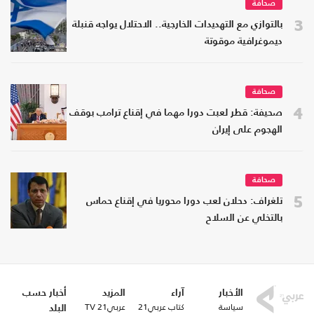
صحافة
3
بالتوازي مع التهديدات الخارجية.. الاحتلال يواجه قنبلة
ديموغرافية موقوتة
صحافة
4
صحيفة: قطر لعبت دورا مهما في إقناع ترامب بوقف
الهجوم على إيران
صحافة
5
تلغراف: دحلان لعب دورا محوريا في إقناع حماس
بالتخلي عن السلاح
الأخبار
آراء
المزيد
أخبار حسب
سياسة
كتاب عربي21
عربي21 TV
البلد