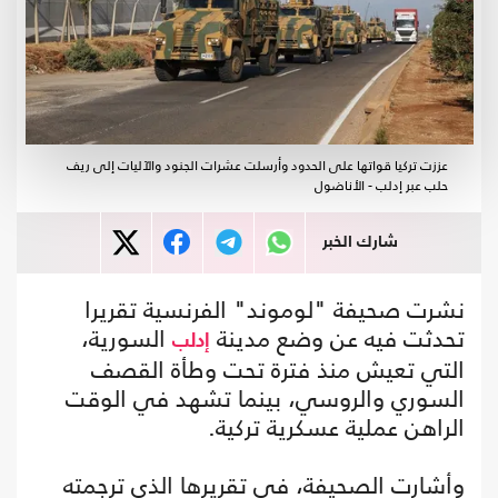
عززت تركيا قواتها على الحدود وأرسلت عشرات الجنود والآليات إلى ريف
حلب عبر إدلب - الأناضول
شارك الخبر
نشرت صحيفة "لوموند" الفرنسية تقريرا
تحدثت فيه عن وضع مدينة
السورية،
إدلب
التي تعيش منذ فترة تحت وطأة القصف
السوري والروسي، بينما تشهد في الوقت
الراهن عملية عسكرية تركية.
وأشارت الصحيفة، في تقريرها الذي ترجمته