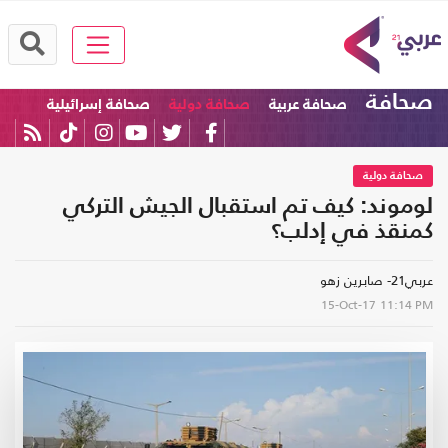
صحافة
صحافة عربية
صحافة دولية
صحافة إسرائيلية
صحافة دولية
لوموند: كيف تم استقبال الجيش التركي
كمنقذ في إدلب؟
عربي21- صابرين زهو
15-Oct-17
11:14 PM