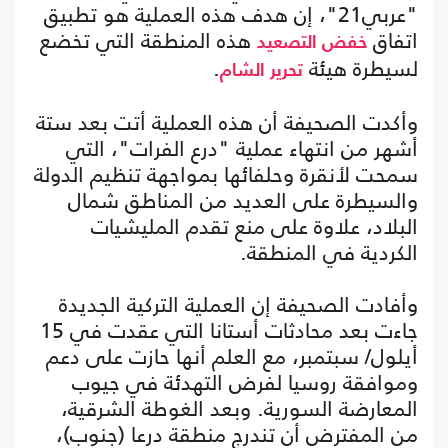
"عربي21"، إن هدف هذه العملية هو تطبيق
اتفاق
هذه المنطقة التي تخضع
خفض التصعيد
لسيطرة هيئة
.
تحرير الشام
وأكدت الصحيفة أن هذه العملية أتت بعد ستة
أشهر من انتهاء عملية "درع الفرات"، التي
سمحت لأنقرة وحلفائها بمواجهة تنظيم الدولة
والسيطرة على العديد من المناطق شمال
البلاد، علاوة على منع تقدم المليشيات
الكردية في المنطقة.
وأفادت الصحيفة إن العملية التركية الجديدة
جاءت بعد محادثات أستانا التي عقدت في 15
أيلول/ سبتمبر، مع العلم أنها حازت على دعم
وموافقة روسيا لفرض التهدئة في جيوب
المعارضة السورية. وبعد الغوطة الشرقية،
من المفترض أن تندرج منطقة درعا (جنوب)،