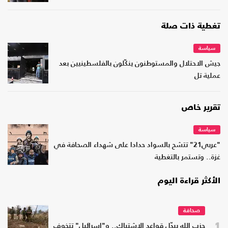
تغطية ذات صلة
سياسة
جيش الاحتلال والمستوطنون ينكّلون بالفلسطينيين بعد
عملية تل
تقرير خاص
سياسة
"عربي21" تتشح بالسواد حدادا على شهداء الصحافة في
غزة.. وتستمر بالتغطية
الأكثر قراءة اليوم
صحافة
1
حزب الله يبدّل قواعد الاشتباك.. و"إسرائيل" تتخوف