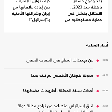
بعد وقوع خسائر
كيف توازن الإمارات
باهظة منذ 2023..
بين إعادة علاقاتها مع
الاحتلال يفشل في
إيران وشراكتها الأمنية
حماية مستوطنيه من
بـ"إسرائيل"؟
خطر الصواريخ
أخبار الساعة
05:22
عن تهديدات المناخ في المغرب العربي
04:59
معركة طوفان الأقصى لم تنته بعد!
04:56
أحداث سبتة المحتلة: أطروحات مضطربة!
20:26
قلق إسرائيلي متصاعد من تراجع مكانة دولة