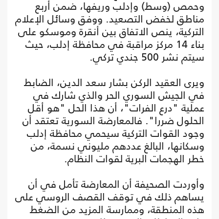
وحمص (وسط) وإدلب وريفها، ضمن أربع
مناطق لخفض التصعيد. ووفق وسائل الإعلام
التركية، ينص الاتفاق بين أنقرة وموسكو على
بناء 14 مركز مراقبة في محافظة إدلب، حيث
سيتم نشر 500 جندي تركي.
ويرى العقيد الركن بشار سعد الدين، الضابط
في الجيش السوري الحر والذي شارك في
عملية "درع الفرات"، أن هذا الحل "هو أقل
الحلول ضررا". فالمعارضة السورية تعتقد أن
وجود القوات التركية سيحمي محافظة إدلب
وسكانها، البالغ عددهم مليوني نسمة، من
خطر الهجمات البرية لقوات النظام.
وأوردت الصحيفة أن المعارضة تأمل في أن
يساهم ذلك في توقف القصف الروسي على
هذه المنطقة، وممارسة المزيد من الضغط