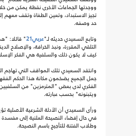
ووجدتها الجماعات الأخرى نقطة يمكن من خلال
تجيز الاستبداد، وتعين الطغاة وتقف معهم إلى
حد وصفه.
وتابع السعيدي حديثه لـ"
عربي21
" قائلا: "ه
التلقي المقررة، ونبذ الخرافة، والإصلاح ا
كيف لا يكون ذلك والسلفية هي الفكر الإسلام
وانتقد السعيدي تلك المواقف التي تهاجم الس
جعل الجميع يضخمون مكانة هذا الحكم الفقه
الفكري لدى بعض "المترمزين" من السلفيين
ويتبنونه" بحسب عبارته.
ورأى السعيدي أن الأدلة الشرعية الأصلية تؤي
في حال إفضاء النصيحة العلنية إلى مفسدة 
وطلاب الفتنة للتأجيج باسم النصيحة.