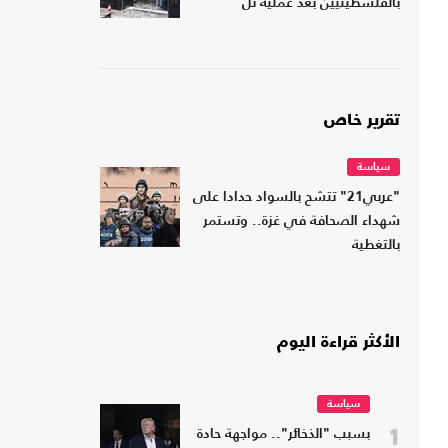
بالفلسطينيين بعد عملية تل
تقرير خاص
سياسة
"عربي21" تتشح بالسواد حدادا على
شهداء الصحافة في غزة.. وتستمر
بالتغطية
الأكثر قراءة اليوم
سياسة
1
بسبب "الذخائر".. مواجهة حادة