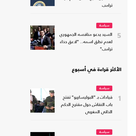
ترامب
سياسة
5
السيد يدعو منافسه الجمهوري
لعدم نطق اسمه.. "لاعق حذاء
ترامب"
الأكثر قراءة في أسبوع
سياسة
1
قيادات بـ "البوليساريو" تفتح
باب النقاش حول مقترح الحكم
الذاتي المغربي
سياسة