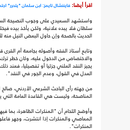
اقرأ أيضا:
فايننشال تايمز: ابن سلمان "يتحرر" اجتم
واستشهد السعيدي على وجوب النصيحة السرية 
سلطان فلا يبده علانية، ولكن يأخذ بيده فيخل
الحديث بالصحة وإن حاول البعض النيل منه لأ
وتابع أستاذ الفقه وأصوله بجامعة أم القرى ق
والاختصاص من الدخول عليه، وكان خطر ترك ال
يجيز النقد العلني جزئيا أو تفصيليا، فعند 
العدل في القول، وعدم الجور في النقد".
من جهته رأى الباحث الشرعي الأردني، صالح ا
المناصحة، وليست هي القاعدة العامة التي ي
وأوضح اللحام أن "المنكرات الظاهرة، بما فيها
المعاصي والمنكرات إذا انتشرت، وجهر فاعلوها
المنكرات".