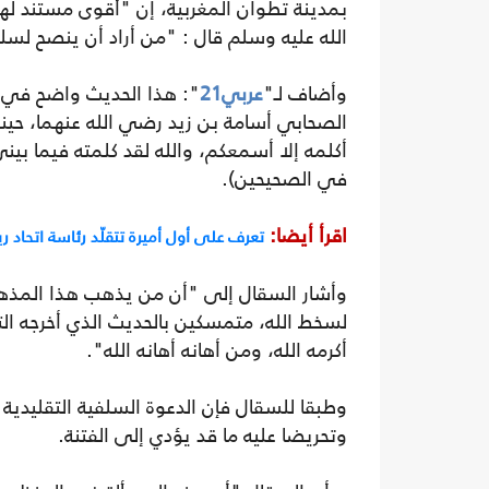
بمدينة تطوان المغربية، إن "أقوى مستند له
الله عليه وسلم قال : "من أراد أن ينصح لسلطان
وأضاف لـ"
عربي21
": هذا الحديث واضح في دل
الصحابي أسامة بن زيد رضي الله عنهما، حينم
أكلمه إلا أسمعكم، والله لقد كلمته فيما بين
في الصحيحين).
اقرأ أيضا:
تعرف على أول أميرة تتقلّد رئاسة اتحاد
وأشار السقال إلى "أن من يذهب هذا المذهب
لسخط الله، متمسكين بالحديث الذي أخرجه ا
أكرمه الله، ومن أهانه أهانه الله".
وطبقا للسقال فإن الدعوة السلفية التقليدية 
وتحريضا عليه ما قد يؤدي إلى الفتنة.