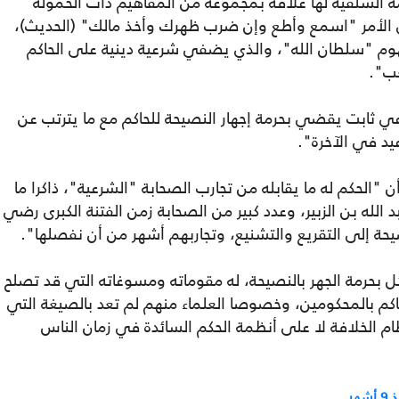
 السلفية لها علاقة بمجموعة من المفاهيم ذات الحمولة
ي الأمر "اسمع وأطع وإن ضرب ظهرك وأخذ مالك" (الحديث)،
هوم "سلطان الله"، والذي يضفي شرعية دينية على الحاكم
عب".
عي ثابت يقضي بحرمة إجهار النصيحة للحاكم مع ما يترتب عن
يد في الآخرة".
الحكم له ما يقابله من تجارب الصحابة "الشرعية"، ذاكرا ما
 الله بن الزبير، وعدد كبير من الصحابة زمن الفتنة الكبرى رضي
يحة إلى التقريع والتشنيع، وتجاربهم أشهر من أن نفصلها".
بحرمة الجهر بالنصيحة، له مقوماته ومسوغاته التي قد تصلح
م بالمحكومين، وخصوصا العلماء منهم لم تعد بالصيغة التي
 الخلافة لا على أنظمة الحكم السائدة في زمان الناس
هر