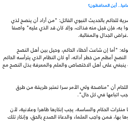
اعيا.. أين المحافظون؟
للحاكم بالحديث النبوي القائل: "من أراد أن ينصح لذي
وا به، فإن قبل منه فذاك، وإلا كان قد الذي عليه" واصفا
غراض الجدال والمغالبة.
وله: "أما إن شاعت أخطاء الحاكم، وحيل بين أهل النصح
نصح أعظم من خطر أدائه، أو كان النظام الذي يترأسه الحاكم
ذلك ينبغي على أهل الاختصاص والعلم والمعرفة بذل النصح مع
للحام أن "مناصحة ولي الأمر سرا تعتبر طريقة من طرق
جب اتباعها في كل حال".
 منكرات الحكام والساسة، يجب إنكارها ظاهرا وعلانية، لأن
 بها، فمن واجب العلماء والدعاة الصدع بالحق، وإنكار تلك