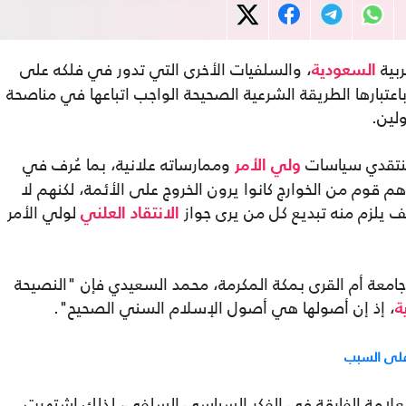
ربية
، والسلفيات الأخرى التي تدور في فلكه على
السعودية
باعتبارها الطريقة الشرعية الصحيحة الواجب اتباعها في مناصحة
لين.
 منتقدي سياسات
وممارساته علانية، بما عُرف في
ولي الأمر
(وهم قوم من الخوارج كانوا يرون الخروج على الأئمة، لكنهم لا
يلزم منه تبديع كل من يرى جواز
لولي الأمر
الانتقاد العلني
معة أم القرى بمكة المكرمة، محمد السعيدي فإن "النصيحة
، إذ إن أصولها هي أصول الإسلام السني الصحيح".
ة
على السبب
علامة الفارقة في الفكر السياسي السلفي، لذلك اشتهرت