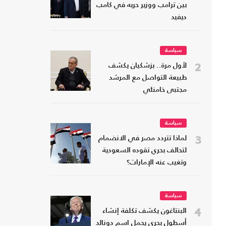
بين ترامب ووزير حربه في كامب
ديفيد
سياسة
2
لأول مرة.. بزشكيان يكشف
طبيعة التواصل مع المرشد
مجتبى خامنئي
سياسة
3
لماذا تتردد مصر في الانضمام
لتحالف بحري تقوده السعودية
وتغيب عنه الإمارات؟
سياسة
4
البنتاغون يكشف تكلفة إنشاء
أسطول بحري يحمل اسم دونالد