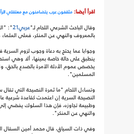
اقرأ أيضا:
مثقفون عرب يتضامنون مع معتقلي الرأي
وقال الباحث الشرعي اللحام لـ"
عربي21
": "ال
بالمعروف والنهي عن المنكر، فعلى العلماء 
وجوابا عما يحتج به دعاة وجوب لزوم السرية ف
ينطبق على حالة خاصة بعينها، ألا وهي استطا
يخصص عموم الأدلة الآمرة بالصدع بالحق، وا
المسلمين".
وتساءل اللحام "ما ثمرة النصيحة التي تقال س
النصيحة السرية إن اعتمدت كقاعدة شرعية عا
وطبيعة تجاوزه، فإن هذا السلوك يفضي إلى 
والنهي عن المنكر".
وفي ذات السياق، قال محمد أمين السقال ال