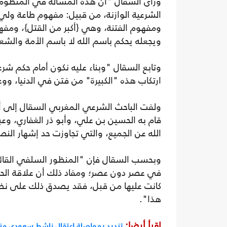
ورأى السقال "أن هذه المسألة في المنظومة
الشرعية الوازنة، من قبيل: مفهوم طاعة ول
ومفهوم الفتنة، وهي {أكبر من القتل}، ومف
ويجعله يحكم باسم الله لا باسم الأمة والش
وتابع السقال "وبناء عليه نكون أمام حكم شر
ارتكاب هذه "الكبيرة" من فتن في الدنيا، ووع
ولفت الباحث الشرعي المغربي السقال إلى أن "
قام به الحسين بن علي، وأبو ذر الغفاري، وعبد
الله عن الجميع، والتي تجاوزت حد إشهار النص
وبحسب السقال فإن "المنظور السلفي القائل 
في عصر دون عصر؛ ومفاد ذلك أن علاقة الحاك
كانت عليها من قبل، فقد يصدق ذلك على نظام
هذا".
اقرأ أيضا:
تنديد بمواصلة اعتقال ناشط سعودي منذ 9 أش