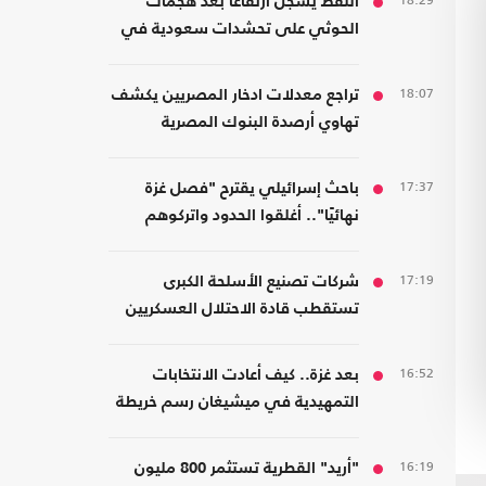
18:29
النفط يسجل ارتفاعا بعد هجمات
الحوثي على تحشدات سعودية في
اليمن
18:07
تراجع معدلات ادخار المصريين يكشف
تهاوي أرصدة البنوك المصرية
17:37
باحث إسرائيلي يقترح "فصل غزة
نهائيًا".. أغلقوا الحدود واتركوهم
لمصر
17:19
شركات تصنيع الأسلحة الكبرى
تستقطب قادة الاحتلال العسكريين
والأمنيين للعمل معها
16:52
بعد غزة.. كيف أعادت الانتخابات
التمهيدية في ميشيغان رسم خريطة
الديمقراطيين؟
16:19
"أريد" القطرية تستثمر 800 مليون