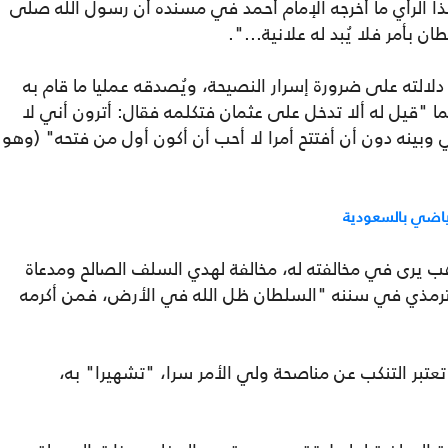
ذا الرأي ما أخرجه الإمام أحمد في مسنده أن رسول الله صلى
 بأمر فلا يُبد له علانية...".
الته على ضرورة إسرار النصيحة، ويُصدقه عمليا ما قام به
ا "قيل له ألا تدخل على عثمان فتكلمه فقال: أترون أني لا
ي وبينه دون أن أفتتح أمرا لا أحب أن أكون أول من فتحه" (وهو
 رياضي بالسعودية
 يرى في مخالفته له، مخالفة لهدي السلف الصالح ومدعاة
لترمذي في سننه "السلطان ظل الله في الأرض، فمن أكرمه
تعتبر التنكب عن مناصحة ولي الأمر سرا، "تشهيرا" به،