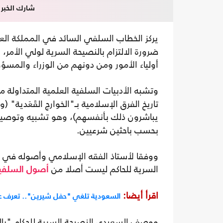
شارك الخبر
يركز الخطاب السلفي السائد في المملكة الع
ضرورة الالتزام بالنصيحة السرية لولي الأمر، 
أولياء الأمور ومن دونهم من الوزراء والمسؤو
وتشبه الأدبيات السلفية العلمية المتداولة
تاريخ الفرق الإسلامية بـ"الخوارج القَعَدية" 
يباشرون ذلك بأنفسهم)، وهو تشبيه وتوصيف 
بحسب باحثين شرعيين.
ووفقا لأستاذ الفقه الإسلامي وأصوله في جا
السرية للحاكم ليست أصلا من
أصول السلفي
اقرأ أيضا:
السعودية تلغي "حفل شيرين".. تعرف 
ووصف السعيدي النصيحة السرية للحكام "بال