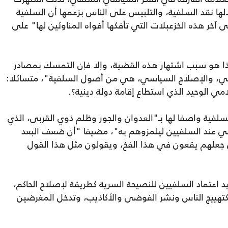
ها نقد السلفية، والتلبيس على الناس بزعمها أن السلفية
 آخر هذه الخزعبلات التي تأفكها أفواه المناوئين لها" على
ذا هو سبب اشتهار هذه القضية، وإلا فإن التمسك بمصادر
لديني، والإصلاح السياسي، هي من أصول السلفية"، متسائلا:
ي الوحيد الذي استطاع إقامة دولة دينية؟.
لفية واصفا لها بـ"العدوان والجور وظلم ذوي القربى، الذي
ي عند السلفيين ليلمزوهم به"، مضيفا "أن ضعف البعد
 جعلهم يقعون في هذا الفخ، ويقولون مثل هذا القول
د اعتماد السلفيين للنصيحة السرية كطريقة لإصلاح الحاكم،
كتهييج الناس ونشر الفوضى والأكاذيب، وتدخل المغرضين