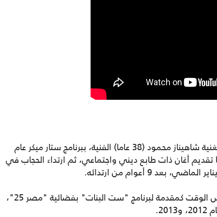
كانت أغنية "قولي قولي"، بداية انطلاق المغنية شاهيناز محمود (38 عاما) الفنية، ببرنامج ستار ميكر عام
 بعدها تقديم أغان ذات طابع ديني واجتماعي، ثم ارتداء الحجاب في
وأثناء فترة التزام شاهيناز بالحجاب عملت لبعض الوقت كمقدمة لبرنامج "ست البنات" بفضائية "مصر 25"،
20.