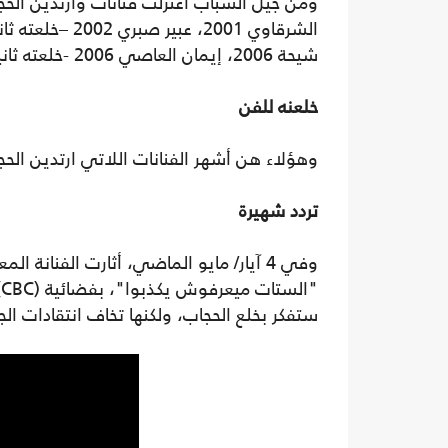
شيحة 2006، إيمان العاصي 2006 -خلعته ثانية-، المغنية شاهيناز 2008 –خلعته مؤخرا-.
خلعنه للفن
وهؤلاء هن أشهر الفنانات اللاتي ارتدين الح
تردد شهيرة
وفي 4 آيار/ مايو الماضي، أثارت الفنانة
"
ستفكر بخلع الحجاب، ولكنها تخاف انتقادات ال