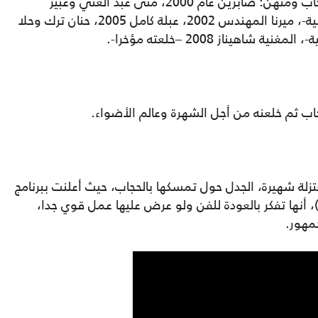
ومن جيل الشباب اعتزلت فنانات وارتدين الحجاب ومنهن: صابرين عام 2000، منى عبد الغني وعبير
الشرقاوي 2001، عبير صبري 2002 –خلعته ثانية-، ميرنا المهندس 2002، عبلة كامل 2005، حنان ترك وحلا
جاب ثم خلعنه من أجل الشهرة وعالم الأضواء.
 المعتزلة شهيرة، الجدل حول تمسكها بالحجاب، حيث أعلنت ببرنامج
الستات ميعرفوش يكذبوا"، بفضائية (CBC)، أنها تفكر بالعودة للفن ولو عرض عليها عمل قوي جدا،
جمهور.