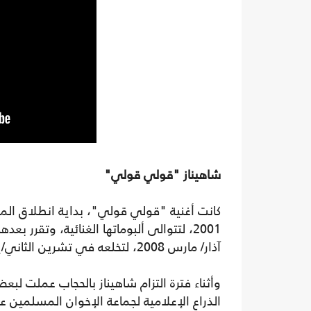
شاهيناز "قولي قولي"
2001، لتتوالى ألبوماتها الغنائية، وتقرر
آذار/ مارس 2008، لتخلعه في تشرين الثاني/يناير الماضي، بعد 9 أعوام من ارتدائه.
الذراع الإعلامية لجماعة الإخوان المسلمين عام 2012، و13