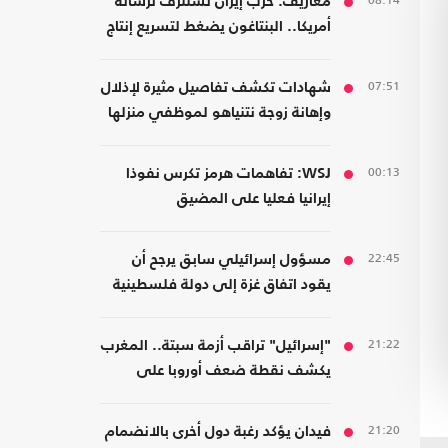
08:14
معاريف: حرب إيران تستنزف ترسانة
أمريكا.. البنتاغون يضغط لتسريع إنتاج
الأسلحة
07:51
شهادات تكشف تفاصيل مثيرة لإذلال
وإهانة زوجة نتنياهو لموظفي منزلها
00:13
WSJ: تفاهمات هرمز تكرس نفوذا
إيرانيا فعليا على المضيق
22:45
مسؤول إسرائيلي سابق يرجح أن
يقود اتفاق غزة إلى دولة فلسطينية
21:22
"إسرائيل" تراقب أزمة سبتة.. المغرب
يكشف نقطة ضعف أوروبا على
حدودها مع أفريقيا
21:20
فيدان يؤكد رغبة دول أخرى بالانضمام