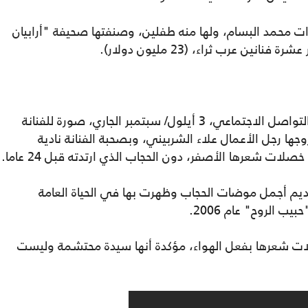
ات محمد البسام، ولها منه طفلين، وصنفتها صحيفة "أرابيان
وعلى خلاف أمل حجازي، انتشرت عبر مواقع التواصل الاجتماعي، 3 أيلول/ سبتمبر الجاري، صورة للفنانة
ة سهير رمزي، (67 عاما) مع زوجها رجل الأعمال علاء الشربيني، وبصحبة الفنانة نادية
ات شعرها الأصفر، دون الحجاب الذي ارتدته قبل 24 عاما.
ام 1993، واشتهرت بتقديم أجمل موضات الحجاب وظهرت بها في الحياة العامة
الروح" عام 2006.
ات شعرها بفعل الهواء، مؤكدة أنها سيدة محتشمة وليست