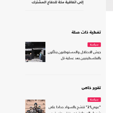
إلى اتفاقية مكة للدفاع المشترك
تغطية ذات صلة
سياسة
جيش الاحتلال والمستوطنون ينكّلون
بالفلسطينيين بعد عملية تل
تقرير خاص
سياسة
"عربي21" تتشح بالسواد حدادا على