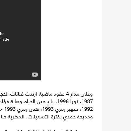
992
ومديحة حمدي بفترة التسعينات، المطربة حنان وسهير البابلي 