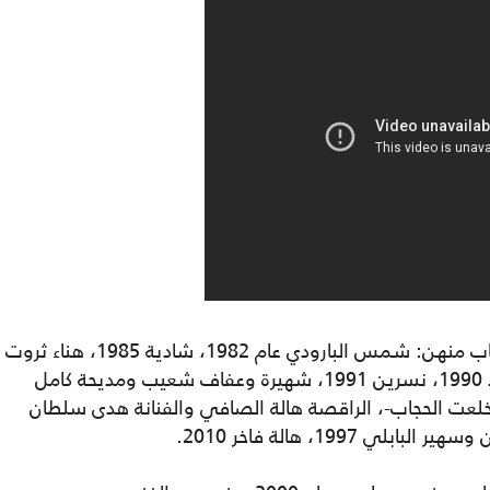
وعلى مدار 4 عقود ماضية ارتدت فنانات الحجاب منهن: شمس البارودي عام 1982، شادية 1985، هناء ثروت
1987، نورا 1996، ياسمين الخيام وهالة فؤاد 1990، نسرين 1991، شهيرة وعفاف شعيب ومديحة كامل
1، سهير رمزي 1993، هدى رمزي 1993 -خلعت الحجاب-، الراقصة هالة الصافي والفنانة هدى سلطان
1997، هالة فاخر 2010.