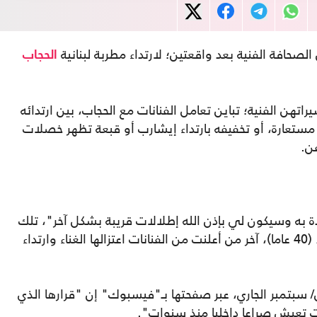
لصحافة الفنية بعد واقعتين؛ لارتداء مطربة لبنانية
الحجاب
اتهن الفنية؛ تباين تعامل الفنانات مع الحجاب، بين ارتدائه
 مستعارة، أو تخفيفه بارتداء إيشارب أو قبعة تظهر خصلات
ن.
 به وسيكون لي بإذن الله إطلالات قريبة بشكل آخر"، تلك
الكلمات أطلقتها المطربة اللبنانية أمل حجازي، (40 عاما)، آخر من أعلنت من الفنانات اعتزالها الغناء وارتداء
غنية وعارضة الأزياء، الأحد 5 أيلول/ سبتمبر الجاري، عبر صفحتها بـ"فيسبوك" إن "قرارها الذي
نت تعيش صراعا داخليا منذ سنوات".