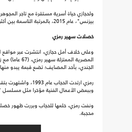
ولحجازي حياة أسرية مستقرة مع تاجر المجوهر
بيزنس"، عام 2015، بالمرتبة التاسعة بين أكثر عشرة فنانين عرب ثراء، (23 مليون دولار).
خصلات سهير رمزي
المصرية المعتزل
الجندي، بأحد المصايف؛ تضع قبعة يبدو منها خصل
رمزي ارتدت الحجاب ع
وببعض الأعمال الفنية مؤخرا مثل مسلسل "حبيب 
ونفت رمزي، خلعها للحجاب وبررت ظهور خصل
محجبة.