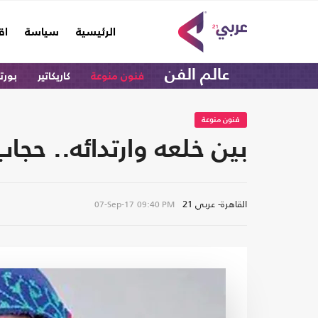
(current)
الرئيسية
سياسة
اق
عالم الفن
فنون منوعة
كاريكاتير
بورت
فنون منوعة
بين خلعه وارتدائه.. حج
القاهرة- عربي 21
07-Sep-17
09:40 PM