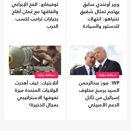
وزير أوغندي سابق
لوفيغارو: الفخ الإيراني
يهاجم تمثال شقيق
واتفاقها مع عُمان أطاح
نتنياهو: انتهاك
بخيارات ترامب لكسب
للدستور والسيادة
الحرب
وتشويه لذاكرة عنتيبي
صحافة دولية
صحافة دولية
WP: فوز عبدالرحمن
أتلانتيك: كيف أهدرت
السيد يرسخ مخاوف
الولايات المتحدة ميزة
إسرائيل من تآكل
تفوقها الاستراتيجي
الدعم الأمريكي
بمجال الذخيرة؟