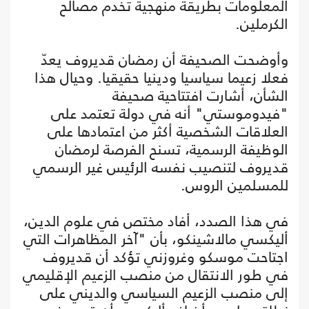
المعلومات بطريقة منهجية تخدم مصالح
الكرملين.
وأوضحت الصحيفة أن رمضان قديروف يعدّ
فعلا زعيما سياسيا ودينيا حقيقيا. وحيال هذا
الشأن، أشارت افتتاحية صحيفة
"فيدوموستي" أنه في دولة تعتمد على
العلاقات الشخصية أكثر من اعتمادها على
الوظيفة الرسمية، تسنح الفرصة لرمضان
قديروف لتنصيب نفسه الرئيس غير الرسمي
للمسلمين الروس.
في هذا الصدد، أفاد مختص في علوم الدين،
أليكسي مالاشينكو، بأن "آخر المظاهرات التي
اجتاحت موسكو وغروزني تؤكد أن قديروف
في طور الانتقال من منصب الزعيم الإقليمي
إلى منصب الزعيم السياسي والديني على