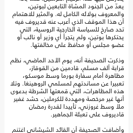
يعدّ من الجنود المشاة التابعين لبوتين،
والمعروف بولائه الكامل له. والمثير للاهتمام
أن هذا الموقف الذي أعرب عنه قديروف فيه
تحد صارخ للسياسة الخارجية الروسية، التي
يحتكرها بوتين، ولم يتجرأ أي وزير أو نائب أو
عضو مجلس أو محافظ على مخالفتها.
وذكرت الصحيفة أنه، يوم الأحد الماضي، نظم
قرابة ألف مسلم، قادمين من القوقاز،
مظاهرة أمام سفارة بورما وسط موسكو،
تعبيرا عن مساندتهم لمسلمي الروهينغا. وتلا
هذه المظاهرات، التي قمعتها الشرطة بدعوى
أنها غير مرخصة ومهددة للكرملين، حشد غفير
ملأ وسط غروزني، تأييدا لقدرة رمضان
قاديروف على تعبئة الجماهير.
وأضافت الصحيفة أن القائد الشيشاني اغتنم