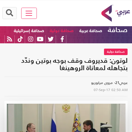
صحافة
صحافة عربية
صحافة دولية
صحافة إسرائيلية
صحافة دولية
لوتون: قديروف وقف بوجه بوتين وندّد
بتجاهله لمعاناة الروهينغا
عربي21- مروى مركوريو
07-Sep-17
02:50 AM