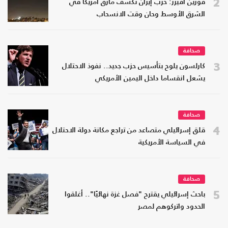
2
فورين أفيرز: حرب إيران تكشف مأزق أمريكا في
الشرق الأوسط وحان وقت الانسحاب
صحافة
3
كارلسون يلوح بتأسيس حزب جديد.. نفوذ الاحتلال
يشعل انقساما داخل اليمين الأمريكي
صحافة
4
قلق إسرائيلي متصاعد من تراجع مكانة دولة الاحتلال
في السياسة الأمريكية
صحافة
5
باحث إسرائيلي يقترح "فصل غزة نهائيًا".. أغلقوا
الحدود واتركوهم لمصر