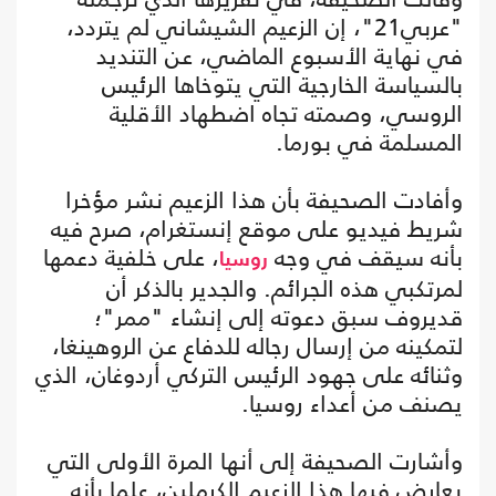
"عربي21"، إن الزعيم الشيشاني لم يتردد،
في نهاية الأسبوع الماضي، عن التنديد
بالسياسة الخارجية التي يتوخاها الرئيس
الروسي، وصمته تجاه اضطهاد الأقلية
المسلمة في بورما.
وأفادت الصحيفة بأن هذا الزعيم نشر مؤخرا
شريط فيديو على موقع إنستغرام، صرح فيه
بأنه سيقف في وجه
، على خلفية دعمها
روسيا
لمرتكبي هذه الجرائم. والجدير بالذكر أن
قديروف سبق دعوته إلى إنشاء "ممر"؛
لتمكينه من إرسال رجاله للدفاع عن الروهينغا،
وثنائه على جهود الرئيس التركي أردوغان، الذي
يصنف من أعداء روسيا.
وأشارت الصحيفة إلى أنها المرة الأولى التي
يعارض فيها هذا الزعيم الكرملين، علما بأنه