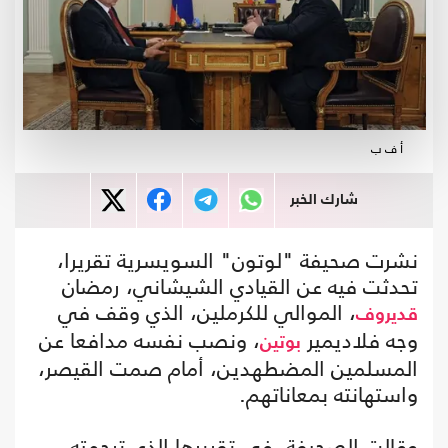
أ ف ب
شارك الخبر
نشرت صحيفة "لوتون" السويسرية تقريرا،
تحدثت فيه عن القيادي الشيشاني، رمضان
، الموالي للكرملين، الذي وقف في
قديروف
وجه فلاديمير
، ونصب نفسه مدافعا عن
بوتين
المسلمين المضطهدين، أمام صمت القيصر،
واستهانته بمعاناتهم.
وقالت الصحيفة، في تقريرها الذي ترجمته