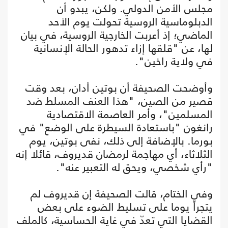
مجلس الأمن الدولي. ولكن، يبدو أن
الدبلوماسية الروسية تحولت يوم الأحد
الماضي؛ إذ أعربت الخارجية الروسية، في بيان
لها، عن "قلقها إزاء تدهور الحالة الإنسانية
في ولاية راخين".
وأوضحت الصحيفة أن بوتين أدان، بعد وقت
قصير من الصين، "هذا العنف المسلط ضد
المسلمين"، وأمر العاصمة الاقتصادية
رانغون "باستعادة السيطرة على الوضع" في
بورما. بالإضافة إلى ذلك، نفى بوتين، يوم
الثلاثاء، أي مهاجمة لرمضان قديروف، قائلا إنه
"رأي شخصي، ويحق له التعبير عنه".
وفي الختام، قالت الصحيفة إن قديروف لم
يتجرأ يوما على تسليط الضوء على بعض
القضايا التي تعدّ في غاية الحساسية، كالملف