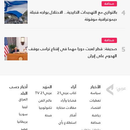
صحافة
4
بالتوازي مع التهديدات الخارجية.. الاحتلال يواجه قنبلة
ديموغرافية موقوتة
صحافة
5
صحيفة: قطر لعبت دورا مهما في إقناع ترامب بوقف
الهجوم على إيران
الأخبار
آراء
المزيد
أخبار حسب
سياسة
كتاب عربي21
عربي21 TV
البلد
العراق
تغطيات
قضايا وآراء
عالم الفن
ليبيا
اقتصاد
مقالات مختارة
تكنولوجيا
سوريا
رياضة
أفكار
صحة
بريطانيا
صحافة
استطلاع رأي
مصر
ملفات وتقارير