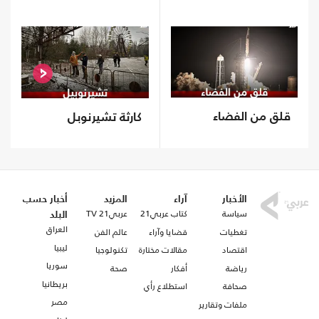
قلق من الفضاء
كارثة تشيرنوبل
الأخبار
آراء
المزيد
أخبار حسب
سياسة
كتاب عربي21
عربي21 TV
البلد
العراق
تغطيات
قضايا وآراء
عالم الفن
ليبيا
اقتصاد
مقالات مختارة
تكنولوجيا
سوريا
رياضة
أفكار
صحة
بريطانيا
صحافة
استطلاع رأي
مصر
ملفات وتقارير