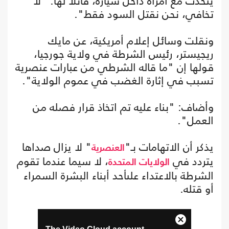
يتحدث مع امرأة داخل سيارة، قائلا لها: "لا
تخافي، نحن نقتل السود فقط".
ونقلت وسائل إعلام أمريكية، عن مايك
ريجيستر، رئيس الشرطة في ولاية جورجيا،
قولها إن "ما قاله الشرطي من عبارات عنصرية
تسبب في إثارة الغضب في عموم الولاية".
وأضاف: "بناء عليه تم اتخاذ قرار فصله من
العمل".
يذكر أن الاتهامات بـ"
" لا يزال صداها
العنصرية
يتردد في
، لا سيما عندما تقوم
الولايات المتحدة
الشرطة بالاعتداء علىأحد أبناء البشرة السمراء
أو قتله.