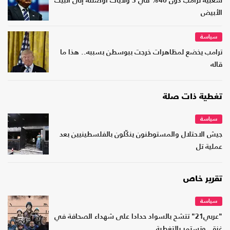
شعبية ترامب دون 40% في 3 ولايات أوصلته إلى البيت
الأبيض
سياسة
ترامب يخضع لمظاهرات خرجت ببوسطن بسببه.. هذا ما
قاله
تغطية ذات صلة
سياسة
جيش الاحتلال والمستوطنون ينكّلون بالفلسطينيين بعد
عملية تل
تقرير خاص
سياسة
"عربي21" تتشح بالسواد حدادا على شهداء الصحافة في
غزة.. وتستمر بالتغطية