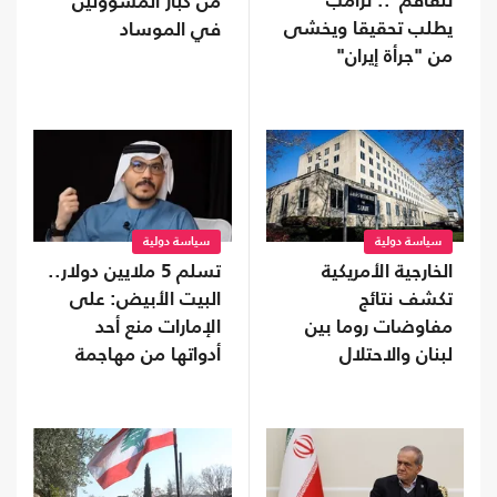
تتفاقم".. ترامب
من كبار المسؤولين
يطلب تحقيقا ويخشى
في الموساد
من "جرأة إيران"
سياسة دولية
سياسة دولية
الخارجية الأمريكية
تسلم 5 ملايين دولار..
تكشف نتائج
البيت الأبيض: على
مفاوضات روما بين
الإمارات منع أحد
لبنان والاحتلال
أدواتها من مهاجمة
ترامب