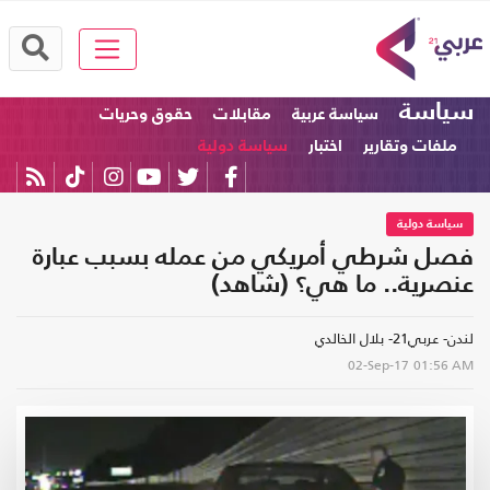
سياسة
سياسة عربية
مقابلات
حقوق وحريات
ملفات وتقارير
اختبار
سياسة دولية
سياسة دولية
فصل شرطي أمريكي من عمله بسبب عبارة
عنصرية.. ما هي؟ (شاهد)
لندن- عربي21- بلال الخالدي
02-Sep-17
01:56 AM