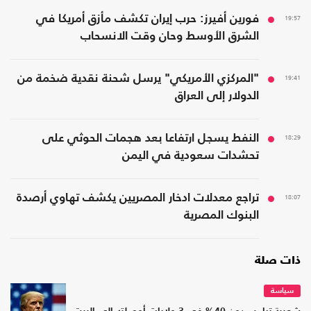
19:57
فورين أفيرز: حرب إيران تكشف مأزق أمريكا في
الشرق الأوسط وحان وقت الانسحاب
19:41
"المركزي الأمريكي" يرسل شحنة نقدية ضخمة من
الدولار إلى العراق
18:29
النفط يسجل ارتفاعا بعد هجمات الحوثي على
تحشدات سعودية في اليمن
18:07
تراجع معدلات ادخار المصريين يكشف تهاوي أرصدة
البنوك المصرية
ذات صلة
سياسة