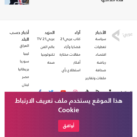
هذه ملامحها
الأخبار
آراء
المزيد
أخبار حسب
سياسة
كتاب عربي21
عربي21 TV
البلد
العراق
تغطيات
قضايا وآراء
عالم الفن
ليبيا
اقتصاد
مقالات مختارة
تكنولوجيا
سوريا
رياضة
أفكار
صحة
بريطانيا
صحافة
استطلاع رأي
مصر
ملفات وتقارير
لبنان
تابعنا على
هذا الموقع يستخدم ملف تعريف الارتباط
Cookie
من نحن
اتصل بنا
شروط الاستخدام
أوافق
عربي21 ، جميع الحقوق محفوظة @ 2020