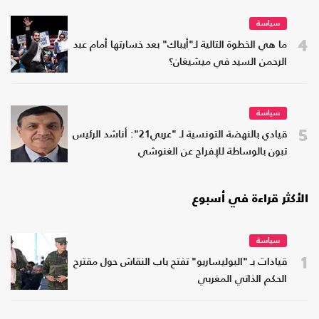
سياسة
4
ما هي الخطوة التالية لـ"أيباك" بعد خسارتها أمام عبد
الرحمن السيد في ميشيغان؟
سياسة
5
قيادي بالنهضة التونسية لـ "عربي21": أناشد الرئيس
تبون بالوساطة للإفراج عن الغنوشي
الأكثر قراءة في أسبوع
سياسة
1
قيادات بـ "البوليساريو" تفتح باب النقاش حول مقترح
الحكم الذاتي المغربي