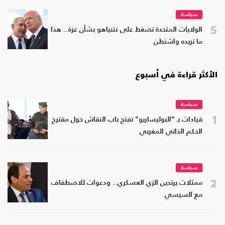
سياسة
5
الولايات المتحدة تضغط على نتنياهو بشأن غزة.. هذا
ما تريده واشنطن
الأكثر قراءة في أسبوع
سياسة
1
قيادات بـ "البوليساريو" تفتح باب النقاش حول مقترح
الحكم الذاتي المغربي
سياسة
2
ممثلات يرتدين الزي العسكري.. ودعوات للاصطفاف
مع السيسي