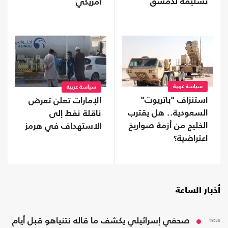
تسليمه لدمشق
أمريكي
سياسة عربية
سياسة عربية
استنزاف "باتريوت"
الإمارات تعلن تعرض
السعودية.. هل يقترب
ناقلة نفط إلى
الخليج من أزمة صواريخ
الاستهداف في هرمز
اعتراضية؟
أخبار الساعة
19:58
صحفي إسرائيلي يكشف ما قاله نتنياهو قبل أيام