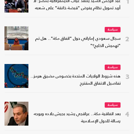
1
عبد الرحمن السيد ينتقد غياب الديمقراطية بمصر: لا
أريد تمويل نظام يفرض "قبضة خانقة" على شعبه
سياسة
2
سجال سعودي إماراتي حول "اتفاق مكة".. هل تم
"تهميش الخليج؟"
سياسة
3
هذه شروط الولايات المتحدة بخصوص مضيق هرمز..
تفاصيل الاتفاق المقترح
سياسة
4
بعد اتفاقية مكة.. عراقجي يشيد بجيش بلاده ويوجه
رسالة للدول الإسلامية