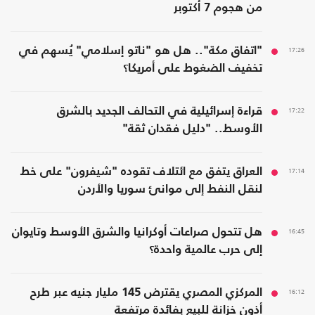
من هجوم 7 أكتوبر
17:26
"اتفاق مكة".. هل هو "ناتو إسلامي" يُسهم في
تخفيف الضغوط على أمريكا؟
17:22
قراءة إسرائيلية في التحالف الجديد بالشرق
الأوسط.. "دليل فقدان ثقة"
17:14
العراق يتفق مع ائتلاف تقوده "شيفرون" على خط
لنقل النفط إلى موانئ سوريا والأردن
16:45
هل تتحول صراعات أوكرانيا والشرق الأوسط وتايوان
إلى حرب عالمية واحدة؟
16:12
المركزي المصري يقترض 145 مليار جنيه عبر طرح
أذون خزانة للبيع بفائدة مرتفعة