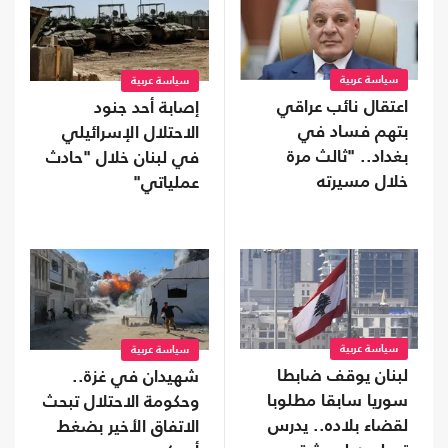
سياسة عربية
سياسة عربية
اعتقال نائب عراقي
إصابة أحد جنود
بتهم فساد في
الاحتلال الإسرائيلي
بغداد.. "ثالث مرة
في لبنان خلال "حادث
خلال مسيرته
عملياتي"
السياسية"
سياسة عربية
سياسة عربية
لبنان يوقف ضابطا
شهيدان في غزة..
سوريا سابقا مطلوبا
وحكومة الاحتلال تبحث
لقضاء بلاده.. يدرس
الاتفاق الأخير بضغط