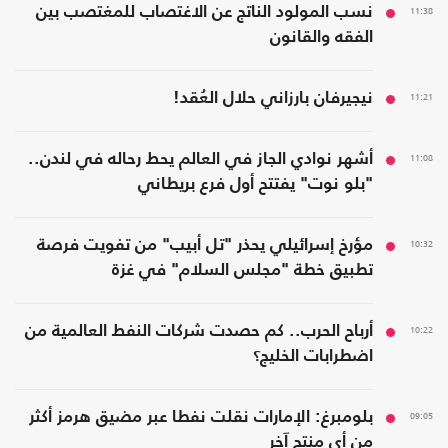
11:38
نسب المولود الناتج عن الاغتصاب للمغتصب بين
الفقه والقانون
11:21
نيجيرفان بارزاني حلال العُقد!
11:08
أشهر نوادي الجاز في العالم يحط رحاله في لندن..
"بلو نوت" يفتتح أول فرع بريطاني
10:32
مؤرخ إسرائيلي يحذر "تل أبيب" من تفويت فرصة
تطبيق خطة "مجلس السلام" في غزة
10:22
أرباح الحرب.. كم حصدت شركات النفط العالمية من
اضطرابات الخليج؟
09:05
بلومبرغ: الإمارات نقلت نفطا عبر مضيق هرمز أكثر
من أي منتج آخر