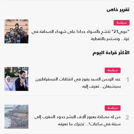
تقرير خاص
سياسة
"عربي21" تتشح بالسواد حدادا على شهداء الصحافة في
غزة.. وتستمر بالتغطية
الأكثر قراءة اليوم
سياسة
1
عبد الرحمن السيد يفوز في انتخابات الديمقراطيين
بميشيغان.. تعرف إليه
سياسة
2
من له مصلحة بعبور آلاف البشر حدود المغرب إلى
سبتة في ساعات؟.. نخبرك ما نعرفه