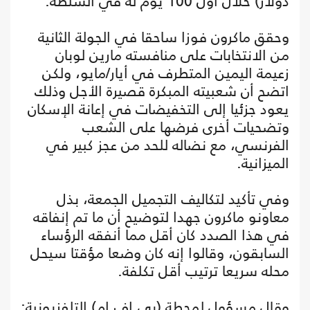
دولار) خلال أول 100 يوم له في السلطة.
وحقق ماكرون فوزا ساحقا في الجولة الثانية
من الانتخابات على منافسته مارين لوبان
زعيمة اليمين المتطرف في أيار/مايو، ولكن
اتضح أن شعبيته المبكرة قصيرة الأجل وذلك
يعود جزئيا إلى التخفيضات في إعانة الإسكان
وتضحيات أخرى فرضها على الشعب
الفرنسي، مع نضاله للحد من عجز كبير في
الميزانية.
وفي تأكيد لتكاليف التجميل الجمعة، بذل
معاونو ماكرون جهدا لتوضيح أن ما تم إنفاقه
في هذا الصدد كان أقل مما أنفقه الرؤساء
السابقون، وقالوا إنه كان وضعا مؤقتا سيحل
محله سريعا ترتيب أقل تكلفة.
وقال مسؤول لمحطة (بي.إف.إم) التلفزيونية: