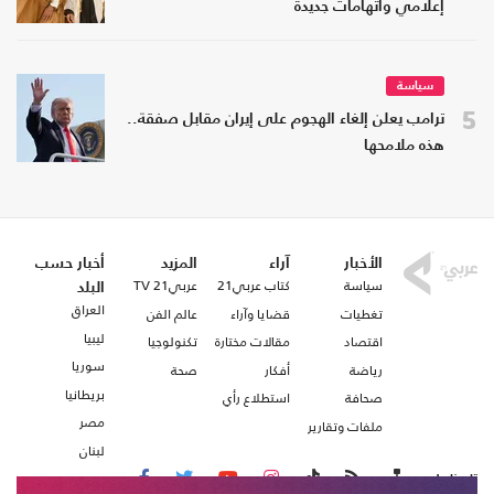
إعلامي واتهامات جديدة
سياسة
5
ترامب يعلن إلغاء الهجوم على إيران مقابل صفقة..
هذه ملامحها
الأخبار
آراء
المزيد
أخبار حسب
سياسة
كتاب عربي21
عربي21 TV
البلد
العراق
تغطيات
قضايا وآراء
عالم الفن
ليبيا
اقتصاد
مقالات مختارة
تكنولوجيا
سوريا
رياضة
أفكار
صحة
بريطانيا
صحافة
استطلاع رأي
مصر
ملفات وتقارير
لبنان
تابعنا على