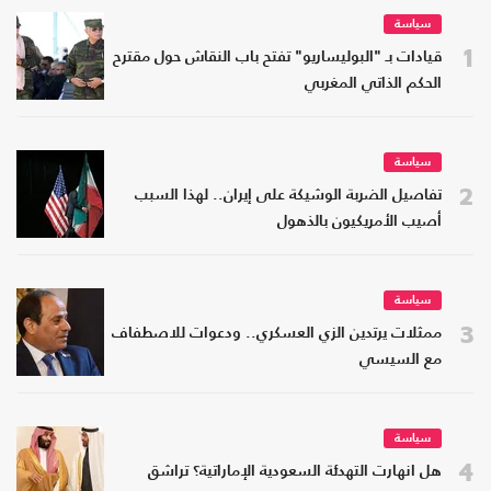
سياسة
1
قيادات بـ "البوليساريو" تفتح باب النقاش حول مقترح
الحكم الذاتي المغربي
سياسة
2
تفاصيل الضربة الوشيكة على إيران.. لهذا السبب
أصيب الأمريكيون بالذهول
سياسة
3
ممثلات يرتدين الزي العسكري.. ودعوات للاصطفاف
مع السيسي
سياسة
4
هل انهارت التهدئة السعودية الإماراتية؟ تراشق