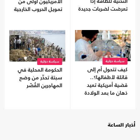
التحتية للطاقة إذا
الأمريكيون أولى من
تعرضت لضربات جديدة
تمويل الحروب الخارجية
سياسة دولية
سياسة دولية
كيف تتحول أم إلى
الحكومة المحلية في
قاتلة لأطفالها؟..
سبتة تحذّر من وضع
قضية أمريكية تعيد
المهاجرين القُصّر
ذهان ما بعد الولادة
إلى الواجهة
أخبار الساعة