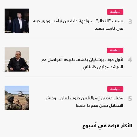
سياسة
3
بسبب "الذخائر".. مواجهة حادة بين ترامب ووزير حربه
في كامب ديفيد
سياسة
4
لأول مرة.. بزشكيان يكشف طبيعة التواصل مع
المرشد مجتبى خامنئي
سياسة
5
مقتل جنديين إسرائيليين جنوب لبنان.. وجيش
الاحتلال يشن هجوما مكثفا
الأكثر قراءة في أسبوع