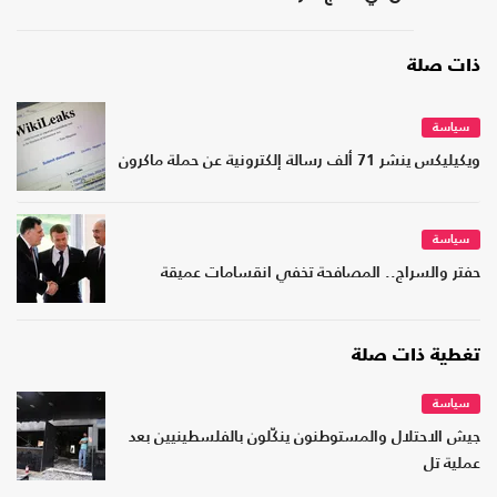
ذات صلة
سياسة
ويكيليكس ينشر 71 ألف رسالة إلكترونية عن حملة ماكرون
سياسة
حفتر والسراج.. المصافحة تخفي انقسامات عميقة
تغطية ذات صلة
سياسة
جيش الاحتلال والمستوطنون ينكّلون بالفلسطينيين بعد
عملية تل