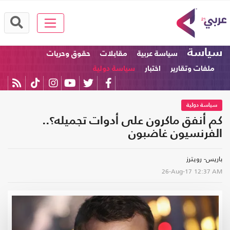
سياسة
سياسة عربية
مقابلات
حقوق وحريات
ملفات وتقارير
اختبار
سياسة دولية
سياسة دولية
كم أنفق ماكرون على أدوات تجميله؟..
الفرنسيون غاضبون
باريس- رويترز
26-Aug-17
12:37 AM