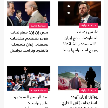
سياسة دولية
سياسة دولية
فانس يصف
سي إن إن: مفاوضات
المفاوضات مع إيران
هرمز تصطدم بخلافات
بـ"المعقدة والشائكة"
عميقة.. إيران تتمسك
ويرجح استغراقها وقتا
بالنفوذ وترامب يواصل
التهديد
سياسة دولية
سياسة دولية
رويترز: إيران تهدد
عبد الرحمن السيد يرد
باستهداف بُنى الخليج
على ترامب: