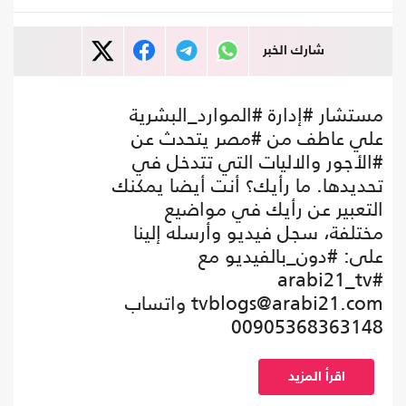
شارك الخبر
مستشار #إدارة #الموارد_البشرية
علي عاطف من #مصر يتحدث عن
#الأجور والاليات التي تتدخل في
تحديدها. ما رأيك؟ أنت أيضا يمكنك
التعبير عن رأيك في مواضيع
مختلفة، سجل فيديو وأرسله إلينا
على: #دون_بالفيديو مع
#arabi21_tv
tvblogs@arabi21.com
واتساب
00905368363148
اقرأ المزيد