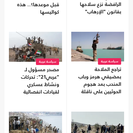
الرافضة نزع سلاحها
قبل موعدها؟.. هذه
بقانون "الإرهاب"
كواليسها
سياسة عربية
سياسة عربية
تراجع الملاحة
مصدر مسؤول لـ
بمضيقي هرمز وباب
"عربي21": تحركات
المندب بعد هجوم
ونشاط عسكري
الحوثيين على ناقلة
لقيادات انفصالية
سعودية
موالية للإمارات في
محافظة نفطية