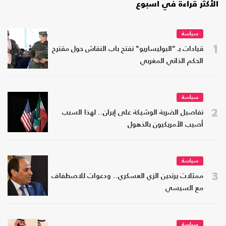
الأكثر قراءة في أسبوع
سياسة
1
قيادات بـ "البوليساريو" تفتح باب النقاش حول مقترح
الحكم الذاتي المغربي
سياسة
2
تفاصيل الضربة الوشيكة على إيران.. لهذا السبب
أصيب الأمريكيون بالذهول
سياسة
3
ممثلات يرتدين الزي العسكري.. ودعوات للاصطفاف
مع السيسي
سياسة