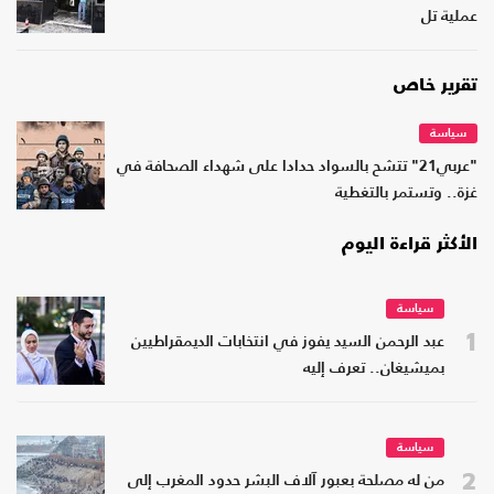
عملية تل
تقرير خاص
سياسة
"عربي21" تتشح بالسواد حدادا على شهداء الصحافة في
غزة.. وتستمر بالتغطية
الأكثر قراءة اليوم
سياسة
1
عبد الرحمن السيد يفوز في انتخابات الديمقراطيين
بميشيغان.. تعرف إليه
سياسة
2
من له مصلحة بعبور آلاف البشر حدود المغرب إلى