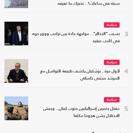
سبتة في ساعات؟.. نخبرك ما نعرفه
سياسة
3
بسبب "الذخائر".. مواجهة حادة بين ترامب ووزير حربه
في كامب ديفيد
سياسة
4
لأول مرة.. بزشكيان يكشف طبيعة التواصل مع
المرشد مجتبى خامنئي
سياسة
5
مقتل جنديين إسرائيليين جنوب لبنان.. وجيش
الاحتلال يشن هجوما مكثفا