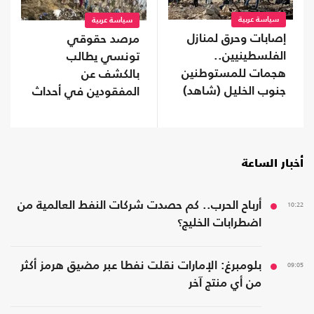
سياسة عربية
سياسة عربية
إصابات وحرق لمنازل
مرصد حقوقي
الفلسطينيين..
تونسي يطالب
هجمات للمستوطنين
بالكشف عن
جنوب الخليل (شاهد)
المفقودين في أحداث
"سبتة"
أخبار الساعة
10:22
أرباح الحرب.. كم حصدت شركات النفط العالمية من
اضطرابات الخليج؟
09:05
بلومبرغ: الإمارات نقلت نفطا عبر مضيق هرمز أكثر
من أي منتج آخر