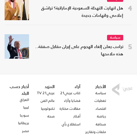
4
هل انهارت التهدئة السعودية الإماراتية؟ تراشق
إعلامي واتهامات جديدة
سياسة
5
ترامب يعلن إلغاء الهجوم على إيران مقابل صفقة..
هذه ملامحها
الأخبار
آراء
المزيد
أخبار حسب
سياسة
كتاب عربي21
عربي21 TV
البلد
العراق
تغطيات
قضايا وآراء
عالم الفن
ليبيا
اقتصاد
مقالات مختارة
تكنولوجيا
سوريا
رياضة
أفكار
صحة
بريطانيا
صحافة
استطلاع رأي
مصر
ملفات وتقارير