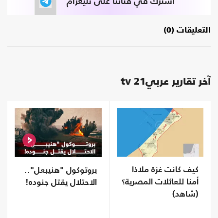
اشترك في قناتنا على تليغرام
التعليقات (0)
آخر تقارير عربي21 tv
كيف كانت غزة ملاذا
بروتوكول "هنيبعل"..
أمنا للعائلات المصرية؟
الاحتلال يقتل جنوده!
(شاهد)