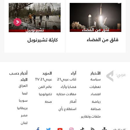
قلق من الفضاء
كارثة تشيرنوبل
الأخبار
آراء
المزيد
أخبار حسب
سياسة
كتاب عربي21
عربي21 TV
البلد
العراق
تغطيات
قضايا وآراء
عالم الفن
ليبيا
اقتصاد
مقالات مختارة
تكنولوجيا
سوريا
رياضة
أفكار
صحة
بريطانيا
صحافة
استطلاع رأي
مصر
ملفات وتقارير
لبنان