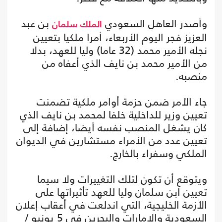
وأصدر العاهل السعودي
بن عبد
الملك سلمان
العزيز فجر اليوم الأربعاء، أمرا ملكيا بتعيين
نجله الأمير محمد (32 عاما) وليا للعهد، بدلا
من الأمير محمد بن نايف الذي أعفاه من
منصبه.
جاء الأمر ضمن حزمة أوامر ملكية تضمنت
تعيين وزير للداخلية خلفا لمحمد بن نايف الذي
كان يشغل المنصب نفسه أيضا، إضافة إلى
تعيين عدد من الأمراء مستشارين في الديوان
الملكي وسفراء بالخارج.
ويتوقع أن تكون لتلك التغييرات ولا سيما
تعيين ابن سلمان وليا للعهد تأثيراتها على
الأزمة الخليجية، التي اندلعت في أعقاب إعلان
السعودية والإمارات والبحرين في 5 يونيو /