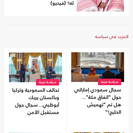
له؟ (فيديو)
المزيد في سياسة
سياسة عربية
سياسة عربية
سجال سعودي إماراتي
تحالف السعودية وتركيا
حول "اتفاق مكة"..
وباكستان يربك
هل تم "تهميش
أبوظبي.. سجال حول
الخليج؟"
مستقبل الأمن
الخليجي