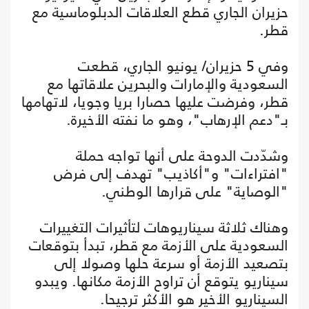
حزيران الجاري قطع العلاقات الدبلوماسية مع
قطر.
وفي 5 حزيران/ يونيو الجاري، قطعت
السعودية والإمارات والبحرين علاقاتها مع
قطر، وفرضت عليها حصارا بريا وجويا، لاتهامها
بـ"دعم الإرهاب"، وهو ما نفته الأخيرة.
وشدّدت الدوحة على أنها تواجه حملة
"افتراءات" و"أكاذيب" تهدف إلى فرض
"الوصاية" على قرارها الوطني.
وهناك ثلاثة سيناريوهات لتأثيرات التغييرات
السعودية على الأزمة مع قطر، تبدأ بتوقعات
بتصعيد الأزمة أو سرعة حلها وصولا إلى
سيناريو يتوقع أن تراوح الأزمة مكانها. ويبدو
السيناريو الأخير هو الأكثر ترجيحا.