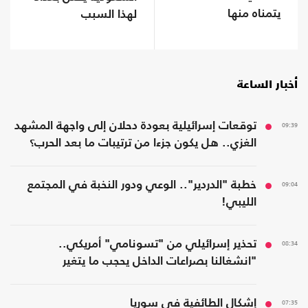
يتمناه منها
لهذا السبب
أخبار الساعة
09:39
توقعات إسرائيلية بعودة دحلان إلى واجهة المشهد
الغزي.. هل يكون جزءا من ترتيبات ما بعد الحرب؟
09:04
خطبة "الدردير".. الوعي ودور النخبة في المجتمع
الليبي!
08:34
تحذير إسرائيلي من "تسونامي" أمريكي..
"انشغالنا بصراعات الداخل يحجب ما يتغير
بواشنطن"
07:35
إشكال الطائفية في سوريا