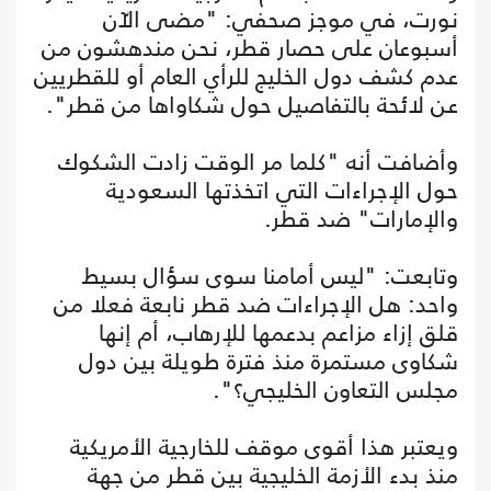
نورت، في موجز صحفي: "مضى الآن
أسبوعان على حصار قطر، نحن مندهشون من
عدم كشف دول الخليج للرأي العام أو للقطريين
عن لائحة بالتفاصيل حول شكاواها من قطر".
وأضافت أنه "كلما مر الوقت زادت الشكوك
حول الإجراءات التي اتخذتها السعودية
والإمارات" ضد قطر.
وتابعت: "ليس أمامنا سوى سؤال بسيط
واحد: هل الإجراءات ضد قطر نابعة فعلا من
قلق إزاء مزاعم بدعمها للإرهاب، أم إنها
شكاوى مستمرة منذ فترة طويلة بين دول
مجلس التعاون الخليجي؟".
ويعتبر هذا أقوى موقف للخارجية الأمريكية
منذ بدء الأزمة الخليجية بين قطر من جهة