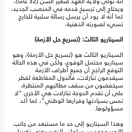
أنه تولى ولاية العهد صغير السن (32 عاما)،
ويحتاج إلى ترسيخ قدمه في المنصب الجديد،
كما أنه لا يود أن يرسل رسالة سلبية للخارج
تسيء لصورته الذهنية.
السيناريو الثالث: (تسريع حل الأزمة)
السيناريو الثالث هو (تسريع حل الأزمة)، وهو
سيناريو محتمل الوقوع، ولكن في هذه الحالة
التوقع الراجح أن جميع أطراف الأزمة
سيقدمون تنازلات، فالدول المقاطعة لقطر
سيخفضون من سقف مطالبهم المنتظرة،
على أن تقدم الدوحة تنازلات هي الأخرى "لا
تمس بسيادتها وقرارها الوطني"، كما أكد
مسؤولوها.
وهذا السيناريو إلى حد ما مستبعد من جانب
الأمير محمد بن سلمان، لأنه سيعني تغييرا