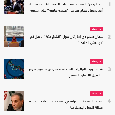
1
عبد الرحمن السيد ينتقد غياب الديمقراطية بمصر: لا
أريد تمويل نظام يفرض "قبضة خانقة" على شعبه
سياسة
2
سجال سعودي إماراتي حول "اتفاق مكة".. هل تم
"تهميش الخليج؟"
سياسة
3
هذه شروط الولايات المتحدة بخصوص مضيق هرمز..
تفاصيل الاتفاق المقترح
سياسة
4
بعد اتفاقية مكة.. عراقجي يشيد بجيش بلاده ويوجه
رسالة للدول الإسلامية