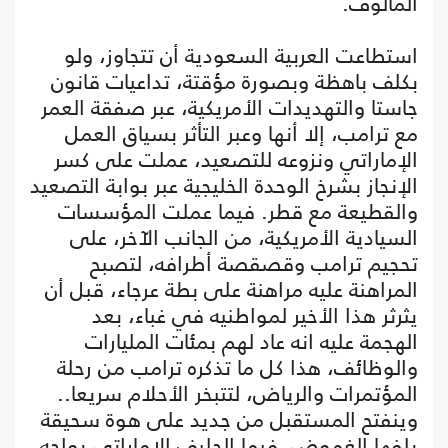
المألوف.
استطاعت العربية السعودية أن تتجاوز، ولو
بكلف باهظة وبصورة مؤقتة، تداعيات قانون
جاستا والتهديدات الأمريكية، عبر صفقة العمر
مع ترامب، إلا أنها وعبر التأثر بسياق العمل
الإماراتي ونزوعه للتصعيد، عملت على كسر
الإنجاز بشرخ الوحدة الخليجية عبر بوابة التصعيد
والقطيعة مع قطر. فيما عملت المؤسسات
السيادية الأمريكية، من الجانب الآخر، على
تحجيم ترامب وقصقصة أطرافه، لتصبح
المراهنة عليه مراهنة على بطة عرجاء، قبل أن
يثرثر هذا الأخير لمواطنيه في غباء، بعد
الهجمة عليه انه عاد لهم بمئات المليارات
والوظائف، هذا كل ما تذكره ترامب من رحلة
المؤتمرات والرياض، لتتبخر الأحلام سريعا..
وينفتح المستقبل من جديد على هوة سحيقة
يلفها الغموض. فيما الحليف الإماراتي يواجه