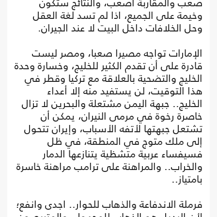
صعب والمقاربة اصعب، والنتائج ستكون
وخيمة على الجميع، اذا لم تسد لغة العقل
وحل الخلافات داخل البيت لا عند الجيران.
الإمارات تواجه مصيرا صعبا، ومصر ليست
قادرة على أن تقدم الكثير للخليج، وخسارة وحدة
الخليج والتضحية بالعلاقة مع تركيا وقطر في
هذا التوقيت، لن يستفيد منه إلا أعداء
الخليج.. جبهة اليمن مشتعلة والبحرين لا تزال
خاصرة رخوة في مرمى النيران، يمكن أن
تشتعل جبهتها لأتفه الأسباب، وإيران تتحول
إلى ملك متوج في المنطقة، في ظل
فسيفساء عربية متشظية يتنازعها الدمار
والخراب.. والمراهنة على ترامب مراهنة خاسرة
بامتياز..
فرملة الاندفاعة والذهاب للحوار.. اجدى وانفع؛
لأن البديل هو الذهاب للمجهول، والمتربصون