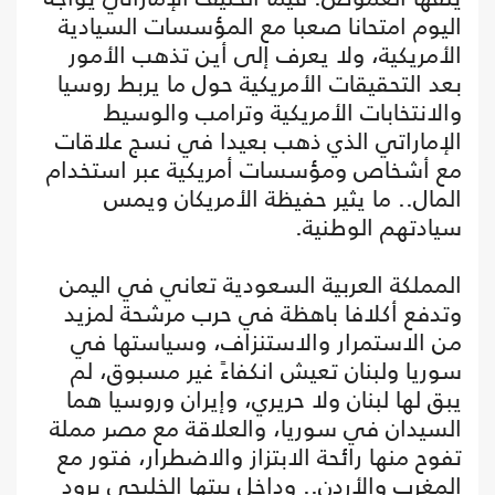
اليوم امتحانا صعبا مع المؤسسات السيادية
الأمريكية، ولا يعرف إلى أين تذهب الأمور
بعد التحقيقات الأمريكية حول ما يربط روسيا
والانتخابات الأمريكية وترامب والوسيط
الإماراتي الذي ذهب بعيدا في نسج علاقات
مع أشخاص ومؤسسات أمريكية عبر استخدام
المال.. ما يثير حفيظة الأمريكان ويمس
سيادتهم الوطنية.
المملكة العربية السعودية تعاني في اليمن
وتدفع أكلافا باهظة في حرب مرشحة لمزيد
من الاستمرار والاستنزاف، وسياستها في
سوريا ولبنان تعيش انكفاءً غير مسبوق، لم
يبق لها لبنان ولا حريري، وإيران وروسيا هما
السيدان في سوريا، والعلاقة مع مصر مملة
تفوح منها رائحة الابتزاز والاضطرار، فتور مع
المغرب والأردن.. وداخل بيتها الخليجي برود