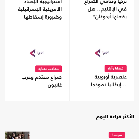
تركيا وتنامي الصراع
استراتيجية الإفناء
في الإقليم.. هل
الأمريكية الإسرائيلية
يفعلها أردوغان؟
وضرورة إسقاطها
قضايا وآراء
مقالات مختارة
عنصرية أوروبية
صراع محتدم وعرب
...إيطاليا نموذجا
غائبون
الأكثر قراءة اليوم
سياسة