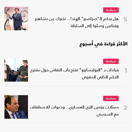
سياسة
5
هل يحكم الـ"صراصير" الهند؟.. نخبرك عن مشاهير
وفنانين وصلوا إلى السلطة
الأكثر قراءة في أسبوع
سياسة
1
قيادات بـ "البوليساريو" تفتح باب النقاش حول مقترح
الحكم الذاتي المغربي
سياسة
2
ممثلات يرتدين الزي العسكري.. ودعوات للاصطفاف
مع السيسي