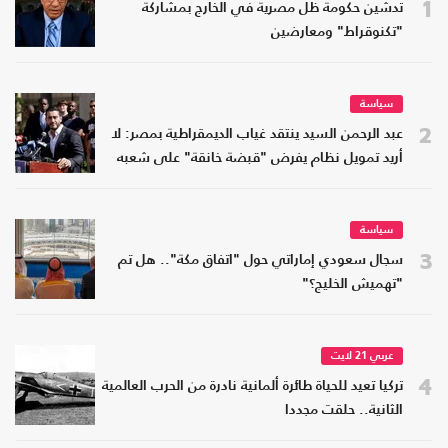
1
تدشين حكومة ظل مصرية في الخارج بمشاركة
"تكنوقراط" ومعارضين
سياسة
2
عبد الرحمن السيد ينتقد غياب الديمقراطية بمصر: لا
أريد تمويل نظام يفرض "قبضة خانقة" على شعبه
سياسة
3
سجال سعودي إماراتي حول "اتفاق مكة".. هل تم
"تهميش الخليج؟"
عربي 21 لايت
4
تركيا تعيد للحياة طائرة ألمانية نادرة من الحرب العالمية
الثانية.. حلقت مجددا