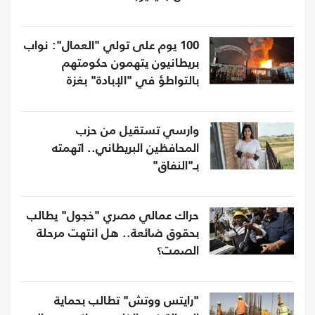
100 يوم على تولي "العمال": نواب
بريطانيون يتهمون حكومتهم
بالتواطؤ في "الإبادة" بغزة
وارسي تستقيل من حزب
المحافظين البريطاني.. اتهمته
بـ"النفاق"
حراك عمالي مصري "خجول" يطالب
بحقوق ضائعة.. هل انتهت مرحلة
الصمت؟
"رايتس ووتش" تطالب بحماية