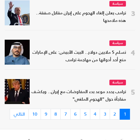
سياسة
3
ترامب يعلن إلغاء الهجوم على إيران مقابل صفقة..
هذه ملامحها
سياسة
4
تسلم 5 ملايين دولار.. البيت الأبيض: على الإمارات
منع أحد أدواتها من مهاجمة ترامب
سياسة
5
ترامب يحدد موعد بدء المفاوضات مع إيران.. ويكشف
مفاجأة حول "الهجوم الملغي"
1
2
3
4
5
6
7
8
9
10
التالي