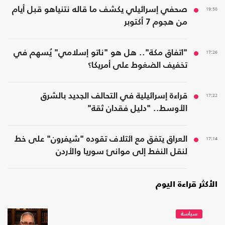
19:58
صحفي إسرائيلي يكشف ما قاله نتنياهو قبل أيام
من هجوم 7 أكتوبر
17:26
"اتفاق مكة".. هل هو "ناتو إسلامي" يُسهم في
تخفيف الضغوط على أمريكا؟
17:22
قراءة إسرائيلية في التحالف الجديد بالشرق
الأوسط.. "دليل فقدان ثقة"
17:14
العراق يتفق مع ائتلاف تقوده "شيفرون" على خط
لنقل النفط إلى موانئ سوريا والأردن
الأكثر قراءة اليوم
سياسة