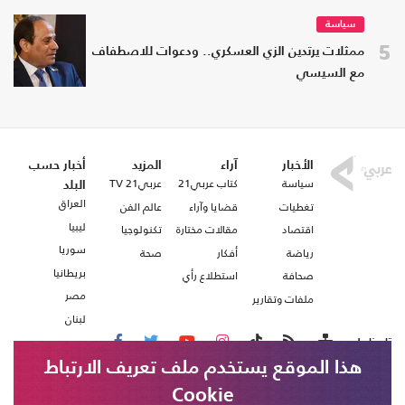
سياسة
5
ممثلات يرتدين الزي العسكري.. ودعوات للاصطفاف
مع السيسي
الأخبار
آراء
المزيد
أخبار حسب
سياسة
كتاب عربي21
عربي21 TV
البلد
العراق
تغطيات
قضايا وآراء
عالم الفن
ليبيا
اقتصاد
مقالات مختارة
تكنولوجيا
سوريا
رياضة
أفكار
صحة
بريطانيا
صحافة
استطلاع رأي
مصر
ملفات وتقارير
لبنان
تابعنا على
هذا الموقع يستخدم ملف تعريف الارتباط
Cookie
من نحن