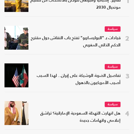
1
تقارير: إسبانيا والبرتغال تلوحان بالانسحاب من تنظيم
مونديال 2030
سياسة
2
قيادات بـ "البوليساريو" تفتح باب النقاش حول مقترح
الحكم الذاتي المغربي
سياسة
3
تفاصيل الضربة الوشيكة على إيران.. لهذا السبب
أصيب الأمريكيون بالذهول
سياسة
4
هل انهارت التهدئة السعودية الإماراتية؟ تراشق
إعلامي واتهامات جديدة