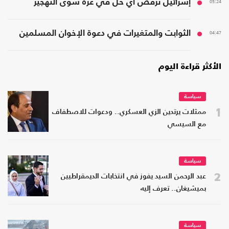
05:24
إسرائيل ترفض أي حل في غزّة سوى التهجير
04:47
الثوابت والمتغيرات في دعوة الإخوان المسلمين
الأكثر قراءة اليوم
سياسة
1
ممثلات يرتدين الزي العسكري.. ودعوات للاصطفاف
مع السيسي
سياسة
2
عبد الرحمن السيد يفوز في انتخابات الديمقراطيين
بميشيغان.. تعرف إليه
سياسة