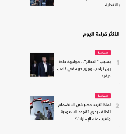
بالتغطية
الأكثر قراءة اليوم
سياسة
1
بسبب "الذخائر".. مواجهة حادة
بين ترامب ووزير حربه في كامب
ديفيد
سياسة
2
لماذا تتردد مصر في الانضمام
لتحالف بحري تقوده السعودية
وتغيب عنه الإمارات؟