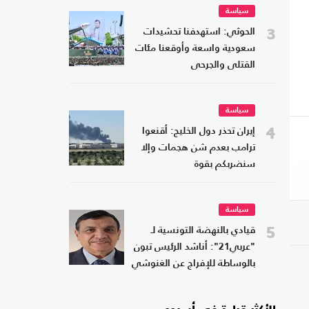
سياسة
3
الحوثي: استهدفنا تحشيدات
سعودية واسعة وأوقعنا مئات
القتلى والجرحى
سياسة
4
إيران تحذر دول الخليج: أقنعوا
ترامب بعدم شن هجمات وإلا
سنضربكم بقوة
سياسة
5
قيادي بالنهضة التونسية لـ
"عربي21": أناشد الرئيس تبون
بالوساطة للإفراج عن الغنوشي