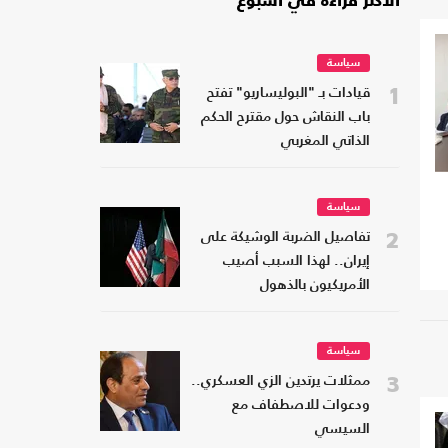
الأكثر قراءة في أسبوع
سياسة
1
قيادات بـ "البوليساريو" تفتح
باب النقاش حول مقترح الحكم
الذاتي المغربي
سياسة
2
تفاصيل الضربة الوشيكة على
إيران.. لهذا السبب أصيب
الأمريكيون بالذهول
سياسة
3
ممثلات يرتدين الزي العسكري..
ودعوات للاصطفاف مع
السيسي