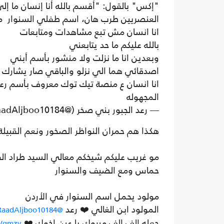
"إكس" بالقول: "أقسم بالله أنا إنسان ما إلي
العنصريين طرب هان، اسم طفلي السنوار ما ا
انا انسان مش تبع مشاهدات ومتابعات
بالله عليكم ما حد يتابعني
وبعدين انا ما نزلت ولا منشور بأسم أبني
اصدقائي هما الي نزلو والباقي صار يشارك و
انا انسان ع منصة تيك توك معروف بأسم رع
المجهوله
— رعد الجبور بني صخر (@RaadAljboo10184)
هكذا هم حمران النواظر الصخور ونعم القبيلة 
مو غريب عليكم شيخكم معالي السيد طراد ال
حماس ومع الضيف والسنوار
مولود يحمل اسم السنوار في الأردن
المولود ابن الغالي ❤️ رعد
@RaadAljboo10184
جعله الف الف مبروك يا عين اخوك ❤️
tVqmzy