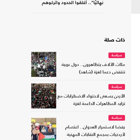
نهائيًا".. أغلقوا الحدود واتركوهم
لمصر
ذات صلة
سياسة
مئات الآلاف يتظاهرون.. دول عربية
تنتفض دعما لغزة (شاهد)
سياسة
الأردن يسعى لاحتواء الاضطرابات مع
تزايد المظاهرات الداعمة لغزة
سياسة
رفضا لاستمرار العدوان.. اعتصام
لأردنيات بمجمع النقابات المهنية