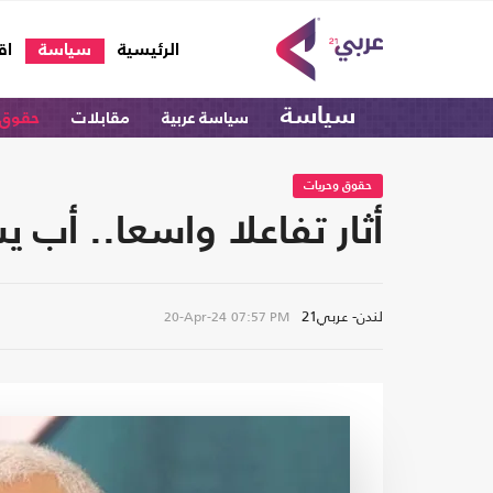
(current)
الرئيسية
سياسة
اق
سياسة
سياسة عربية
مقابلات
حقوق 
حقوق وحريات
أثار تفاعلا واسعا.. أب
لندن- عربي21
20-Apr-24
07:57 PM