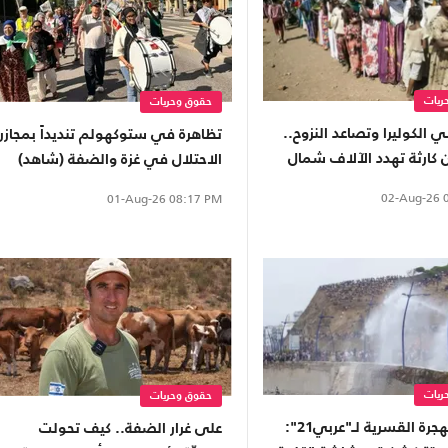
ريات
حقوق وحريات
الكوليرا وتصاعد النزوح..
تظاهرة في ستوكهولم تنديداً بمجازر
 كارثة تهدد الآلاف شمال
الاحتلال في غزة والضفة (شاهد)
02-Aug-26
0
01-Aug-26
08:17 PM
ريات
حقوق وحريات
خبيرة بالهجرة القسرية لـ"عربي21":
على غرار الضفة.. كيف تحولت