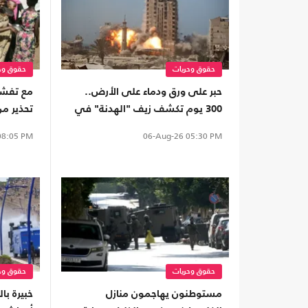
حقوق وحريات
حقوق وح
حبر على ورق ودماء على الأرض..
مع تفشي 
300 يوم تكشف زيف "الهدنة" في
تحذير من
غزة
كردفان
8:05 PM
06-Aug-26
05:30 PM
حقوق وحريات
حقوق وح
مستوطنون يهاجمون منازل