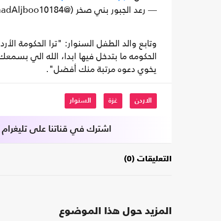
— رعد الجبور بني صخر (@RaadAljboo10184)
وتابع والد الطفل السنوار: "ترا الحكومة ا
الحكومه ما بتدخل فيها ابدا، الله الي بسمع
يخوي دعوه مرتبة منك أفضل".
الاردن
غزة
السنوار
اشترك في قناتنا على تليغرام
التعليقات (0)
المزيد حول هذا الموضوع