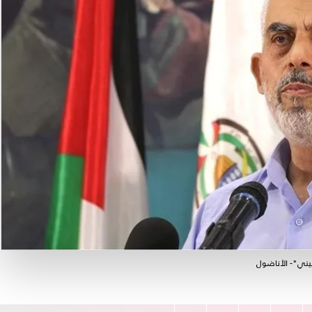
يني"- الأناضول