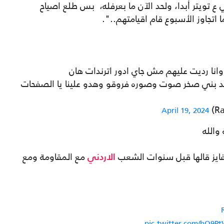
 ع تويتر أبدا، ولحد الآن ما بعرفله، بس طلع اصياح
تجاوز الأسبوع قام اقيامتهم..".
انا رديت عليهم مش جاي ادور اترندات هان
د بني صخر صوت وصوره فروقو وهدو علينا يا الصفحات
April 19, 2024
والله
فايز قالها قبل سنوات الشعب
مع المقاومة ومع
الاردني
pic.twitter.com/hQ9P