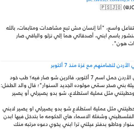
تفاعل واسع، "أنا إنسان مش تبع مشاهدات ومتابعات، بالله
 منشور باسم ابني، أصدقائي هما إلي نزلو والباقي صار
دات هون".
وفي ردّه على تغريدة، جاء فيها: "مطعم في الأردن حمل اسم 7 أكتوبر، فاكرين شو صار فيه؟ طب خود
بيلة بني صخر سمّى مولوده الجديد السنوار"؛ قال والد الطفل:
حطيتني مثل عملية استطلاع، شو بدو يصيرلي أو يصير
طيتني مثل عملية استطلاع شو بدو يصيرلي او يصير لابني
الفلسطيني وشغلة الاسماء هاي الحكومه ما بتدخل فيها ابدن
ار وحاطو بدفتر عيلتي ترا ابني يخوي دعوه مرتبه منك