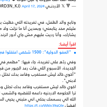
— 🔻 𝕏 الأردنــي 🇵🇸🇯🇴 (@JORD3N_KJ)
April 17, 2024
وتابع والد الطفل، في تغريدته التي حظيت ب
عليكم محد يتابعني؛ وبعدين أنا ما نزلت ولا
يشارك، وأنا رديت عليهم مش جاي أدور اترن
اقرأ أيضا:
"العفو الدولية": 1500 شخص اعتقلوا في الأردن لتضامنهم مع غزة منذ 7 أكتوبر
الجديدة، الأسبوع اللي فات رعد الجبور من ق
"أخوي خالد ليش مستغرب وقاعد بدك تحلل و
لابني".
اخوي خالد ليش مستغرب وقاعد بدك تحلل وح
ترا الحكومه الاردنيه داعمه للقضيه والشعب 
الله الي بسمعك بحكي اني متبني يحيى السنو
افضل
https://t.co/WkIv39qQle