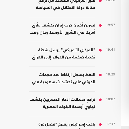
20:26
قلق إسرائيلي متصاعد من تراجع
مكانة دولة الاحتلال في السياسة
الأمريكية
19:57
فورين أفيرز: حرب إيران تكشف مأزق
أمريكا في الشرق الأوسط وحان وقت
الانسحاب
19:41
"المركزي الأمريكي" يرسل شحنة
نقدية ضخمة من الدولار إلى العراق
18:29
النفط يسجل ارتفاعا بعد هجمات
الحوثي على تحشدات سعودية في
اليمن
18:07
تراجع معدلات ادخار المصريين يكشف
تهاوي أرصدة البنوك المصرية
17:37
باحث إسرائيلي يقترح "فصل غزة