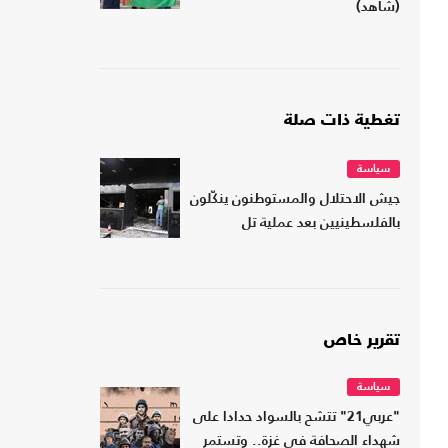
(شاهد)
تغطية ذات صلة
سياسة
جيش الاحتلال والمستوطنون ينكّلون
بالفلسطينيين بعد عملية تل
تقرير خاص
سياسة
"عربي21" تتشح بالسواد حدادا على
شهداء الصحافة في غزة.. وتستمر