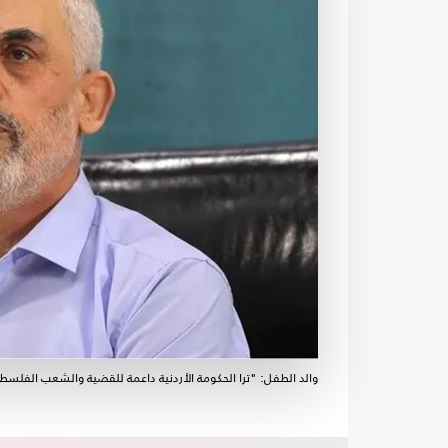
والد الطفل: "ترا الحكومة الأردنية داعمة للقضية والشعب الفلسط