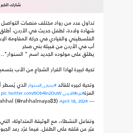
شارك الخبر
تداول عدد من رواد مختلف منصات التواصل ا
شهادة ولادة، لطفل حديث في الأردن، أطلق ع
الفلسطيني والقيادي في حركة المقاومة الإ
أب في الأردن من قبيلة بني صخر
يطلق على مولوده الجديد اسم " السنوار"..
تحية كبيرة لهاذا القرار الشجاع من الأب بتسم
وتحية كبيره للقائد
الذي يْسطر أ
#يحيى_السنوار
العزة
#غزة
#الاردن
pic.twitter.com/0Ob4ln2DuW
— Maya rahhal (@rahhalmaya83)
April 18, 2024
وتفاعل النشطاء، مع الوثيقة المتداولة، الت
عبّر عن قلقه على الطفل. فيما غرّد رعد الج