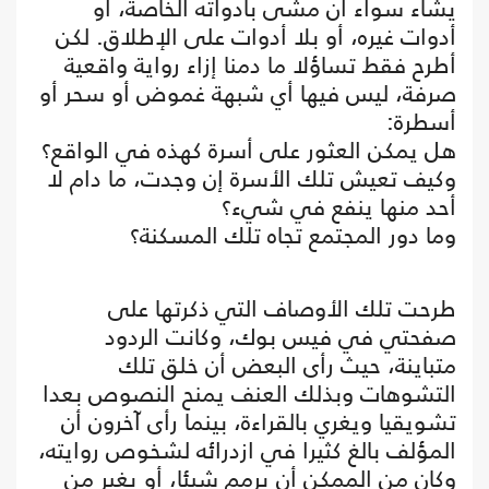
يشاء سواء أن مشى بأدواته الخاصة، أو
أدوات غيره، أو بلا أدوات على الإطلاق. لكن
أطرح فقط تساؤلا ما دمنا إزاء رواية واقعية
صرفة، ليس فيها أي شبهة غموض أو سحر أو
أسطرة:
هل يمكن العثور على أسرة كهذه في الواقع؟
وكيف تعيش تلك الأسرة إن وجدت، ما دام لا
أحد منها ينفع في شيء؟
وما دور المجتمع تجاه تلك المسكنة؟
طرحت تلك الأوصاف التي ذكرتها على
صفحتي في فيس بوك، وكانت الردود
متباينة، حيث رأى البعض أن خلق تلك
التشوهات وبذلك العنف يمنح النصوص بعدا
تشويقيا ويغري بالقراءة، بينما رأى آخرون أن
المؤلف بالغ كثيرا في ازدرائه لشخوص روايته،
وكان من الممكن أن يرمم شيئا، أو يغير من