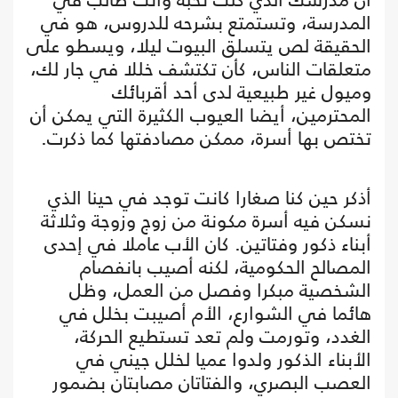
المدرسة، وتستمتع بشرحه للدروس، هو في
الحقيقة لص يتسلق البيوت ليلا، ويسطو على
متعلقات الناس، كأن تكتشف خللا في جار لك،
وميول غير طبيعية لدى أحد أقربائك
المحترمين، أيضا العيوب الكثيرة التي يمكن أن
تختص بها أسرة، ممكن مصادفتها كما ذكرت.
أذكر حين كنا صغارا كانت توجد في حينا الذي
نسكن فيه أسرة مكونة من زوج وزوجة وثلاثة
أبناء ذكور وفتاتين. كان الأب عاملا في إحدى
المصالح الحكومية، لكنه أصيب بانفصام
الشخصية مبكرا وفصل من العمل، وظل
هائما في الشوارع، الأم أصيبت بخلل في
الغدد، وتورمت ولم تعد تستطيع الحركة،
الأبناء الذكور ولدوا عميا لخلل جيني في
العصب البصري، والفتاتان مصابتان بضمور