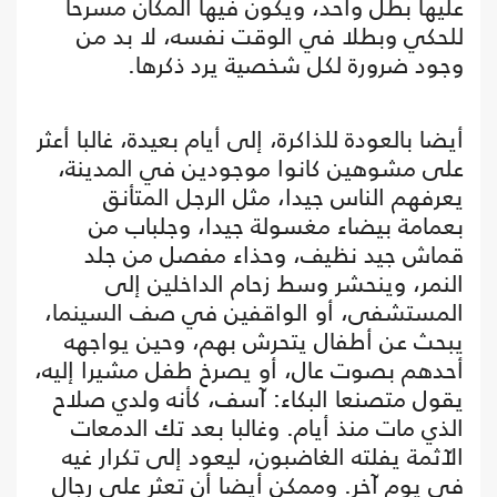
عليها بطل واحد، ويكون فيها المكان مسرحا
للحكي وبطلا في الوقت نفسه، لا بد من
وجود ضرورة لكل شخصية يرد ذكرها.
أيضا بالعودة للذاكرة، إلى أيام بعيدة، غالبا أعثر
على مشوهين كانوا موجودين في المدينة،
يعرفهم الناس جيدا، مثل الرجل المتأنق
بعمامة بيضاء مغسولة جيدا، وجلباب من
قماش جيد نظيف، وحذاء مفصل من جلد
النمر، وينحشر وسط زحام الداخلين إلى
المستشفى، أو الواقفين في صف السينما،
يبحث عن أطفال يتحرش بهم، وحين يواجهه
أحدهم بصوت عال، أو يصرخ طفل مشيرا إليه،
يقول متصنعا البكاء: آسف، كأنه ولدي صلاح
الذي مات منذ أيام. وغالبا بعد تك الدمعات
الآثمة يفلته الغاضبون، ليعود إلى تكرار غيه
في يوم آخر. وممكن أيضا أن تعثر على رجال