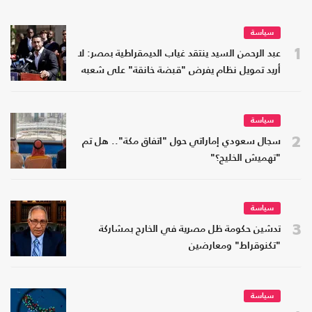
سياسة
1
عبد الرحمن السيد ينتقد غياب الديمقراطية بمصر: لا
أريد تمويل نظام يفرض "قبضة خانقة" على شعبه
سياسة
2
سجال سعودي إماراتي حول "اتفاق مكة".. هل تم
"تهميش الخليج؟"
سياسة
3
تدشين حكومة ظل مصرية في الخارج بمشاركة
"تكنوقراط" ومعارضين
سياسة