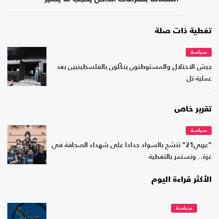
بواشنطن"
تغطية ذات صلة
سياسة
جيش الاحتلال والمستوطنون ينكّلون بالفلسطينيين بعد
عملية تل
تقرير خاص
سياسة
"عربي21" تتشح بالسواد حدادا على شهداء الصحافة في
غزة.. وتستمر بالتغطية
الأكثر قراءة اليوم
سياسة