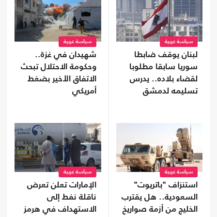
سياسة عربية
سياسة عربية
لبنان يوقف ضابطا
شهيدان في غزة..
سوريا سابقا مطلوبا
وحكومة الاحتلال تبحث
لقضاء بلاده.. يدرس
الاتفاق الأخير بضغط
تسليمه لدمشق
أمريكي
سياسة عربية
سياسة عربية
استنزاف "باتريوت"
الإمارات تعلن تعرض
السعودية.. هل يقترب
ناقلة نفط إلى
الخليج من أزمة صواريخ
الاستهداف في هرمز