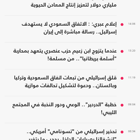
ملياري دولار لتعزيز إنتاج المعادن الحيوية
14:06
إعلام عبري: : الاتفاق السعودي لا يستهدف
إسرائيل.. رسالة مباشرة إلى إيران
13:20
عندما يتزوج ابن زعيم حزب عنصري يتعهد بمحاربة
"أسلمة بريطانيا".. من مسلمة!
11:19
قلق إسرائيلي من تبعات اتفاق السعودية وتركيا
وباكستان.. ودعوة لتشكيل تحالفات موازية
09:04
خطبة "الدردير".. الوعي ودور النخبة في المجتمع
الليبي!
08:34
تحذير إسرائيلي من "تسونامي" أمريكي..
"انشغالنا بصراعات الداخل يحجب ما يتغير