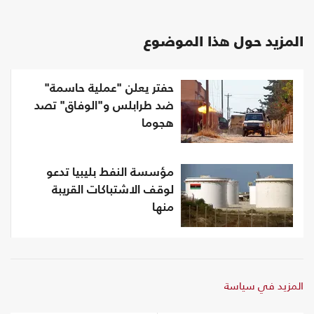
المزيد حول هذا الموضوع
حفتر يعلن "عملية حاسمة"
ضد طرابلس و"الوفاق" تصد
هجوما
مؤسسة النفط بليبيا تدعو
لوقف الاشتباكات القريبة
منها
المزيد في سياسة