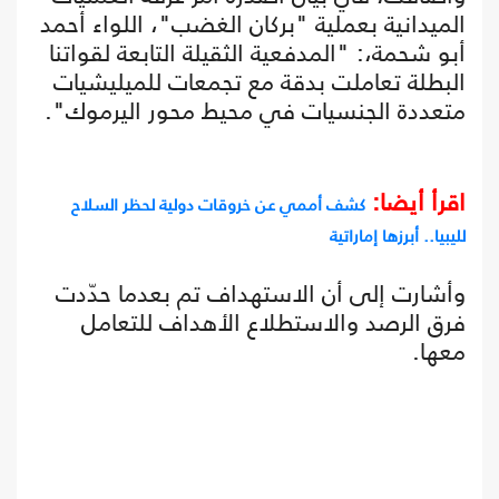
الميدانية بعملية "بركان الغضب"، اللواء أحمد
أبو شحمة،: "المدفعية الثقيلة التابعة لقواتنا
البطلة تعاملت بدقة مع تجمعات للميليشيات
متعددة الجنسيات في محيط محور اليرموك".
اقرأ أيضا:
كشف أممي عن خروقات دولية لحظر السلاح
لليبيا.. أبرزها إماراتية
وأشارت إلى أن الاستهداف تم بعدما حدّدت
فرق الرصد والاستطلاع الأهداف للتعامل
معها.