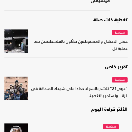
ميشيغان
تغطية ذات صلة
سياسة
جيش الاحتلال والمستوطنون ينكّلون بالفلسطينيين بعد
عملية تل
تقرير خاص
سياسة
"عربي21" تتشح بالسواد حدادا على شهداء الصحافة في
غزة.. وتستمر بالتغطية
الأكثر قراءة اليوم
سياسة