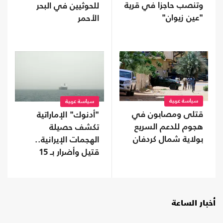
وتنصب حاجزا في قرية
للحوثيين في البحر
"عين زيوان"
الأحمر
سياسة عربية
سياسة عربية
قتلى ومصابون في
"أدنوك" الإماراتية
هجوم للدعم السريع
تكشف حصيلة
بولاية شمال كردفان
الهجمات الإيرانية..
قتيل وأضرار بـ 15
سفينة
أخبار الساعة