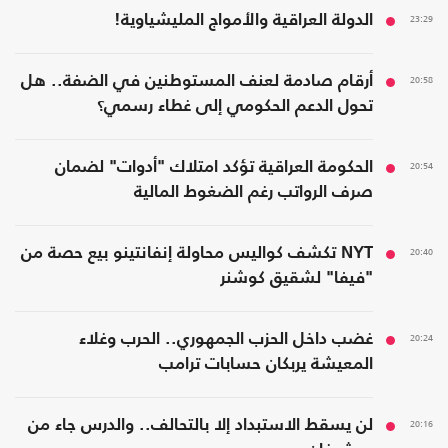
23:29
الدولة العراقية والأمواج المليشياوية!
20:58
أرقام صادمة لعنف المستوطنين في الضفة.. هل
تحول الدعم الحكومي إلى غطاء رسمي؟
20:54
الحكومة العراقية تؤكد امتلاك "أدوات" لضمان
صرف الرواتب رغم الضغوط المالية
20:40
NYT تكشف كواليس محاولة إنفانتينو بيع حصة من
"فيفا" لشقيق كوشنر
20:24
غضب داخل الحزب الجمهوري.. الحرب وغلاء
المعيشة يربكان حسابات ترامب
20:16
لن يسقط الاستبداد إلا بالتحالف.. والدرس جاء من