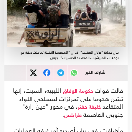
بيان عملية "بركان الغضب" أكد أن "المدفعية الثقيلة تعاملت بدقة مع
تجمعات للمليشيات المتعددة الجنسيات"- جيتي
شارك الخبر
قالت قوات
الليبية، السبت، إنها
حكومة الوفاق
تشن هجوما على تمركزات لمسلحي اللواء
المتقاعد
، في محور "عين زارة"
خليفة حفتر
جنوبي العاصمة
.
طرابلس
وأضافت، في بيان أصدره آمر غرفة العمليات