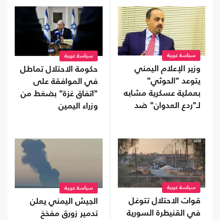
سياسة عربية
سياسة عربية
وزير الإعلام اليمني
حكومة الاحتلال تماطل
يتوعد "الحوثي"
في الموافقة على
بعملية عسكرية مشابه
"اتفاق غزة" بضغط من
لـ"ردع العدوان" ضد
وزراء اليمين
الأسد
سياسة عربية
سياسة عربية
قوات الاحتلال تتوغل
الجيش اليمني يعلن
في القنيطرة السورية
تدمير زورق مفخخ