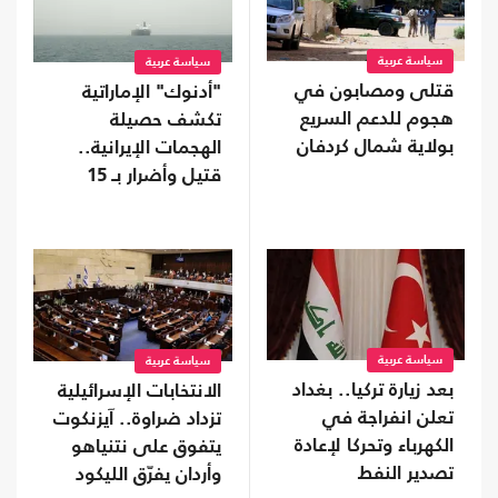
سياسة عربية
سياسة عربية
قتلى ومصابون في
"أدنوك" الإماراتية
هجوم للدعم السريع
تكشف حصيلة
بولاية شمال كردفان
الهجمات الإيرانية..
قتيل وأضرار بـ 15
سفينة
سياسة عربية
سياسة عربية
بعد زيارة تركيا.. بغداد
الانتخابات الإسرائيلية
تعلن انفراجة في
تزداد ضراوة.. آيزنكوت
الكهرباء وتحركا لإعادة
يتفوق على نتنياهو
تصدير النفط
وأردان يفرّق الليكود