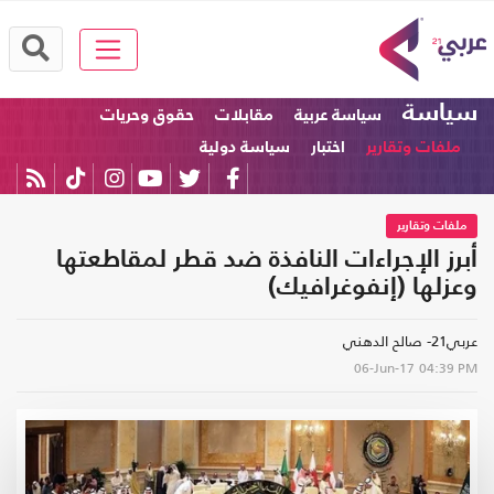
سياسة
سياسة عربية
مقابلات
حقوق وحريات
ملفات وتقارير
اختبار
سياسة دولية
ملفات وتقارير
أبرز الإجراءات النافذة ضد قطر لمقاطعتها
وعزلها (إنفوغرافيك)
عربي21- صالح الدهني
06-Jun-17
04:39 PM