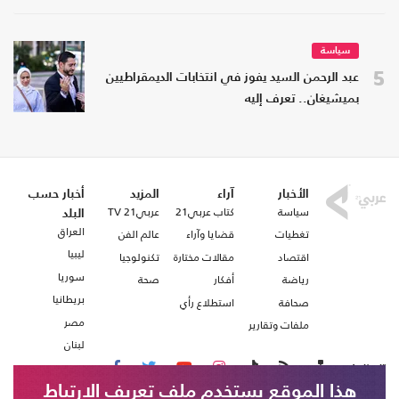
سياسة
5
عبد الرحمن السيد يفوز في انتخابات الديمقراطيين
بميشيغان.. تعرف إليه
الأخبار
آراء
المزيد
أخبار حسب
سياسة
كتاب عربي21
عربي21 TV
البلد
العراق
تغطيات
قضايا وآراء
عالم الفن
ليبيا
اقتصاد
مقالات مختارة
تكنولوجيا
سوريا
رياضة
أفكار
صحة
بريطانيا
صحافة
استطلاع رأي
مصر
ملفات وتقارير
لبنان
تابعنا على
هذا الموقع يستخدم ملف تعريف الارتباط