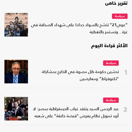
تقرير خاص
سياسة
"عربي21" تتشح بالسواد حدادا على شهداء الصحافة في
غزة.. وتستمر بالتغطية
الأكثر قراءة اليوم
سياسة
1
تدشين حكومة ظل مصرية في الخارج بمشاركة
"تكنوقراط" ومعارضين
سياسة
2
عبد الرحمن السيد ينتقد غياب الديمقراطية بمصر: لا
أريد تمويل نظام يفرض "قبضة خانقة" على شعبه