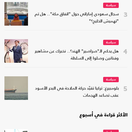
سياسة
3
سجال سعودي إماراتي حول "اتفاق مكة".. هل تم
"تهميش الخليج؟"
سياسة
4
هل يحكم الـ"صراصير" الهند؟.. نخبرك عن مشاهير
وفنانين وصلوا إلى السلطة
سياسة
5
بلومبيرغ: تركيا تقيّد حركة الملاحة في البحر الأسود
عقب تصاعد الهجمات
الأكثر قراءة في أسبوع