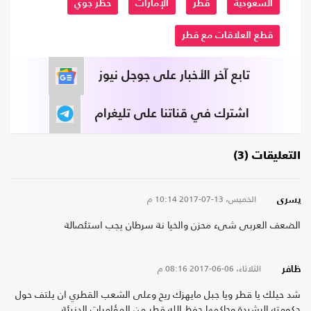
السعودية
قطر
الإمارات
حظر جوي
قطع العلاقات مع قطر
تابع آخر الأخبار على جوجل نيوز
اشترك في قناتنا على تليغرام
التعليقات (3)
الخميس، 13-07-2017
10:14 م
يسرى
الضعف العربى شىء محزن والخيا نة سرطان يجب استئصالة
الثلاثاء، 06-06-2017
08:16 م
ظافر
شد حيلك يا قطر ويا جبل مايهزك ريح وعلى الشعب القطري ان يلتف حول
حكومته الرشيدة وحاكمها حفظ الله قطر من المؤامرات الدنيئة