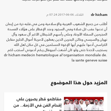
الثلاثاء، 06-06-2017
07:24 م
dr hicham
أطلب من جميع الشعوب العربية والإسلامية ومن في قلبه ذرة من إيمان
أن تدعوا عقب كل صلاة وفي السجود وعند الإفطار على هؤلاء الفسدة
المجرمين السفلة الأوغاد وعلى رأسهم الشيطان الأكبر آل سعود وآل
نهيان والسيسي وخائن البحرين الذين يعطون لأمريكا أموال الخليج مقابل
الكراسي أدعوا عليهم أيها الإخوة المسلمين في كل مكان لعل الله
يستجيب لأحدنا حتى ولو كان أشعت أغبروقال ربكم أدعوني أستجب لكم
.dr hicham medecin hematologue al'organisation mondiale de
la sante geneve suisse
المزيد حول هذا الموضوع
مقاطعو قطر يصرون على
إقحام الفن في الأزمة.. من