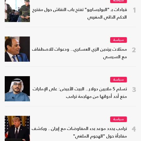
سياسة
1
قيادات بـ "البوليساريو" تفتح باب النقاش حول مقترح
الحكم الذاتي المغربي
سياسة
2
ممثلات يرتدين الزي العسكري.. ودعوات للاصطفاف
مع السيسي
سياسة
3
تسلم 5 ملايين دولار.. البيت الأبيض: على الإمارات
منع أحد أدواتها من مهاجمة ترامب
سياسة
4
ترامب يحدد موعد بدء المفاوضات مع إيران.. ويكشف
مفاجأة حول "الهجوم الملغي"