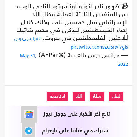
📹 ظهور نادر لكوزو أوكاموتو، الناجي الوحيد
بين المنفذين الثلاثة لعملية مطار اللد
الإسرائيلي قبل خمسين عاماً، وذلك خلال
إحياء الفلسطينيين للذكرى في مخيم شاتيلا
للاجئين الفلسطينيين في بيروت.
#فرانس_برس
pic.twitter.com/ZQSRvI7gls
— فرانس برس بالعربية (@AFPar)
May 31,
2022
لبنان
مطار
اللد
اوكاموتو
تابع آخر الأخبار على جوجل نيوز
اشترك في قناتنا على تليغرام