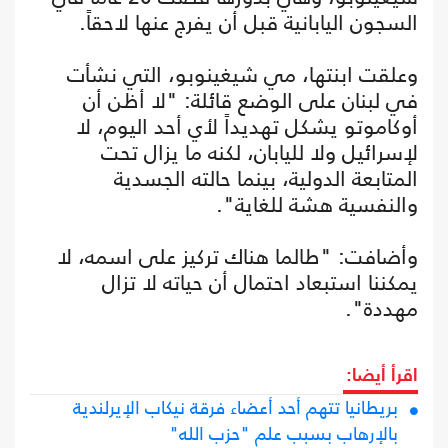
السجون اليابانية قبل أن يفرج عنها لاحقاً.
وعلقت ابنتها، مي شيغينوبو، التي نشأت
في لبنان على الوضع قائلة: "لا أظن أن
أوكاموتو يشكل تهديداً لأي أحد اليوم، لا
لإسرائيل ولا لليابان، لكنه ما يزال تحت
المتابعة الدولية، بينما حالته الجسدية
والنفسية هشة للغاية".
وأضافت: "طالما هناك تركيز على اسمه، لا
يمكننا استبعاد احتمال أن حياته لا تزال
مهددة".
اقرأ أيضا:
بريطانيا تتهم أحد أعضاء فرقة نيكاب الإيرلندية
بالإرهاب بسبب علم "حزب الله"