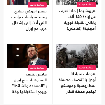
سياسة دولية
سياسة دولية
هيروشيما | ماذا تعرف
سفير أمريكي سابق
عن إبادة 140 ألف
ينتقد سياسات ترامب
ياباني بقنبلة نووية
التي أدت إلى إشعال
أمريكية؟ (تفاعلي)
حرب مع إيران
سياسة دولية
سياسة دولية
هجمات متبادلة..
فانس يصف
أوكرانيا تقصف مصفاة
المفاوضات مع إيران
نفط روسية وموسكو
بـ"المعقدة والشائكة"
تهاجم محطة قطار
ويرجح استغراقها وقتا