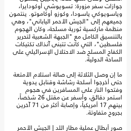
جوازات سفر مزورة: تسويوشي أوكودايرا،
وياسويوكي ياسودا، وكوزو أوكاموتو. ينتمون
جميعهم إلى "الجيش الأحمر الياباني"، وهي
منظمة ماركسية ثورية مسلحة، وكان الهجوم
بالتنسيق الكامل مع "الجبهة الشعبية لتحرير
فلسطين"، التي كانت تتبنى آنذاك تكتيكات
الكفاح المسلح ضد الاحتلال الإسرائيلي على
الساحة الدولية.
ما إن وصل الثلاثة إلى صالة استلام الأمتعة
حتى أخرجوا أسلحة رشاشة وقنابل يدوية
وفتحوا النار على المسافرين في هجوم
استمر دقائق، وأسفر عن مقتل 26 شخصاً،
بينهم 17 أمريكياً، وإصابة أكثر من 71 آخرين
بجروح متفاوتة.
صور أبطال عملية مطار اللد | الجيش الأحمر