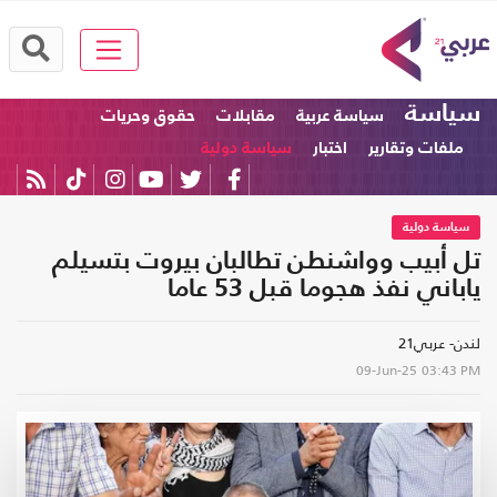
سياسة
سياسة عربية
مقابلات
حقوق وحريات
ملفات وتقارير
اختبار
سياسة دولية
سياسة دولية
تل أبيب وواشنطن تطالبان بيروت بتسيلم
ياباني نفذ هجوما قبل 53 عاما
لندن- عربي21
09-Jun-25
03:43 PM