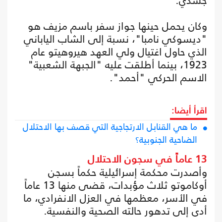
جسدي.
وكان يحمل حينها جواز سفر باسم مزيف هو
"ديسوكي نامبا"، نسبة إلى الشاب الياباني
الذي حاول اغتيال ولي العهد هيروهيتو عام
1923، بينما أطلقت عليه "الجبهة الشعبية"
الاسم الحركي "أحمد".
اقرأ أيضا:
ما هي القنابل الارتجاجية التي قصف بها الاحتلال
الضاحية الجنوبية؟
13 عاماً في سجون الاحتلال
وأصدرت محكمة إسرائيلية حكماً بسجن
أوكاموتو ثلاث مؤبدات، قضى منها 13 عاماً
في الأسر، معظمها في العزل الانفرادي، ما
أدى إلى تدهور حالته الصحية والنفسية.