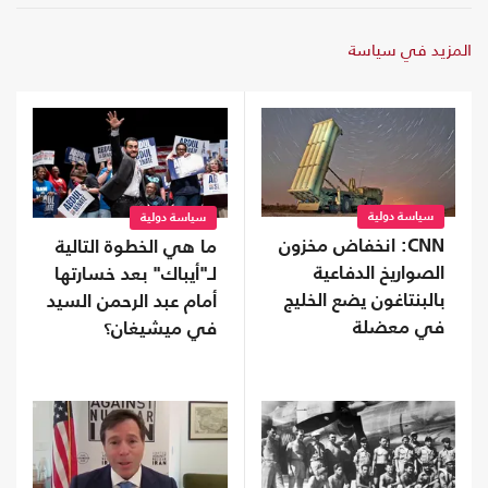
المزيد في سياسة
سياسة دولية
سياسة دولية
CNN: انخفاض مخزون
ما هي الخطوة التالية
الصواريخ الدفاعية
لـ"أيباك" بعد خسارتها
بالبنتاغون يضع الخليج
أمام عبد الرحمن السيد
في معضلة
في ميشيغان؟