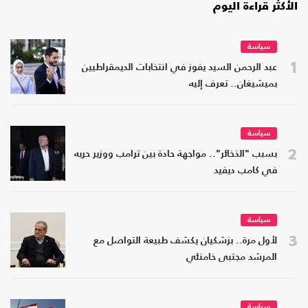
الأكثر قراءة اليوم
سياسة
1
عبد الرحمن السيد يفوز في انتخابات الديمقراطيين
بميشيغان.. تعرف إليه
سياسة
2
بسبب "الذخائر".. مواجهة حادة بين ترامب ووزير حربه
في كامب ديفيد
سياسة
3
لأول مرة.. بزشكيان يكشف طبيعة التواصل مع
المرشد مجتبى خامنئي
سياسة