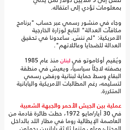
بمعلومات تؤدي إلى اعتقاله.
وجاء في منشور رسمي عبر حساب "برنامج
مكافآت العدالة" التابع لوزارة الخارجية
الأمريكية: "لم ننسَ. ساعدونا في تحقيق
العدالة للضحايا وعائلاتهم".
ويُقيم أوكاموتو في
منذ عام 1985
لبنان
بصفته لاجئاً سياسياً، ويعيش في منطقة
البقاع وسط حماية لبنانية ورفض رسمي
لتسليمه، رغم المطالبات الأمريكية واليابانية
المتكررة.
عملية بين الجيش الأحمر والجبهة الشعبية
في 30 أيار/مايو 1972، حطت طائرة قادمة من
العاصمة الإيطالية روما في مطار اللد بالداخل
المحتل٬ وعلى متنها ثلاثة يابانيين يحملون