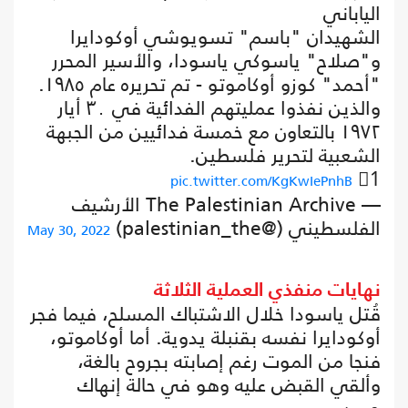
الياباني
الشهيدان "باسم" تسويوشي أوكودايرا
و"صلاح" ياسوكي ياسودا، والأسير المحرر
"أحمد" كوزو أوكاموتو - تم تحريره عام ١٩٨٥.
والذين نفذوا عمليتهم الفدائية في ٣٠ أيار
١٩٧٢ بالتعاون مع خمسة فدائيين من الجبهة
الشعبية لتحرير فلسطين.
1⃣
pic.twitter.com/KgKwIePnhB
— The Palestinian Archive الأرشيف
الفلسطيني (@palestinian_the)
May 30, 2022
نهايات منفذي العملية الثلاثة
قُتل ياسودا خلال الاشتباك المسلح، فيما فجر
أوكودايرا نفسه بقنبلة يدوية. أما أوكاموتو،
فنجا من الموت رغم إصابته بجروح بالغة،
وألقي القبض عليه وهو في حالة إنهاك