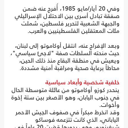
وفي 20 أيار/مايو 1985، أُفرج عنه ضمن
صفقة تبادل أسرى بين الاحتلال الإسرائيلي
والجبهة الشعبية لتحرير فلسطين، شملت
مئات المعتقلين الفلسطينيين والعرب.
وبعد الإفراج عنه، انتقل أوكاموتو إلى لبنان،
حيث منحته السلطات صفة "لاجئ سياسي"،
ويعيش في منطقة البقاع منذ ذلك الحين،
محاطاً برعاية صحية ومراقبة أمنية مشددة.
خلفية شخصية وأبعاد سياسية
ينحدر كوزو أوكاموتو من عائلة متوسطة الحال
في جنوب اليابان، وهو الأصغر بين ستة إخوة
وأخوات.
وقد انخرط مبكراً في صفوف الجيش الأحمر
الياباني، الذي كانت تتزعمه فوساكو
شيغينوبو، وهي بدورها قضت 20 عاماً في