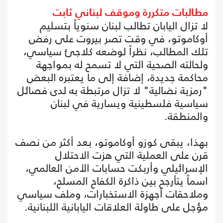
مطالبات متكررة وموقف لبناني ثابت
لا تزال اليابان تطالب لبنان سنوياً بتسليم
أوكاموتو، في وقت تصر بيروت على رفض
تلك المطالب، نظراً لوضعه كلاجئ سياسي،
ولحالته الصحية التي لا تسمح له بمواجهة
محاكمة جديدة، إضافة إلى ما يعتبره البعض
"رمزية نضالية" لا تزال مرتبطة به لدى فصائل
سياسية فلسطينية ويسارية في لبنان
والمنطقة.
بهذا، يبقى كوزو أوكاموتو، بعد أكثر من نصف
قرن على العملية التي هزت الاحتلال
الإسرائيلي وأربكت حسابات الأمن العالمي،
اسماً يتأرجح بين ذاكرة الكفاح المسلح،
وملاحقات أجهزة الاستخبارات، وملف سياسي
مؤجل على طاولة العلاقات اليابانية اللبنانية.