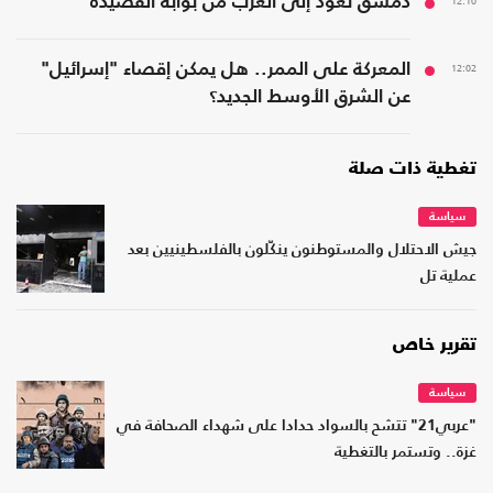
12:10
دمشق تعود إلى العرب من بوابة القصيدة
12:02
المعركة على الممر.. هل يمكن إقصاء "إسرائيل"
عن الشرق الأوسط الجديد؟
تغطية ذات صلة
سياسة
جيش الاحتلال والمستوطنون ينكّلون بالفلسطينيين بعد
عملية تل
تقرير خاص
سياسة
"عربي21" تتشح بالسواد حدادا على شهداء الصحافة في
غزة.. وتستمر بالتغطية