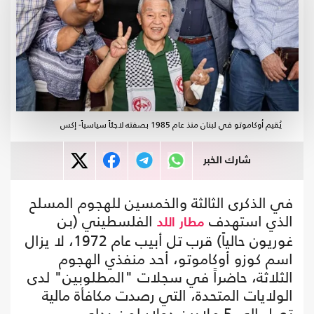
يُقيم أوكاموتو في لبنان منذ عام 1985 بصفته لاجئاً سياسياً- إكس
شارك الخبر
في الذكرى الثالثة والخمسين للهجوم المسلح
الذي استهدف
الفلسطيني (بن
مطار
اللد
غوريون حالياً) قرب تل أبيب عام 1972، لا يزال
اسم كوزو أوكاموتو، أحد منفذي الهجوم
الثلاثة، حاضراً في سجلات "المطلوبين" لدى
الولايات المتحدة، التي رصدت مكافأة مالية
تصل إلى 5 ملايين دولار لمن يدلي