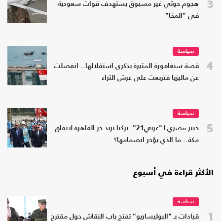
3
هجوم حوثي غير مسبوق يستهدف قوات سعودية
في "المخا"
سياسة
4
قصة سنغافورة المثيرة بذكرى استقلالها.. انفصلت
عن ماليزيا فتربعت على عرش الثراء
سياسة
5
خبير مصري لـ"عربي21": تركيا تريد جر القاهرة لاتفاق
مكة.. ما الذي يؤخر انضمامها؟
الأكثر قراءة في أسبوع
سياسة
1
قيادات بـ "البوليساريو" تفتح باب النقاش حول مقترح