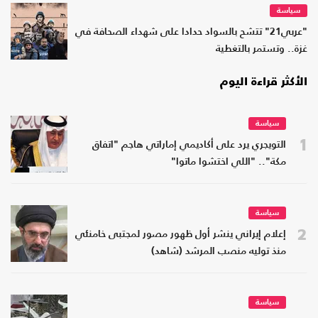
سياسة
"عربي21" تتشح بالسواد حدادا على شهداء الصحافة في
غزة.. وتستمر بالتغطية
الأكثر قراءة اليوم
سياسة
1
التويجري يرد على أكاديمي إماراتي هاجم "اتفاق
مكة".. "اللي اختشوا ماتوا"
سياسة
2
إعلام إيراني ينشر أول ظهور مصور لمجتبى خامنئي
منذ توليه منصب المرشد (شاهد)
سياسة