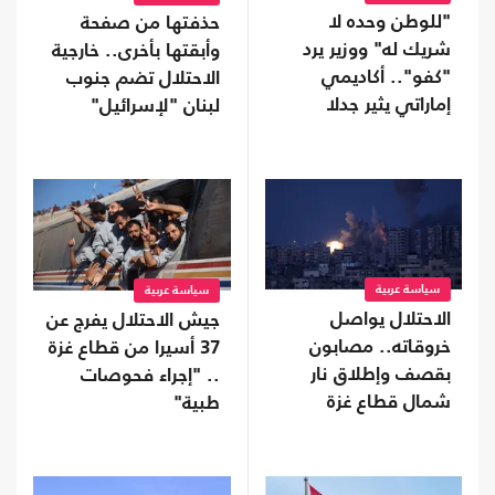
"للوطن وحده لا
حذفتها من صفحة
شريك له" ووزير يرد
وأبقتها بأخرى.. خارجية
"كفو".. أكاديمي
الاحتلال تضم جنوب
إماراتي يثير جدلا
لبنان "لإسرائيل"
بمنشور عن الولاء
سياسة عربية
سياسة عربية
الاحتلال يواصل
جيش الاحتلال يفرج عن
خروقاته.. مصابون
37 أسيرا من قطاع غزة
بقصف وإطلاق نار
.. "إجراء فحوصات
شمال قطاع غزة
طبية"
وجنوبه