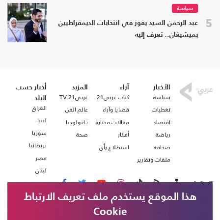
سياسة
5
عبد الرحمن السيد يفوز في انتخابات الديمقراطيين
بميشيغان.. تعرف إليه
الأخبار
آراء
المزيد
أخبار حسب
سياسة
كتاب عربي21
عربي21 TV
البلد
العراق
تغطيات
قضايا وآراء
عالم الفن
ليبيا
اقتصاد
مقالات مختارة
تكنولوجيا
سوريا
رياضة
أفكار
صحة
بريطانيا
صحافة
استطلاع رأي
مصر
ملفات وتقارير
لبنان
تابعنا على
هذا الموقع يستخدم ملف تعريف الارتباط
Cookie
من نحن