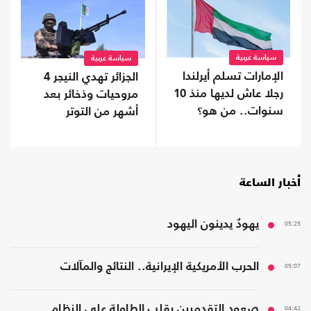
سياسة عربية
سياسة عربية
الإمارات تسلم أيرلندا
الجزائر تهدي النيجر 4
رجلا عاش لديها منذ 10
مروحيات وذخائر بعد
سنوات.. من هو؟
أشهر من التوتر
أخبار الساعة
05:25
يهودٌ يدينون اليهود
05:07
الحرب الأمريكية الإيرانية.. النتائج والمآلات
04:42
صعود التقدميين يقلب الطاولة على النظام