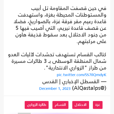
في حين قصفت المقاومة تل أبيب
والمستوطنات المحيطة بغزة، واستهدفت
قاعدة رعيم مقر فرقة غزة، بالصواريخ، فضلا
عن قصف قاعدة نيريم، التي أصيب فيها 5
من جنود الاحتلال بعد سقوط قذيفة هاون
على مركبتهم.
كتائب القسام تستهدف تحشدات لآليات العدو
شمال المنطقة الوسطى بـ 3 طائرات مسيرة
من طراز "الزواري الانتحارية".
pic.twitter.com/5S7IlQmdyK
— القسطل الإخباري | القدس
(@AlQastalps)
December 1, 2023
غزة
الاحتلال
القسام
طائرة الزواري