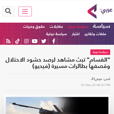
سياسة
سياسة عربية
مقابلات
حقوق وحريات
ملفات وتقارير
اختبار
سياسة دولية
سياسة عربية
"القسام" تبث مشاهد لرصد حشود الاحتلال
وقصفها بطائرات مسيرة (فيديو)
لندن- عربي21
01-Dec-23
09:52 PM