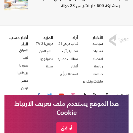
بمشاركة 600 دار نشر من 23 دولة
الأخبار
آراء
المزيد
أخبار حسب
سياسة
كتاب عربي21
عربي21 TV
البلد
العراق
تغطيات
قضايا وآراء
عالم الفن
ليبيا
اقتصاد
مقالات مختارة
تكنولوجيا
سوريا
رياضة
أفكار
صحة
بريطانيا
صحافة
استطلاع رأي
مصر
ملفات وتقارير
لبنان
تابعنا على
هذا الموقع يستخدم ملف تعريف الارتباط
Cookie
من نحن
اتصل بنا
شروط الاستخدام
أوافق