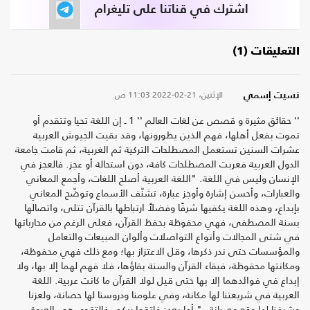
اشترك في قناتنا على تليغرام
التعليقات (1)
الإثنين، 21-02-2022
11:03 ص
نسيت إسمي
'' حقائق مثيرة و قصص عن لغات العالم '' 1 ـ إن اللغة تحيا وتتقدم أو
تموت بفعل أهلها، فهم الذين يطورونها، وقد بقيت الجيوش العربية
عشرات السنين تستعمل المصطلحات التركية ثم الغربية، ثم قامت جامعة
الدول العربية فعربت المصطلحات كافة، دون استحالة أو عجز. فالعجز في
الإنسان وليس في اللغة. "اللغة العربية أصلح اللغات، وأجمع المعاني
والعبارات، وأحسن إشارة وأوجز عبارة، تشنّف الأسماع وتوضّح المعاني
بإبداع، وهذه اللغة يكفيها شرفًا وفضلاً ارتباطها بالقرآن تتلى، واتصالها
بسنة المصطفى، فهي محفوظة بحفظ القرآن، فعلى الرغم من محارباتها
في شتى المجالات وأنواع التواصلات وألوان المبيعات والتعامل
والمؤسسات حتى ندر ذكرها، وقل الاعتزاز بها؛ ومع ذلك فهي محفوظة،
ومكانتها محفوظة، فبقاء القرآن والسنة بقاؤها، فلا فهم لهما إلا بها، ولا
إبداع في فوائدهما إلا بها حتى قيل لولا القرآن ما كانت عربية. اللغة
العربية في شريعتنا لها مكانة، وفي علومنا ودروسنا لها حصانة، ولعزنا
وشرفنا لها وقع وصيانة.." أما بعد: فاتقوا ربكم، فالتقوى هي العروة