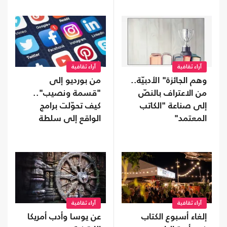
آراء ثقافية
آراء ثقافية
وهم الجائزة" الأدبيّة..
من بورديو إلى
من الاعتراف بالنصّ
"قسمة ونصيب"..
إلى صناعة "الكاتب
كيف تحوّلت برامج
المعتمد"
الواقع إلى سلطة
ثقافية؟
آراء ثقافية
آراء ثقافية
إلغاء أسبوع الكتاب
عن يوسا وأدب أمريكا