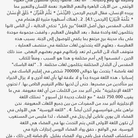
الوثقى. من الآيات الباهرة والنعم الظاهرة: نعمة اللسان والتعبير عما
يريده الإنسان، فقال الرحيم الرحمن: (الرَّحْمَنُ * عَلَّمَ الْقُرْآنَ * خَلَقَ الْإِنسَانَ
* عَلَّمَهُ الْبَيَانَ) [الرحمن:1ـ4]. 2 ـ (هناك أسطورة مثيرة للإهتمام في
الكتاب المقدس حول أصل اللغة)"برج بابل" تحكي الحكاية ، أن الناس كانوا
يتكلمون لغة واحدة فقط ، بعد الطوفان العظيم ، وافقت مجموعة موحدة
على بناء مدينة برج مرتفع بما يكفي للوصول إلى الجنة. بسبب هذه
الغطرسة ، جعلهم الله يتحدثون لغات مختلفة في منتصف العملية ،
فتوقف البناء لأن الناس لم تعد بإمكانهم فهم بعضهم البعض. منذ ذلك
الحين ، انقسموا إلى أمم مختلفة و هذا هو السبب ، وفقاً للكتاب
المقدس أن البلدان المختلفة يتكلمون لغات مختلفة. 3 ـ "لغة الباسك"
لغة غامضة ! يتحدث بها حوالي 700000 شخص في إقليم الباسك في
إسبانيا ، هذه اللغة فريدة جداً و لا علاقة لها بأي لغة أخرى و لا يزال الخبراء
غير متأكدين من مصدرها. حتى أن لذيها نظام الترقيم الخاص بها. / تحتوي
"اللغة الإنجليزية" على أكبر عدد من الكلمات من أي لغة معروفة. في ما
يقرب 750.000 كلمة " مع كلمات جديدة كل أسبوع " تمتلك اللغة
الإنجليزية أكبر عدد من المفردات من بين جميع اللغات المعروفة. نحن
نراهن على قواميسهم أثخن أيضاً. 4 ـ "اللغة الروسية" هي الأولى في
الفضاء كان يوري غاغاين أول رجل في الفضاء ، لذا فليس من المستغرب
أن تكون اللغة الأولى التي يتم التحدث بها في الفضاء هي اللغة
الروسية. في الواقع ، حقق رواد الفضاء الروس إنجازات بارزة في
استكشاف الفضاء قبل باقي رواد الفضاء بقليل. بالإضافة إلى ذلك ، فإن