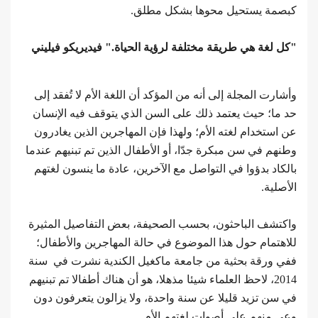
كبصمة يستحيل محوها بشكل مطلق.
"كل لغة هي طريقة مختلفة لرؤية الحياة." فيديريكو فيليني
وأشارت المجلة إلى أنه من المؤكد أن اللغة الأم لا تُفقد إلى
حد ما؛ حيث يعتمد ذلك على السن الذي يتوقف فيه الإنسان
عن استخدام لغته الأم؛ ولهذا فإن المهاجرين الذين يغادرون
وطنهم في سن مبكرة جدّا، أو الأطفال الذين تم تبنيهم عندما
بالكاد بدؤوا في التواصل مع الآخرين، عادة ما ينسون لغتهم
الأصلية.
واكتشف الباحثون، بحسب الصحيفة، بعض التفاصيل المثيرة
للاهتمام حول هذا الموضوع في حالة المهاجرين والأطفال؛
ففي ورقة بحثية من جامعة ماكغيل الكندية نشرت في سنة
2014، لاحظ العلماء شيئا مذهلا، هو أن هناك أطفالا تم تبنيهم
في سن تزيد قليلا عن سنة واحدة، ولا يزالون يتعرفون دون
وعي منهم على أصوات لغتهم الأم.