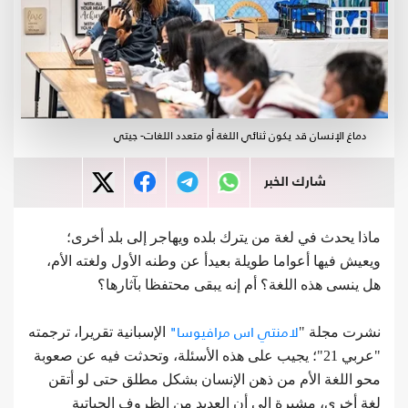
دماغ الإنسان قد يكون ثنائي اللغة أو متعدد اللغات- جيتي
شارك الخبر
ماذا يحدث في لغة من يترك بلده ويهاجر إلى بلد أخرى؛
ويعيش فيها أعواما طويلة بعيدأ عن وطنه الأول ولغته الأم،
هل ينسى هذه اللغة؟ أم إنه يبقى محتفظا بآثارها؟
لامنتي اس مرافيوسا"
نشرت مجلة "
الإسبانية تقريرا، ترجمته
"عربي 21"؛ يجيب على هذه الأسئلة، وتحدثت فيه عن صعوبة
محو اللغة الأم من ذهن الإنسان بشكل مطلق حتى لو أتقن
لغة أخرى، مشيرة إلى أن العديد من الظروف الحياتية