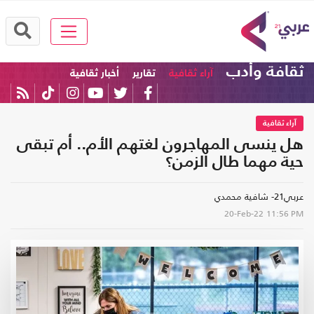
ثقافة وأدب
آراء ثقافية
تقارير
أخبار ثقافية
آراء ثقافية
هل ينسى المهاجرون لغتهم الأم.. أم تبقى
حية مهما طال الزمن؟
عربي21- شافية محمدي
20-Feb-22
11:56 PM