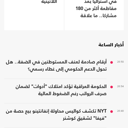
في أستراليا بعد
اللاتينية
مقاطعة أكثر من 180
مشاركا.. ما علاقة
فلسطين؟
أخبار الساعة
20:58
أرقام صادمة لعنف المستوطنين في الضفة.. هل
تحول الدعم الحكومي إلى غطاء رسمي؟
20:54
الحكومة العراقية تؤكد امتلاك "أدوات" لضمان
صرف الرواتب رغم الضغوط المالية
20:40
NYT تكشف كواليس محاولة إنفانتينو بيع حصة من
"فيفا" لشقيق كوشنر