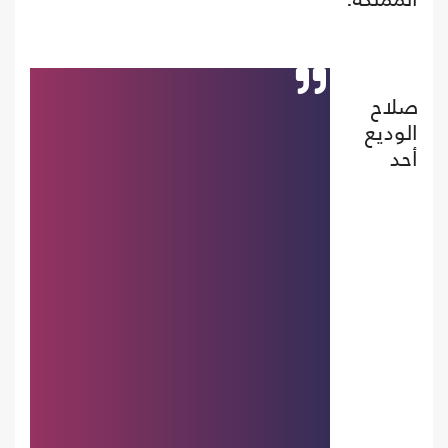
صلاح
الوديع
أحد