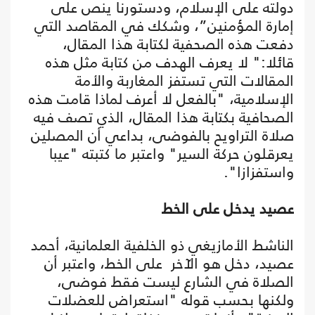
دولته على الإسلام، ودستورنا ينص على
إمارة المؤمنين”، وشكك في المقاصد التي
دفعت هذه الصحفية لكتابة هذا المقال،
قائلا:" لا يعرف الهدف من كتابة مثل هذه
المقالات التي تستفز المغاربة والأمة
الإسلامية، "بالفعل لا أعرف لماذا قامت هذه
الصحافية بكتابة هذا المقال، الذي تصف فيه
صلاة التراويح بالفوضى، بداعي أن المصلين
يعرقلون حركة السير" واعتبر ما كتبته "عيبا
واستفزازا".
عصيد يدخل على الخط
الناشط الأمازيغي ذو الخلفية العلمانية، أحمد
عصيد، دخل هو الآخر على الخط، واعتبر أن
الصلاة في الشارع ليست فقط فوضى،
ولكنها بحسب قوله "استعراض للعضلات