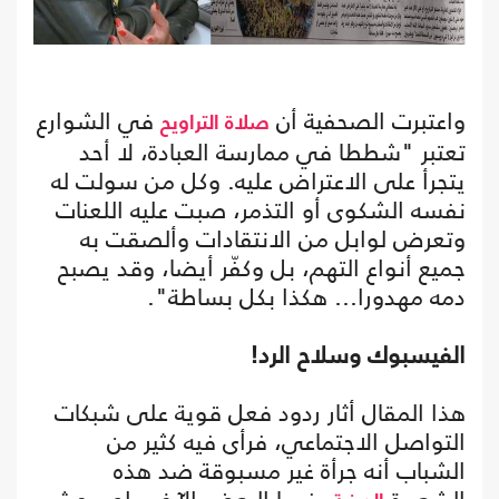
واعتبرت الصحفية أن
في الشوارع
صلاة التراويح
تعتبر "شططا في ممارسة العبادة، لا أحد
يتجرأ على الاعتراض عليه. وكل من سولت له
نفسه الشكوى أو التذمر، صبت عليه اللعنات
وتعرض لوابل من الانتقادات وألصقت به
جميع أنواع التهم، بل وكفّر أيضا، وقد يصبح
دمه مهدورا… هكذا بكل بساطة".
الفيسبوك وسلاح الرد!
هذا المقال أثار ردود فعل قوية على شبكات
التواصل الاجتماعي، فرأى فيه كثير من
الشباب أنه جرأة غير مسبوقة ضد هذه