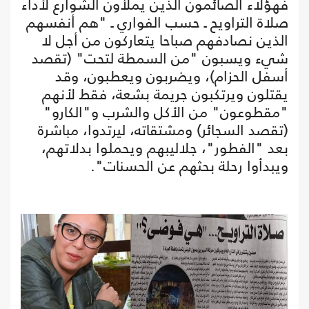
فهؤلاء الصائمون الذين يملأون الشوارع لأداء
صلاة التراويح ـ حسب الفواري ـ "هم أنفسهم
الذين نصادفهم صباحا يتعاركون من أجل لا
شيء ويسبون "من السمطة لتحت" (تقصد
أسفل الحزام)، ويضربون ويعطبون، وقد
يقتلون ويرتكبون جريمة بشعة، فقط لأنهم
"مقطوعون" من الأكل والشرب و"الكارو"
(تقصد السجائر) ومشتقاته، ليرتدوا، مباشرة
بعد "الفطور"، جلاليبهم ويحملوا بدلاتهم،
ويبدأوا رحلة بحثهم عن الحسنات".