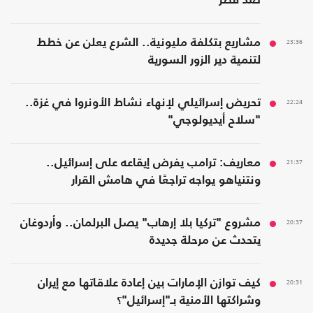
ضد قطر
23:36
مشاريع بتكلفة مليونية.. الشرع يعلن عن خطط
لتنمية دير الزور السورية
22:24
تحريض إسرائيلي لإنهاء نشاط الأونروا في غزة..
"سلاح أيديولوجي"
21:37
معاريف: ترامب يفرض إيقاعه على إسرائيل..
ونتنياهو يواجه تراجعًا في هامش القرار
20:37
مشروع "تركيا بلا إرهاب" يصل البرلمان.. وأردوغان
يتحدث عن مرحلة جديدة
20:31
كيف توازن الإمارات بين إعادة علاقاتها مع إيران
وشراكتها الأمنية بـ"إسرائيل"؟