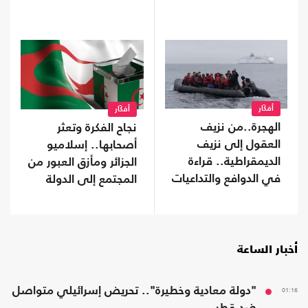
أفكَار
أفكَار
الهجرة..من نزيف
نجاح الفكرة وتعثر
العقول إلى نزيف
أصحابها.. إسلاميو
الديمقراطية.. قراءة
الجزائر ومأزق العبور من
في الدوافع والتداعيات
المجتمع إلى الدولة
أخبار الساعة
01:16
"دولة معادية وخطيرة".. تحريض إسرائيلي متواصل