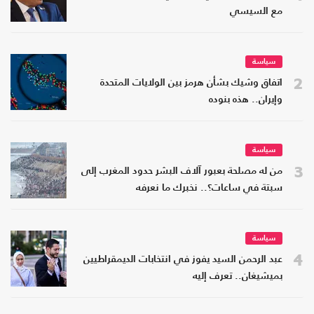
مع السيسي
سياسة
2
اتفاق وشيك بشأن هرمز بين الولايات المتحدة
وإيران.. هذه بنوده
سياسة
3
من له مصلحة بعبور آلاف البشر حدود المغرب إلى
سبتة في ساعات؟.. نخبرك ما نعرفه
سياسة
4
عبد الرحمن السيد يفوز في انتخابات الديمقراطيين
بميشيغان.. تعرف إليه