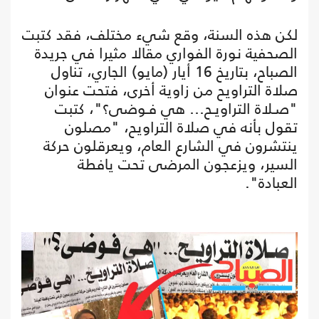
لكن هذه السنة، وقع شيء مختلف، فقد كتبت
الصحفية نورة الفواري مقالا مثيرا في جريدة
الصباح، بتاريخ 16 أيار (مايو) الجاري، تناول
صلاة التراويح من زاوية أخرى، فتحت عنوان
"صـلاة التراويـح… هي فـوضى؟"، كتبت
تقول بأنه في صلاة التراويح، "مصلون
ينتشرون في الشارع العام، ويعرقلون حركة
السير، ويزعجون المرضى تحت يافطة
العبادة".