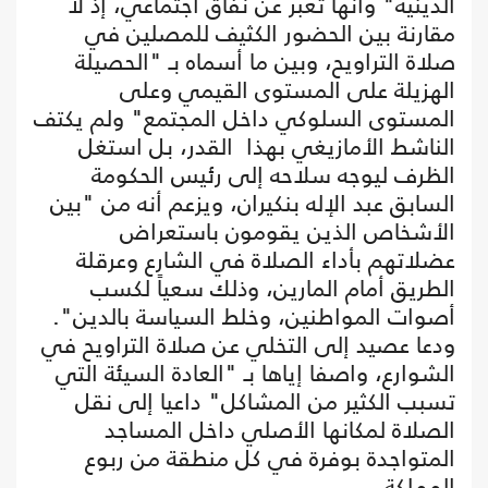
الدينية" وأنها تعبر عن نفاق اجتماعي، إذ لا
مقارنة بين الحضور الكثيف للمصلين في
صلاة التراويح، وبين ما أسماه بـ "الحصيلة
الهزيلة على المستوى القيمي وعلى
المستوى السلوكي داخل المجتمع" ولم يكتف
الناشط الأمازيغي بهذا القدر، بل استغل
الظرف ليوجه سلاحه إلى رئيس الحكومة
السابق عبد الإله بنكيران، ويزعم أنه من "بين
الأشخاص الذين يقومون باستعراض
عضلاتهم بأداء الصلاة في الشارع وعرقلة
الطريق أمام المارين، وذلك سعياً لكسب
أصوات المواطنين، وخلط السياسة بالدين".
ودعا عصيد إلى التخلي عن صلاة التراويح في
الشوارع، واصفا إياها بـ "العادة السيئة التي
تسبب الكثير من المشاكل" داعيا إلى نقل
الصلاة لمكانها الأصلي داخل المساجد
المتواجدة بوفرة في كل منطقة من ربوع
المملكة.