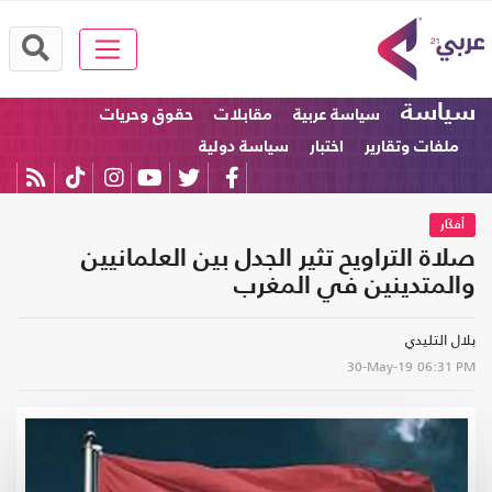
سياسة
سياسة عربية
مقابلات
حقوق وحريات
ملفات وتقارير
اختبار
سياسة دولية
أفكَار
صلاة التراويح تثير الجدل بين العلمانيين
والمتدينين في المغرب
بلال التليدي
30-May-19
06:31 PM