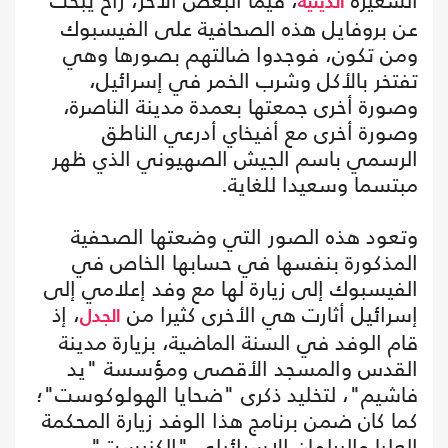
الشعيرة
، فيما البعض الآخر، راح يبحث
الدينية
عن بروفايل هذه الصحافية على الفيسبوك
ومن تكون، فوجدوا ضالتهم بصورها وهي
تفتخر بالأكل وشرب الخمر في إسرائيل،
وصورة أخرى جمعتها بعمدة مدينة الناصرة،
وصورة أخرى مع أفيخاي أدرعي الناطق
الرسمي باسم الجيش الصهيوني الذي ظهر
مبتسما وسعيدا للغاية.
وتعود هذه الصور التي وضعتها الصحفية
المذكورة بنفسها في حسابها الخاص في
الفيسبوك إلى زيارة لها مع وفد إعلامي إلى
إسرائيل أثارت هي الأخرى كثيرا من
، إذ
الجدل
قام الوفد في السنة الماضية، بزيارة مدينة
القدس والمسجد الأقصى ومؤسسة "يد
فاشيم"، لتخليد ذكرى "ضحايا الهولوكوست"؛
كما كان ضمن برنامج هذا الوفد زيارة المحكمة
العليا والبرلمان الإسرائيلي "الكنيست"،