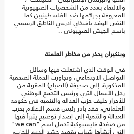
والالتقاء بعدد من الشخصيات الصهيونية
المعروفة بجرائمها ضد الفلسطينيين كما
التقى الوفد بأفيخاي أدرعي الناطق الرسمي
باسم الجيش الصهيوني ..
وبنكيران يحذر من مخاطر العلمنة
في الوقت الذي اشتعلت فيها وسائل
التواصل الاجتماعي، وتجاوزت الحملة الصحفية
المذكورة، إلى صحيفة (الصباح) المقربة من
رجل الأعمال الثري ورئيس التجمع الوطني
للأحرار حليف حزب العدالة والتنمية في حكومة
العثماني، فقد بادر رئيس قسم الإعلام بحزب
العدالة والتنمية إلى إصدار توضيح يتبرأ فيها
من صفحة فايسبوكية تحمل اسم "we can"
التي أنشأها شباب بقصد حشد الدعم للحزب،