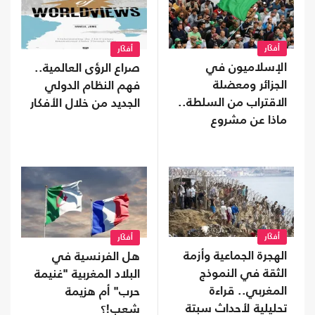
أفكَار
أفكَار
الإسلاميون في
صراع الرؤى العالمية..
الجزائر ومعضلة
فهم النظام الدولي
الاقتراب من السلطة..
الجديد من خلال الأفكار
ماذا عن مشروع
التغيير؟
أفكَار
أفكَار
الهجرة الجماعية وأزمة
هل الفرنسية في
الثقة في النموذج
البلاد المغربية "غنيمة
المغربي.. قراءة
حرب" أم هزيمة
تحليلية لأحداث سبتة
شعب!؟