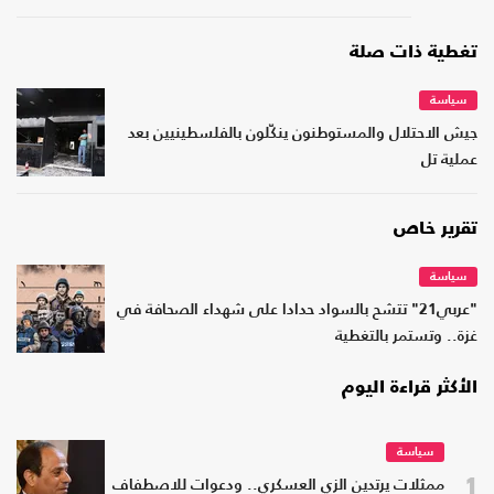
تغطية ذات صلة
سياسة
جيش الاحتلال والمستوطنون ينكّلون بالفلسطينيين بعد
عملية تل
تقرير خاص
سياسة
"عربي21" تتشح بالسواد حدادا على شهداء الصحافة في
غزة.. وتستمر بالتغطية
الأكثر قراءة اليوم
سياسة
1
ممثلات يرتدين الزي العسكري.. ودعوات للاصطفاف