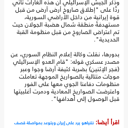
وذكر الجيش الإسرائيلي أن هذه الغارات تأتي
ردًّا على "إطلاق صاروخ أرض أرض من قبل
قوة إيرانية من داخل الأراضي السورية،
مستهدفةً منطقة شمال هضبة الجولان حيث
تم اعتراض الصاروخ من قبل منظومة القبة
الحديدية".
بدورها، نقلت وكالة إعلام النظام السوري، عن
مصدر عسكري قوله: "قام العدو الإسرائيلي
(فجر الإثنين) بضربة كثيفة أرضا وجوا وعبر
موجات متتالية بالصواريخ الموجهة تعاملت
منظومات دفاعنا الجوي معها على الفور
واعترضت الصواريخ المعادية ودمرت أغلبيتها
قبل الوصول إلى أهدافها".
اقرأ أيضا:
نتنياهو يرد على إيران ويتوعد بمواصلة قصف