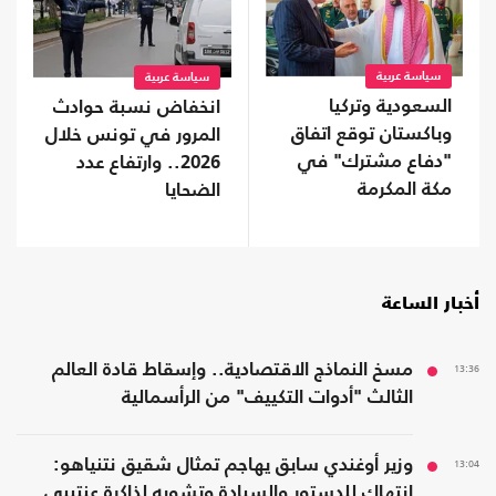
سياسة عربية
سياسة عربية
السعودية وتركيا
انخفاض نسبة حوادث
وباكستان توقع اتفاق
المرور في تونس خلال
"دفاع مشترك" في
2026.. وارتفاع عدد
مكة المكرمة
الضحايا
أخبار الساعة
13:36
مسخ النماذج الاقتصادية.. وإسقاط قادة العالم
الثالث "أدوات التكييف" من الرأسمالية
13:04
وزير أوغندي سابق يهاجم تمثال شقيق نتنياهو:
انتهاك للدستور والسيادة وتشويه لذاكرة عنتيبي