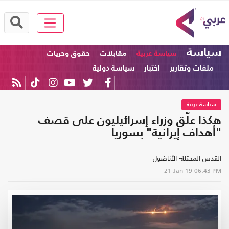
سياسة
سياسة عربية
مقابلات
حقوق وحريات
ملفات وتقارير
اختبار
سياسة دولية
سياسة عربية
هكذا علّق وزراء إسرائيليون على قصف
"أهداف إيرانية" بسوريا
القدس المحتلة- الأناضول
21-Jan-19
06:43 PM