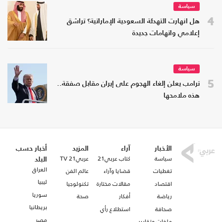
سياسة
4
هل انهارت التهدئة السعودية الإماراتية؟ تراشق
إعلامي واتهامات جديدة
سياسة
5
ترامب يعلن إلغاء الهجوم على إيران مقابل صفقة..
هذه ملامحها
الأخبار
آراء
المزيد
أخبار حسب
سياسة
كتاب عربي21
عربي21 TV
البلد
العراق
تغطيات
قضايا وآراء
عالم الفن
ليبيا
اقتصاد
مقالات مختارة
تكنولوجيا
سوريا
رياضة
أفكار
صحة
بريطانيا
صحافة
استطلاع رأي
مصر
ملفات وتقارير