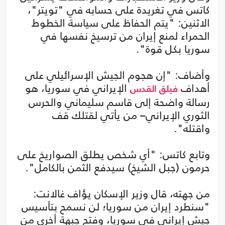
كاتس في تغريدة على حسابه في "تويتر"،
الاثنين: "يتم الحفاظ على سياسة الخطوط
الحمراء لمنع إيران من ترسيخ نفسها في
سوريا بكل قوة".
وأضاف: "إن هجوم الجيش الإسرائيلي على
أهداف
الإيراني في سوريا، هو
فيلق القدس
رسالة واضحة إلى قاسم سليماني والحرس
الثوري الإيراني– من يأتي لقتلك قف
واقتله".
وتابع كاتس: "أي شخص يطلق الصواريخ على
حرمون (جبل الشيخ) سيدفع الثمن بالكامل".
من جهته، قال وزير الإسكان يؤاف غالانت:
"سنطرد إيران من سوريا؛ لن نسمح بتأسيس
جيش إيراني في سوريا، وفتح جبهة أخرى من