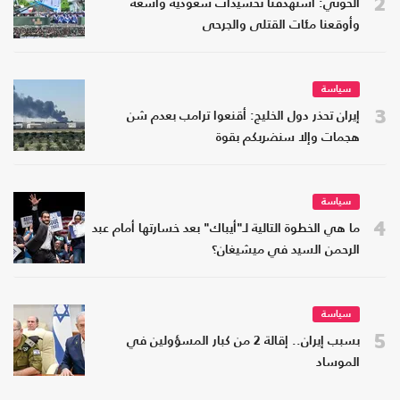
2
الحوثي: استهدفنا تحشيدات سعودية واسعة
وأوقعنا مئات القتلى والجرحى
سياسة
3
إيران تحذر دول الخليج: أقنعوا ترامب بعدم شن
هجمات وإلا سنضربكم بقوة
سياسة
4
ما هي الخطوة التالية لـ"أيباك" بعد خسارتها أمام عبد
الرحمن السيد في ميشيغان؟
سياسة
5
بسبب إيران.. إقالة 2 من كبار المسؤولين في
الموساد