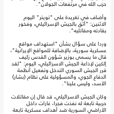
حزب الله في مرتفعات الجولان".
وأضاف في تغريدة على "تويتر" اليوم
الاثنين: "أثق بالجيش الإسرائيلي، وفخور
بقادته ومقاتليه".
وردا على سؤال بشأن "استهداف مواقع
عسكرية سورية، بالإضافة للمواقع الإيرانية"،
قال ما يسمى بوزير شؤون القدس زئيف
إلكين لإذاعة الجيش الاسرائيلي، اليوم: "لقد
قرر الجيش السوري التدخل وتفعيل أنظمة
الدفاع الجوي، والمسؤولية على نظام (بشار)
الأسد، وليس علينا".
وكان الجيش الاسرائيلي، قد قال إن مقاتلات
حربية تابعة له نفذت فجرا، غارات داخل
الأراضي السورية ضد أهداف عسكرية تابعة