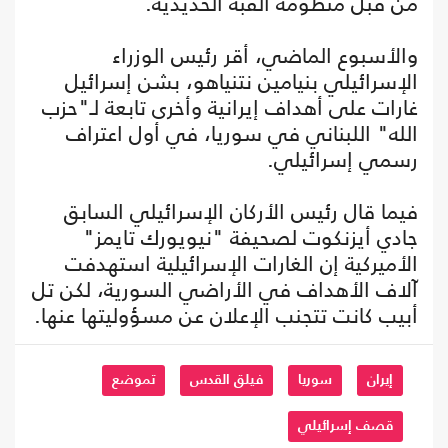
من قبل منظومة القبة الحديدية.
والأسبوع الماضي، أقر رئيس الوزراء
الإسرائيلي بنيامين نتنياهو، بشن إسرائيل
غارات على أهداف إيرانية وأخرى تابعة لـ"حزب
الله" اللبناني في سوريا، في أول اعتراف
رسمي إسرائيلي.
فيما قال رئيس الأركان الإسرائيلي السابق
جادي أيزنكوت لصحيفة "نيويورك تايمز"
الأميركية إن الغارات الإسرائيلية استهدفت
آلاف الأهداف في الأراضي السورية، لكن تل
أبيب كانت تتجنب الإعلان عن مسؤوليتها عنها.
إيران
سوريا
فيلق القدس
تموضع
قصف إسرائيلي