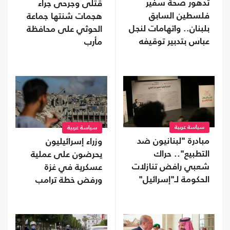
تدهور صحة سفير
قتلى وجرحى جراء
فلسطين السابق
هجمات شنتها جماعة
بلبنان.. واتهامات لنجل
الحوثي على محافظة
عباس بتدبير توقيفه
مأرب
سياسة عربية
سياسة عربية
مبادرة "لبنانيون ضد
وزراء إسرائيليون
التطبيع".. حراك
يحرضون على عملية
شعبي رافض تنازلات
عسكرية في غزة
الحكومة لـ"إسرائيل"
ورفض خطة ترامب