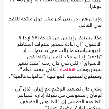
دولارا.
وإيران هي من بين أكبر عشر دول منتجة للنفط
في العالم.
وقال ستيفن إينيس من شركة SPI لإدارة
الأصول "إن إعادة تسعير علاوات المخاطر
الجيوسياسية ما زالت في بدايتها ... إذا
تراجعت إيران، فقد نلمس ارتياحا في
الأسواق"، لكن في حال ردت "فقد تتغير
سيناريوهات
الكلي لبقية العام"،
الاقتصاد
وسيكون لتصعيد المواجهة "تداعيات عالمية".
وفي حال تصعيد الوضع مع إيران، قال آرن
لومان راسموسن من شركة إدارة المخاطر
العالمية الخميس إن "الكابوس الحقيقي
سيكون إغلاق مضيق هرمز".