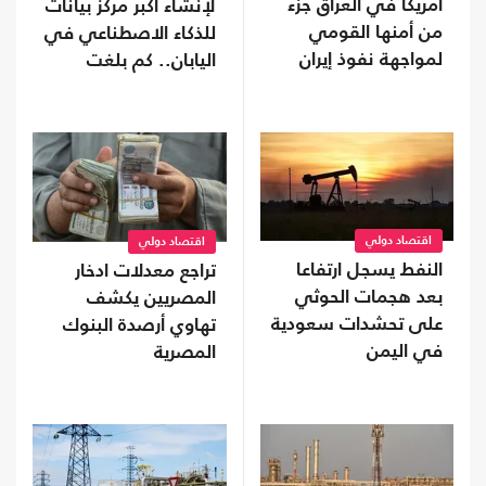
أمريكا في العراق جزء
لإنشاء أكبر مركز بيانات
من أمنها القومي
للذكاء الاصطناعي في
لمواجهة نفوذ إيران
اليابان.. كم بلغت
تكلفته؟
اقتصاد دولي
اقتصاد دولي
النفط يسجل ارتفاعا
تراجع معدلات ادخار
بعد هجمات الحوثي
المصريين يكشف
على تحشدات سعودية
تهاوي أرصدة البنوك
في اليمن
المصرية