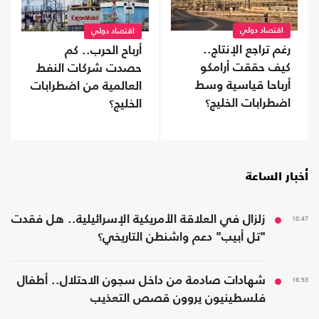
اقتصاد دولي
اقتصاد دولي
رغم تراجع الإنتاج..
أرباح الحرب.. كم
كيف حققت أرامكو
حصدت شركات النفط
أرباحا قياسية وسط
العالمية من اضطرابات
اضطرابات الخليج؟
الخليج؟
أخبار الساعة
18:47
زلزال في العلاقة الأمريكية الإسرائيلية.. هل فقدت
"تل أبيب" دعم واشنطن التاريخي؟
16:53
شهادات صادمة من داخل سجون الاحتلال.. أطفال
فلسطينيون يروون قصص التعذيب