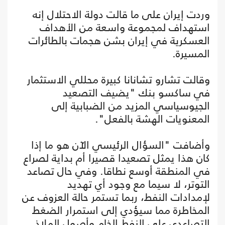
وردت إيران على ما قالت دولة الاحتلال إنه
استهداف لمجموعة واسعة من الأهداف
العسكرية في إيران بشن هجمات بالطائرات
المسيرة.
وقالت تشارو تشانانا كبيرة محللي الاستثمار
في ساكسو بنك "يضيف التصعيد
الجيوسياسي المزيد من الضبابية إلى
المعنويات الهشة بالفعل".
وأضافت "السؤال الرئيسي الآن هو ما إذا
كان هذا يمثل تصعيدا قصيرا أم بداية لصراع
في المنطقة أوسع نطاقا. وفي حال تصاعد
التوتر، لا سيما مع وجود أي تهديد
لإمدادات النفط، ربما تستمر حالة العزوف عن
المخاطرة مما سيؤدي إلى استمرار الضغط
التصاعدي على النفط الخام وأصول الملاذ