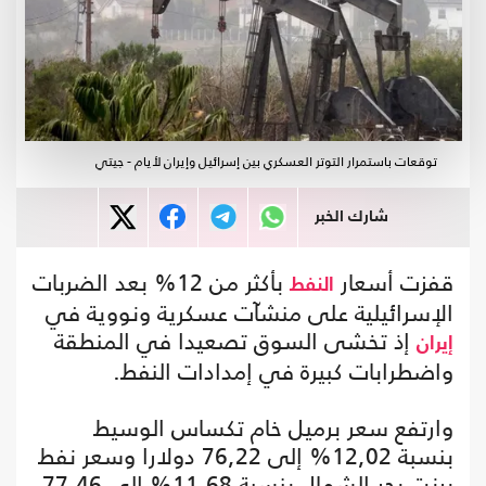
توقعات باستمرار التوتر العسكري بين إسرائيل وإيران لأيام - جيتي
شارك الخبر
قفزت أسعار
بأكثر من 12% بعد الضربات
النفط
الإسرائيلية على منشآت عسكرية ونووية في
إذ تخشى السوق تصعيدا في المنطقة
إيران
واضطرابات كبيرة في إمدادات النفط.
وارتفع سعر برميل خام تكساس الوسيط
بنسبة 12,02% إلى 76,22 دولارا وسعر نفط
برنت بحر الشمال بنسبة 11,68% إلى 77,46