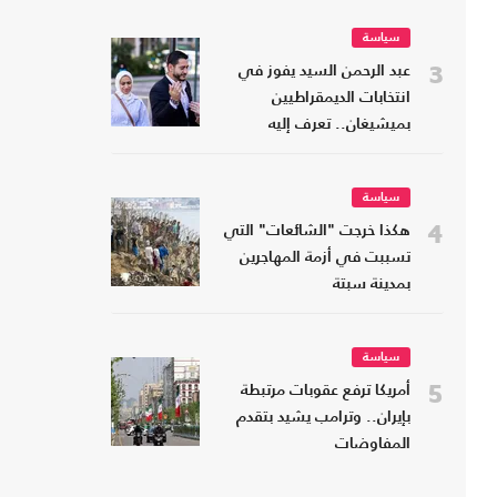
سياسة
3
عبد الرحمن السيد يفوز في
انتخابات الديمقراطيين
بميشيغان.. تعرف إليه
سياسة
4
هكذا خرجت "الشائعات" التي
تسببت في أزمة المهاجرين
بمدينة سبتة
سياسة
5
أمريكا ترفع عقوبات مرتبطة
بإيران.. وترامب يشيد بتقدم
المفاوضات