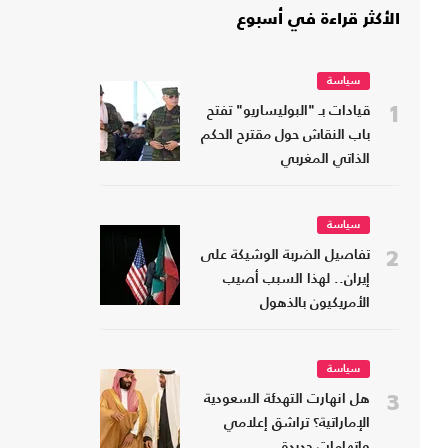
الأكثر قراءة في أسبوع
سياسة
1
قيادات بـ "البوليساريو" تفتح
باب النقاش حول مقترح الحكم
الذاتي المغربي
سياسة
2
تفاصيل الضربة الوشيكة على
إيران.. لهذا السبب أصيب
الأمريكيون بالذهول
سياسة
3
هل انهارت التهدئة السعودية
الإماراتية؟ تراشق إعلامي
واتهامات جديدة