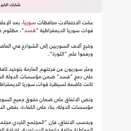
شارك الخبر
عمّت الاحتفالات محافظات
، بعد الإع
سوريا
قوات سوريا الديمقراطية "
"، مظلوم ع
قسد
وخرج آلاف السوريين إلى الشوارع في العا
ورفعوا علم "الثورة".
وعبّر سوريون عن فرحتهم العارمة بتوحيد كاف
على دمج "قسد" ضمن مؤسسات الدولة السور
كانت خاضعة لسيطرة قوات سوريا الديمقراطي
ونص الاتفاق على ضمان حقوق جميع السوريي
مؤسسات الدولة، بناء على الكفاءة، بغض النظر
وبحسب الاتفاق، فإن "المجتمع الكردي مجتم
المواطنة وكافة حقوقه الدستورية، إضافة إل