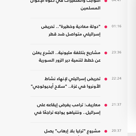
04:47
الثوابت والمتغيرات في دعوة الإخوان
المسلمين
01:16
"دولة معادية وخطيرة".. تحريض
إسرائيلي متواصل ضد قطر
23:36
مشاريع بتكلفة مليونية.. الشرع يعلن
عن خطط لتنمية دير الزور السورية
22:24
تحريض إسرائيلي لإنهاء نشاط
الأونروا في غزة.. "سلاح أيديولوجي"
21:37
معاريف: ترامب يفرض إيقاعه على
إسرائيل.. ونتنياهو يواجه تراجعًا في
هامش القرار
20:37
مشروع "تركيا بلا إرهاب" يصل