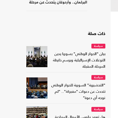
البرلمان.. وأردوغان يتحدث عن مرحلة
جديدة
ذات صلة
سياسة
بيان "الحوار الوطني" بسوريا يدين
التوغلات الإسرائيلية ويرسم خارطة
المرحلة المقبلة
سياسة
"التحضيرية" السورية للحوار الوطني
تتحدث عن دعوات "مفبركة".. "لم
نوجه أي دعوة"
سياسة
هل تعود رؤوس الأموال المهاجرة