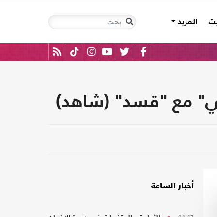
يت
المزيد
يخي" مع "قسد" (شاهد)
أخبار الساعة