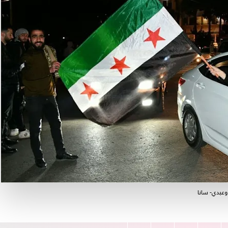
وعبدي- سانا