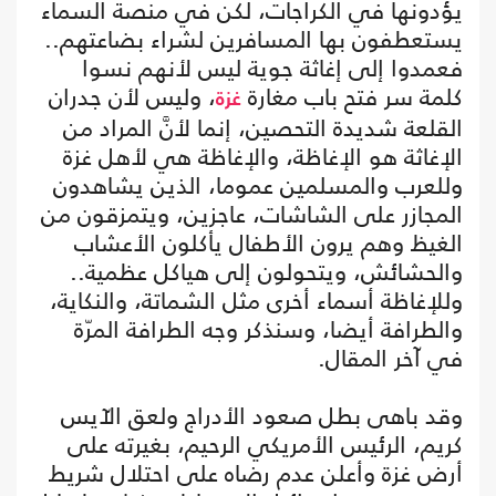
يؤدونها في الكراجات، لكن في منصة السماء
يستعطفون بها المسافرين لشراء بضاعتهم..
فعمدوا إلى إغاثة جوية ليس لأنهم نسوا
كلمة سر فتح باب مغارة
، وليس لأن جدران
غزة
القلعة شديدة التحصين، إنما لأنَّ المراد من
الإغاثة هو الإغاظة، والإغاظة هي لأهل غزة
وللعرب والمسلمين عموما، الذين يشاهدون
المجازر على الشاشات، عاجزين، ويتمزقون من
الغيظ وهم يرون الأطفال يأكلون الأعشاب
والحشائش، ويتحولون إلى هياكل عظمية..
وللإغاظة أسماء أخرى مثل الشماتة، والنكاية،
والطرافة أيضا، وسنذكر وجه الطرافة المرّة
في آخر المقال.
وقد باهى بطل صعود الأدراج ولعق الآيس
كريم، الرئيس الأمريكي الرحيم، بغيرته على
أرض غزة وأعلن عدم رضاه على احتلال شريط