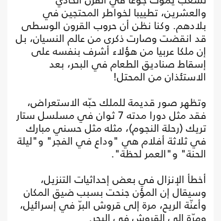
والعشرين، تطييبا لخواطر المحتجين في
بلادهم. وكنا نظن أن حروب القرون الوسطى
قد انقضت وصارت ذكرى من عالم النسيان، بل
إن ملكا عربيا من هؤلاء أشرف بنفسه على
إسقاط صناديق الطعام في البحر، بعد
الاستئذان من المحتل!
وتظهر صور قديمة للملك حبّه الاستعراض،
فقد مثل دورا مدته 7 ثوان في مسلسل ستار
تريك (رحلة النجوم)، مثله مثل حسني مبارك
في ثلاثة أفلام هي "وداع في الفجر" و"ليلة
الحنة" و"العمر لحظة".
أخطأ الإنزال في بعض إحداثيات التنزيل،
وسيقال إن المؤن جنحت بسبب ضيق المكان
وأعنّة الريح، مرة إلى قروش البرّ في إسرائيل،
ومرّة إلى القروش في البحر.