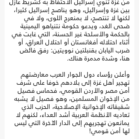
من غزة تنوي إسرائيل الاحتفاظ به كشريط عازل
بين غزة وإسرائيل، وهو يناصح إسرائيل كثيرا،
لكنها لا تنتصح، لا بمنعرج اللوى، ولا في
ضحى الغد، ويدعو حكومة نتنياهو اليمينية
بالحكمة والأسلحة غير الحسنة، التي غابت في
أثناء احتلاله أفغانستان أو احتلال العراق، أو
ضرب اليابان بقنبلتين نوويتين: رفق فائض
هنا، وشدة مدمرة هناك.
وأعلن رؤساء دول الجوار العرب معارضتهم
تهجير أهل غزة إلى بلادهم خوفا على شرف
أمن مصر والأردن القومي، فحماس فصيل
من الإخوان المسلمين، وهو فصيل لا يشبه
شقيقاته الإخوانية الإصلاحية، الحزب الذي
تعاديه الأنظمة العربية أشد العداء، لكنهم لا
يمانعون تهجريهم إلى الدار الآخرة التي ليس
لها أمن قومي!