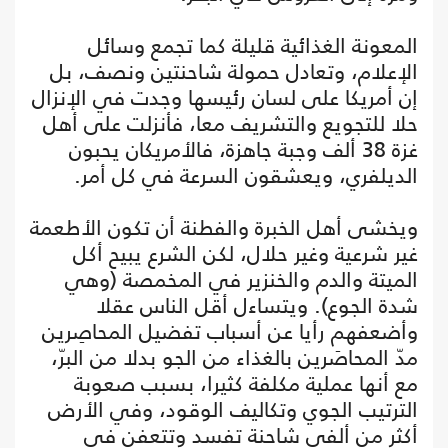
المعونة الغذائية قليلة كما تجمع وسائل
الإعلام، وتعادل حمولة شاحنتين ونصف، بل
إن أمريكا على لسان رئيسها وجدت في الإنزال
حلا للتجويع والتشريف معا، فأنزلت على أهل
غزة 38 ألف وجبة جاهزة، فالأمريكان يحبون
الديلفري، ويعشقون السرعة في كل أمر.
ويخشى أهل الخبرة والفطنة أن تكون الأطعمة
غير شرعية وغير حلال، لكن الشرع يبيح أكل
الميتة والدم والخنزير في المخمصة (وهي
شدة الجوع). ويتساءل أقل الناس عقلا
وأضعفهم رأيا عن أسباب تفضيل المحاصِرين
مدّ المحاصَرين بالغذاء من الجو بدلا من البرّ،
مع أنها عملية مكلفة كثيرا، بسبب صعوبة
الترتيب الجوي وتكاليف الوقود، وفي الأرض
أكثر من ألفي شاحنة تفسد وتتعفن في