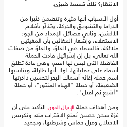
الانتظار؟ تلك قسمة ضيزى.
أول الأسباب أنها مثيرة وتتضمن كثيرا من
الدراما والتشويق والحركة، وتذكّر بأفلام
الأكشن، وثاني فضائل الإمداد من الجو؛
الاستعلاء، وإشعار المغاثين بأن المغيثين
ملائكة، فالسماء هي العلوّ، والعلوّ من صفات
الله تعالى، بل إن إسرائيل قادت الحملة
الفاضلة التي ليس لها اسم، وهي عادة تطلق
أسماء على عملياتها، لولا أنها طارئة، ويناسبها
اسم حملة إغاثة أسماك البحر لتحسين ذاكرتها
الضعيفة، أو حملة "الهباء المنثور"، أو حملة
"أشبع ثم اقتل".
ومن أهداف حملة
التأكيد على أن
الإنزال الجوي
غزة سجن حصين يُمنع الاقتراب منه، وتكريس
الاحتلال وعزل حماس وشرطتها، وتجميد