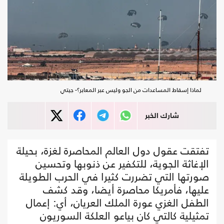
لماذا إسقاط المساعدات من الجو وليس عبر المعابر؟- جيتي
شارك الخبر
تفتقت عقول دول العالم المحاصرة لغزة، بحيلة
الإغاثة الجوية، للتكفير عن ذنوبها وتحسين
صورتها التي تضررت كثيرا في الحرب الطويلة
عليها، فأمريكا محاصرة أيضا، وقد كشف
الطفل الغزي عورة الملك العريان، أي: إعمال
تمثيلية كالتي كان بياعو العلكة السوريون