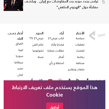
5
ترامب يحدد موعد بدء المفاوضات مع إيران.. ويكشف
مفاجأة حول "الهجوم الملغي"
الأخبار
آراء
المزيد
أخبار حسب
سياسة
كتاب عربي21
عربي21 TV
البلد
العراق
تغطيات
قضايا وآراء
عالم الفن
ليبيا
اقتصاد
مقالات مختارة
تكنولوجيا
سوريا
رياضة
أفكار
صحة
بريطانيا
صحافة
استطلاع رأي
مصر
ملفات وتقارير
لبنان
تابعنا على
هذا الموقع يستخدم ملف تعريف الارتباط
Cookie
من نحن
اتصل بنا
شروط الاستخدام
أوافق