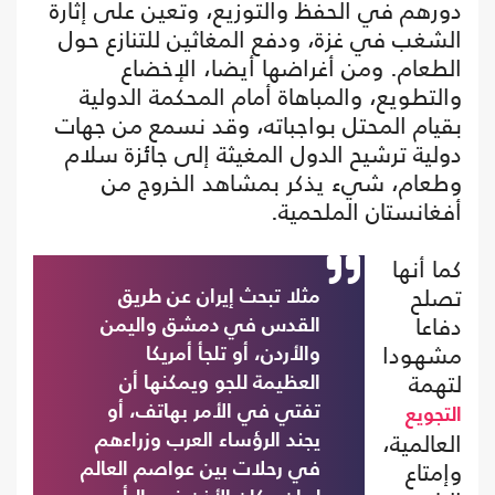
دورهم في الحفظ والتوزيع، وتعين على إثارة
الشغب في غزة، ودفع المغاثين للتنازع حول
الطعام. ومن أغراضها أيضا، الإخضاع
والتطويع، والمباهاة أمام المحكمة الدولية
بقيام المحتل بواجباته، وقد نسمع من جهات
دولية ترشيح الدول المغيثة إلى جائزة سلام
وطعام، شيء يذكر بمشاهد الخروج من
أفغانستان الملحمية.
كما أنها
تصلح
مثلا تبحث إيران عن طريق
دفاعا
القدس في دمشق واليمن
مشهودا
والأردن، أو تلجأ أمريكا
لتهمة
العظيمة للجو ويمكنها أن
تفتي في الأمر بهاتف، أو
التجويع
العالمية،
يجند الرؤساء العرب وزراءهم
وإمتاع
في رحلات بين عواصم العالم