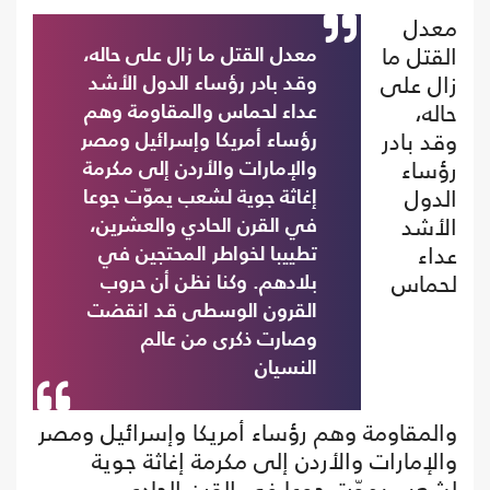
معدل
القتل ما
معدل القتل ما زال على حاله،
زال على
وقد بادر رؤساء الدول الأشد
حاله،
عداء لحماس والمقاومة وهم
وقد بادر
رؤساء أمريكا وإسرائيل ومصر
رؤساء
والإمارات والأردن إلى مكرمة
الدول
إغاثة جوية لشعب يموّت جوعا
الأشد
في القرن الحادي والعشرين،
عداء
تطييبا لخواطر المحتجين في
لحماس
بلادهم. وكنا نظن أن حروب
القرون الوسطى قد انقضت
وصارت ذكرى من عالم
النسيان
والمقاومة وهم رؤساء أمريكا وإسرائيل ومصر
والإمارات والأردن إلى مكرمة إغاثة جوية
لشعب يموّت جوعا في القرن الحادي