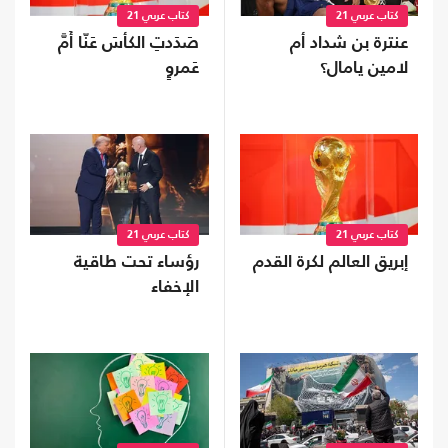
كتاب عربي 21
كتاب عربي 21
عنترة بن شداد أم
صَدَدتِ الكأسَ عَنّا أُمَّ
لامين يامال؟
عَمروٍ
كتاب عربي 21
كتاب عربي 21
إبريق العالم لكرة القدم
رؤساء تحت طاقية
الإخفاء