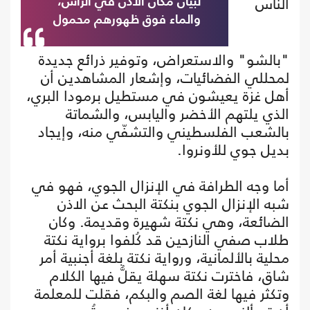
الناس
لبيان مكان الأذن في الرأس،
والماء فوق ظهورهم محمول
"بالشو" والاستعراض، وتوفير ذرائع جديدة
لمحللي الفضائيات، وإشعار المشاهدين أن
أهل غزة يعيشون في مستطيل برمودا البري،
الذي يلتهم الأخضر واليابس، والشماتة
بالشعب الفلسطيني والتشفّي منه، وإيجاد
بديل جوي للأونروا.
أما وجه الطرافة في الإنزال الجوي، فهو في
شبه الإنزال الجوي بنكتة البحث عن الاذن
الضائعة، وهي نكتة شهيرة وقديمة. وكان
طلاب صفي النازحين قد كُلفوا برواية نكتة
محلية بالألمانية، ورواية نكتة بلغة أجنبية أمر
شاق، فاخترت نكتة سهلة يقلُّ فيها الكلام
وتكثر فيها لغة الصم والبكم، فقلت للمعلمة