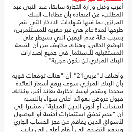
أعرب وكيل وزارة التجارة سابقا، عبد النبي عبد
المطلب، عن اعتقاده بأن عطاءات البنك
المركزي بما فيها شهادات الادخار التي يتم
طرحها لمدة عام هي غير مغرية للمستثمرين؛
بسبب حالة عدم اليقين التي تسيطر على
الوضع الحالي، وهناك مخاوف من أن القيمة
المستقبلية للاستثمار في جميع إصدارات
البنك المركزي لن تكون مجزية".
وأضاف لـ"عربي21" أن "هناك توقعات قوية
بأن البنك المركزي سوف يرفع أسعار الفائدة
مجددا ويقدم أوعية ادخارية بعائد أكبر، وكذلك
قبول عروض بعوائد أعلى سواء بالنسبة
لسندات أو أذون الدين المحلية"، مشيرا إلى
أن "عدم تدفق استثمارات أجنبية أو الوصول
لأسواق الدين يفاقم من عجز الحساب الجاري
ويدفع التضخم إلى أرقام أعلى إلى جانب