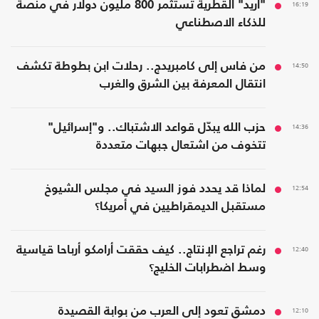
16:19
"أريد" القطرية تستثمر 800 مليون دولار في منصة
للذكاء الاصطناعي
14:50
من فاس إلى كامبريدج.. رحلات ابن بطوطة تكشف
انتقال المعرفة بين الشرق والغرب
14:36
حزب الله يبدّل قواعد الاشتباك.. و"إسرائيل"
تتخوف من اشتعال جبهات متعددة
12:54
لماذا قد يحدد فوز السيد في مجلس الشيوخ
مستقبل الديمقراطيين في أمريكا؟
12:40
رغم تراجع الإنتاج.. كيف حققت أرامكو أرباحا قياسية
وسط اضطرابات الخليج؟
12:10
دمشق تعود إلى العرب من بوابة القصيدة