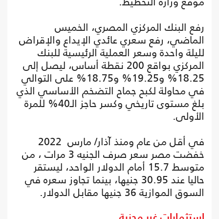
موقع وزارة التخطيط.
رفع البنك المركزي المصري، الخميس
الماضي، رفع سعري عائدي الإيداع والإقراض
لليلة واحدة وسعر العملية الرئيسية للبنك
المركزي بواقع 200 نقطة أساس، ليصل إلى
18.25% و19.25% و18.75% على التوالي
في محاولة لكبح جماح التضخم الأساسي الذي
بلغ مستوى تاريخي وكسر حاجز الـ40% للمرة
الأولى.
في أقل من عام ومنذ آذار/ مارس 2022
خفضت مصر سعر صرف الجنيه 3 مرات ، من
متوسط 15.7 أمام الدولار الواحد، ليستقر
حاليا عند 30.95 جنيها، بينما تجاوز سعره في
السوق الموازية 36 جنيها مقابل الدولار.
استثمارات غير مجزية