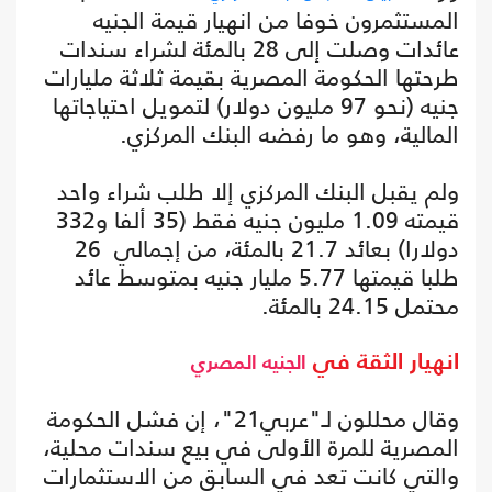
المستثمرون خوفا من انهيار قيمة الجنيه
عائدات وصلت إلى 28 بالمئة لشراء سندات
طرحتها الحكومة المصرية بقيمة ثلاثة مليارات
جنيه (نحو 97 مليون دولار) لتمويل احتياجاتها
المالية، وهو ما رفضه البنك المركزي.
ولم يقبل البنك المركزي إلا طلب شراء واحد
قيمته 1.09 مليون جنيه فقط (35 ألفا و332
دولارا) بعائد 21.7 بالمئة، من إجمالي 26
طلبا قيمتها 5.77 مليار جنيه بمتوسط عائد
محتمل 24.15 بالمئة.
انهيار الثقة في
الجنيه المصري
وقال محللون لـ"عربي21"، إن فشل الحكومة
المصرية للمرة الأولى في بيع سندات محلية،
والتي كانت تعد في السابق من الاستثمارات