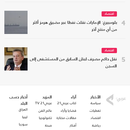
اقتصاد
4
بلومبيرغ: الإمارات نقلت نفطا عبر مضيق هرمز أكثر
من أي منتج آخر
اقتصاد
5
نقل حاكم مصرف لبنان السابق من المستشفى إلى
السجن
الأخبار
آراء
المزيد
أخبار حسب
سياسة
كتاب عربي21
عربي21 TV
البلد
العراق
تغطيات
قضايا وآراء
عالم الفن
ليبيا
اقتصاد
مقالات مختارة
تكنولوجيا
سوريا
رياضة
أفكار
صحة