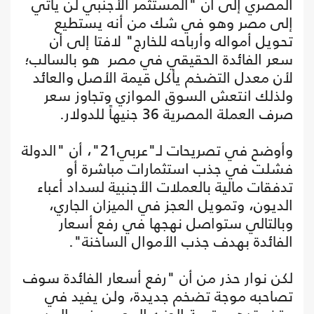
المصري إلى أن "المستثمر الأجنبي لن يأتي
إلى مصر وهو في شك من أنه يستطيع
تحويل أمواله وأرباحه للخارج" لافتا إلى أن
سعر الفائدة الحقيقي في مصر هو بالسالب؛
لأن معدل التضخم يأكل قيمة الأصل والعائد
ولذلك انتعش السوق الموازي وتجاوز سعر
صرف العملة المصرية 36 جنيهاً للدولار.
وأوضح في تصريحات لـ"عربي21"، أن "الدولة
فشلت في جذب استثمارات مباشرة أو
تدفقات مالية بالعملات الأجنبية لسداد أعباء
الديون، وتمويل العجز في الميزان الجاري،
وبالتالي ستواصل نهجها في رفع أسعار
الفائدة بهدف جذب الأموال الساخنة".
لكن نوار حذر من أن "رفع أسعار الفائدة سوف
تصاحبه موجة تضخم جديدة، ولن يفيد في