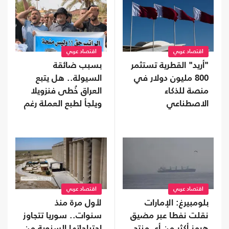
اقتصاد عربي
اقتصاد عربي
"أريد" القطرية تستثمر
بسبب ضائقة
800 مليون دولار في
السيولة.. هل يتبع
منصة للذكاء
العراق خُطى فنزويلا
الاصطناعي
ويلجأ لطبع العملة رغم
مخاطرها؟
اقتصاد عربي
اقتصاد عربي
بلومبيرغ: الإمارات
لأول مرة منذ
نقلت نفطا عبر مضيق
سنوات.. سوريا تتجاوز
هرمز أكثر من أي منتج
احتياجاتها السنوية من