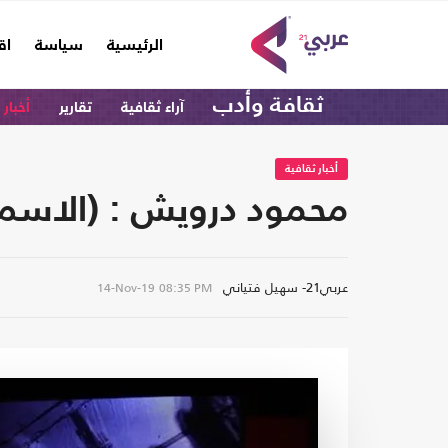
(current)
الرئيسية
سياسة
اق
ثقافة وأدب
آراء ثقافية
تقارير
أخبار 
أخبار ثقافية
محمود درويش : (الاسم)
عربي21- سهيل فتياني
14-Nov-19
08:35 PM