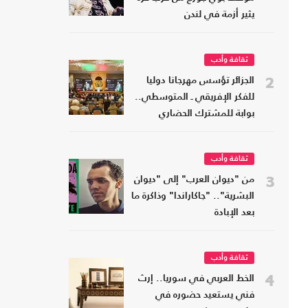
يثير أزمة في لندن
ثقافة وأدب
2
الجزائر تؤسس مهرجانا دوليا
للفكر الإفريقي ـ المتوسطي..
بوابة للمشترك الحضاري
ثقافة وأدب
3
من "ديوان العرب" إلى "ديوان
البشرية".. "جاكاراندا" وذاكرة ما
بعد الإبادة
ثقافة وأدب
4
الخط العربي في سوريا.. إرث
فني يستعيد حضوره في