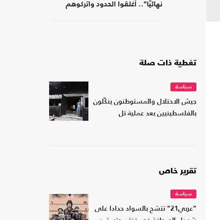
نهائيًا".. أغلقوا الحدود واتركوهم
لمصر
تغطية ذات صلة
سياسة
جيش الاحتلال والمستوطنون ينكّلون
بالفلسطينيين بعد عملية تل
تقرير خاص
سياسة
"عربي21" تتشح بالسواد حدادا على