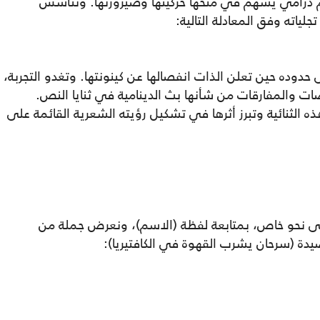
بزخم درامي يسهم في منحها حركيتها وصيرورتها. وتتأسس
ياته وفق المعادلة التالية:
ه حين تعلن الذات انفصالها عن كينونتها. وتغدو التجربة،
ات والمفارقات من شأنها بث الدينامية في ثنايا النص.
الثنائية وتبرز أثرها في تشكيل رؤيته الشعرية القائمة على
، على نحو خاص، بمتابعة لفظة (الاسم)، ونعرض جملة من
صيدة (سرحان يشرب القهوة في الكافتيريا):