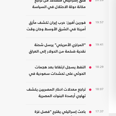
20:26
قلق إسرائيلي متصاعد من تراجع
مكانة دولة الاحتلال في السياسة
الأمريكية
19:57
فورين أفيرز: حرب إيران تكشف مأزق
أمريكا في الشرق الأوسط وحان وقت
الانسحاب
19:41
"المركزي الأمريكي" يرسل شحنة
نقدية ضخمة من الدولار إلى العراق
18:29
النفط يسجل ارتفاعا بعد هجمات
الحوثي على تحشدات سعودية في
اليمن
18:07
تراجع معدلات ادخار المصريين يكشف
تهاوي أرصدة البنوك المصرية
17:37
باحث إسرائيلي يقترح "فصل غزة