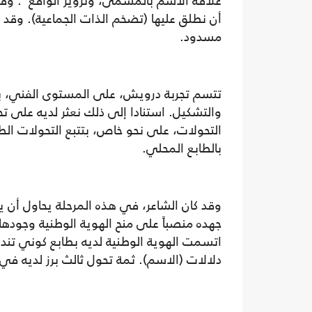
علاقة الاسم بالمسمّى، وتزوير الواقع". وقد
أن نطلق عليها (تضخم الذات الجماعية). وقد
مسدود.
تتسم تجربة درويش، على المستوى الفني، بقدر
والتشكيل. استنادا إلى ذلك نعثر لديه على ت
التحولات، على نحو خاص، بتتبع التحولات الط
بالطابع المحلي.
وقد كان الشاعر، في هذه المرحلة يحاول أن ي
جهده منصباً على منح الهوية الوطنية وجودها و
اتسمت الهوية الوطنية لديه بطابع كوني تندر
دلالات (الاسم). ثمة تحول ثالث برز لديه في 