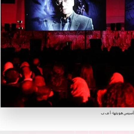
لتأسيس هويتها- أ ف ب