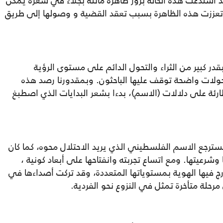
 استدعت هذه الحالة بروز ظاهرة ماثلة بجلاء في شعره يمكن
 تعززت هذه الظاهرة بسبب تعقد القضية و وصولها إلى طريق
 كبير من الثراء والتحول الدائم على مستوى الرؤية
حولات واضحة توقف عليها الباحثون. وبمقدورنا رصد هذه
ارئة على دلالات (الاسم)، بدءا بشعر البدايات الذي اصطبغ
سترجع الاسم الفلسطيني الذي يريد الاحتلال محوه، كما كان
شرعيتها. ومع اتساع تجربته وانفتاحها على أبعاد كونية ،
ج فيها الهوية بمستوياتها المتعددة، وقد تركت أصداءها في
مرحلة متأخرة تمثل في النزوع نحو الفردية.