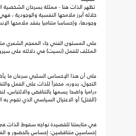
تظهر الذات هنا - ممثلة بسرحان الشخصية ا
خلاله أبرز ملامحها النفسية والوجودية ، فهي 
وجودها، وإحساسا متناميا بفقد ملامحها الإنسا
على المستوى الفني جاء المعجم الشعري متنا
المكثف للفعل (نسيت) في دلالته على سيرورة
على أن هذا الإحساس السلبي سرعان ما يأخذ ب
التحول، بدوره، محفزاً للذات على الفعل والتغي
دراميا واضحا يسمها بالتناقض والالتباس، ل
(القتل) أو الاغتيال السياسي الذي تقوم به 
في متابعتنا للقصيدة نواجه سقوط الذات في ال
إحساسين متناقضين: إحساس بالحضور و الغيا