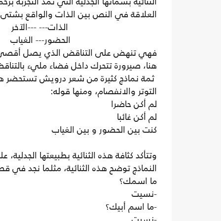
الثنائية بسماتها الجدلية التي تمد التجربة 
العلاقة في النص بين الذات والواقع بشتى تجل
الذات--- ---الآخر
الحضور--- الغياب
فهي تنهض على التناقض الذي يصل أقصى حدود
هنا، صيرورة تتحرك داخل فضاء مليء بالتناقض
ثمة نماذج كثيرة من شعر درويش تستحضر هذه 
التوتر والانفصام، ومنها قوله:
لم أكن حاضرا
لم أكن غائبا
كنت بين الحضور و بين الغياب
وتتأكد كثافة هذه الثنائية بطبيعتها الجدلية
النماذج توضح هذه الثنائية، مثلما نجد في ق
ما اسمك؟
-نسيت
-ما اسم أبيك؟
-نسيت