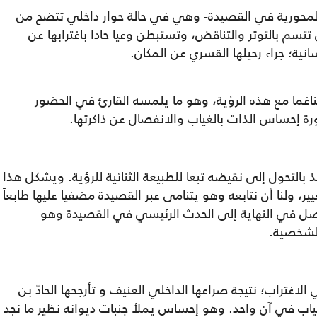
لمحورية في القصيدة- وهي في حالة حوار داخلي تتضح من
تتسم بالتوتر والتناقض، وتستبطن وعيا حادا باغترابها عن
نية؛ جراء رحيلها القسري عن المكان.
غما مع هذه الرؤية، وهو ما يلمسه القارئ في الحضور
 إحساس الذات بالغياب والانفصال عن ذاكرتها.
التحول إلى نقيضه تبعا للطبيعة الثنائية للرؤية. ويشكل هذا
ير، ولنا أن نتابعه وهو يتنامى عبر القصيدة مضفيا عليها طابعاً
نصل في النهاية إلى الحدث الرئيسي في القصيدة وهو
الشخصية.
اغتراب؛ نتيجة صراعها الداخلي العنيف و تأرجحها الحادّ بن
ب في آن واحد. وهو إحساس يملأ جنبات ديوانه نظير ما نجد