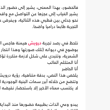
فالحضور، بهذا المعنى، يشير إلى حضور الذ
يشير الغياب إلى عجزها عن التواصل مع واقع
نحو جدلي بين قطبي هذه الثنائية، ويفرض عل
التجربة طابعا دراميا واضحا.
نلحظ في رصد تجربة
هيمنة هاجس الحض
درويش
بوضوح في ديوانه (تلك صورتها وهذا انتحار 
الشعرية، وتتبدى على شكل لازمة متكررة تؤكد
أنا المتكلم الغائب
أنا الحاضر
يلخص هذا النص، بدقة متناهية، رؤية درو
وتتضح من خلاله أبرر سمات البنية الوجودية 
لا يكتسب معناه الأخير إلا باستحضار نقيضه ا
يبدو وعي الذات بطبيعة حضورها منذ البداية