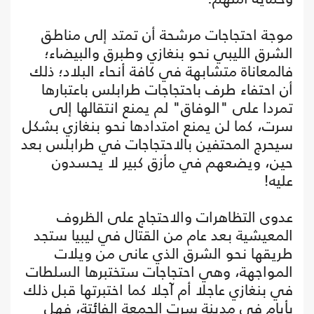
موجة احتجاجات مرشحة أن تمتد إلى مناطق
الشرق الليبي نحو بنغازي وطبرق والبيضاء؛
فالمعاناة متشابهة في كافة أنحاء البلاد؛ ذلك
أن احتفاء طرف باحتجاجات طرابلس باعتبارها
تمردا على "الوفاق" لم يمنع انتقالها إلى
سرت، كما لن يمنع امتدادها نحو بنغازي بشكل
سيحرج المحتفين بالاحتجاجات في طرابلس بعد
حين، ويضعهم في مأزق كبير لا يحسدون
عليه!
عدوى التظاهرات والاحتجاج على الظروف
المعيشية بعد عام من القتال في ليبيا ستجد
طريقها نحو الشرق الذي عانى من ويلات
المواجهة، وهي احتجاجات ستختبرها السلطات
في بنغازي عاجلا أم آجلا كما اختبرتها قبل ذلك
بأيام في مدينة سرت الجمعة الفائتة، فهل