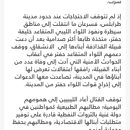
سرت.
إذ لم تتوقف الاحتجاجات عند حدود مدينة
طرابلس، فسرعان ما انتقلت إلى مناطق
سيطرة ونفوذ اللواء الليبي المتقاعد خليفة
حفتر، متخذة طابعا أكثر صدامية بعد أن دعت
قبيلة القذاذفة أبناءها إلى الانشقاق، ووقف
دعمهم اللواء المتقاعد حفتر في أعقاب
الحوادث الأمنية التي أدت إلى وفاة عدد من
أبناء القبيلة، رافقها اعتقالات تعرض لها
أبناؤها في المدينة، تصاعدت معها الدعوات
إلى إخراج قوات اللواء حفتر من المدينة.
توقف القتال أعاد الليبيين إلى همومهم
اليومية؛ مطالبهم الطبيعية كمواطنين في
دولة غنية بالثروات النفطية قادرة على توفير
متطلبات أبنائها الاقتصادية، ومطالبهم بحفظ
وحماية أمنهم.