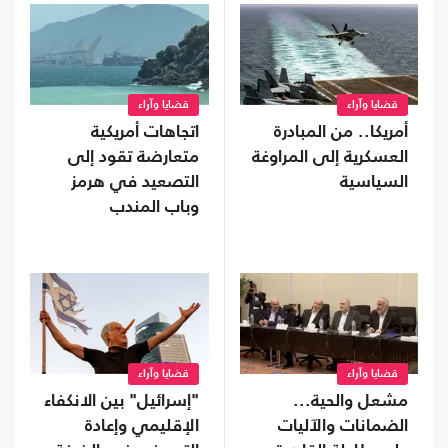
قضايا وآراء
قضايا وآراء
أمريكا.. من المبادرة
اتجاهات أمريكية
العسكرية إلى المراوغة
متعارضة تقود إلى
السياسية
التصعيد في هرمز
وباب المندب
قضايا وآراء
قضايا وآراء
مشعل والحية...
"إسرائيل" بين الانكفاء
الضمانات والآليات
الإقليمي وإعادة