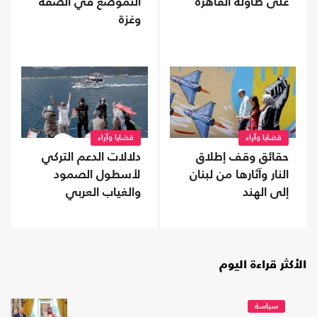
على طاولة القاهرة
التموضع في الضفة
وغزة
قضايا وآراء
قضايا وآراء
حقائق وقف إطلاق
دلالات الدعم التركي
النار وآثارها من لبنان
لأسطول الصمود
إلى الهند
والغياب العربي
الأكثر قراءة اليوم
سياسة