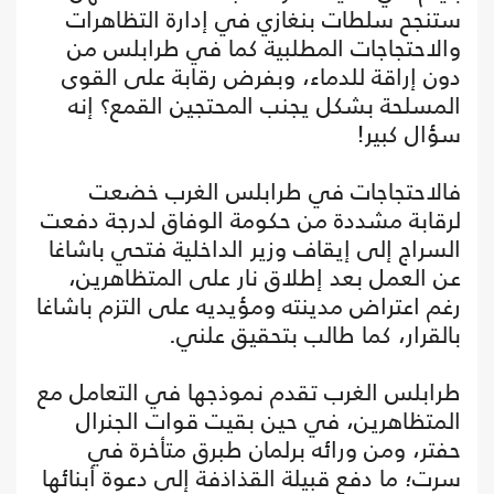
ستنجح سلطات بنغازي في إدارة التظاهرات
والاحتجاجات المطلبية كما في طرابلس من
دون إراقة للدماء، وبفرض رقابة على القوى
المسلحة بشكل يجنب المحتجين القمع؟ إنه
سؤال كبير!
فالاحتجاجات في طرابلس الغرب خضعت
لرقابة مشددة من حكومة الوفاق لدرجة دفعت
السراج إلى إيقاف وزير الداخلية فتحي باشاغا
عن العمل بعد إطلاق نار على المتظاهرين،
رغم اعتراض مدينته ومؤيديه على التزم باشاغا
بالقرار، كما طالب بتحقيق علني.
طرابلس الغرب تقدم نموذجها في التعامل مع
المتظاهرين، في حين بقيت قوات الجنرال
حفتر، ومن ورائه برلمان طبرق متأخرة في
سرت؛ ما دفع قبيلة القذاذفة إلى دعوة أبنائها