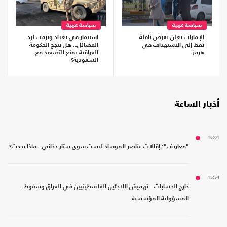
سياسة عربية
سياسة عربية
الإمارات تعلن تعرض ناقلة
استنفار في بغداد وترقب لرد
نفط إلى الاستهداف في
الفصائل.. هل تنجح الحكومة
هرمز
العراقية بمنع التصعيد مع
السعودية؟
أخبار الساعة
16:01
"معاريف": إقالات عناصر الموساد ليست سوى ستار دخاني.. ماذا يحدث؟
15:54
خارج الحسابات.. تهميش اللاجئين الفلسطينيين في العراق وسقوط
المسؤولية المؤسسية