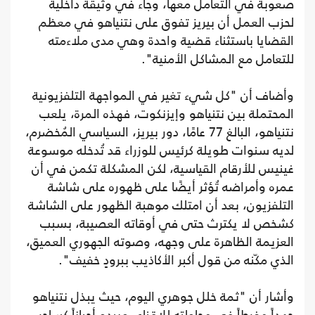
صعوبة في التعامل معها، وجاء في وثيقة داخلية
لحزب العمل أن بيريز تفوق على نتنياهو في معظم
القضايا باستثناء قضية واحدة وهي مدى ملاءمته
للتعامل مع المشاكل الأمنية".
وأضاف أن "كل شيء تغير في المواجهة التلفزيونية
المحتملة بين نتنياهو وإيزنكوت، فهذه المرة، يلعب
نتنياهو، البالغ 77 عامًا، دور بيريز، السياسي المُخضرم،
لديه سنوات طويلة كرئيس للوزراء قد تُدخله موسوعة
غينيس للأرقام القياسية، لكن المشكلة تكمن في أن
عمره وأمراضه تُؤثر أيضًا على ظهوره على شاشة
التلفزيون، بعد أن امتلك موهبة الظهور على الشاشة
كشخص لا يكترث حتى في أوقاته العصيبة، بسبب
العزيمة الظاهرة على وجهه، وصوته الجهوري العميق،
الذي مكّنه من قول أكبر الأكاذيب ببرودٍ خفيف".
وأشار أن "ثمة خلل جوهري اليوم، حيث يبذل نتنياهو