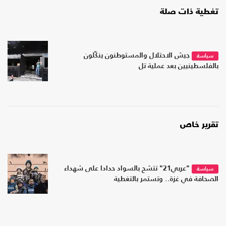
تغطية ذات صلة
جيش الاحتلال والمستوطنون ينكّلون
سياسة
بالفلسطينيين بعد عملية تل
تقرير خاص
"عربي21" تتشح بالسواد حدادا على شهداء
سياسة
الصحافة في غزة.. وتستمر بالتغطية