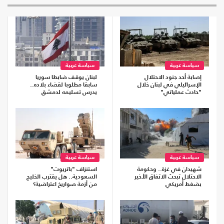
سياسة عربية
سياسة عربية
إصابة أحد جنود الاحتلال
لبنان يوقف ضابطا سوريا
الإسرائيلي في لبنان خلال
سابقا مطلوبا لقضاء بلاده..
"حادث عملياتي"
يدرس تسليمه لدمشق
سياسة عربية
سياسة عربية
شهيدان في غزة.. وحكومة
استنزاف "باتريوت"
الاحتلال تبحث الاتفاق الأخير
السعودية.. هل يقترب الخليج
بضغط أمريكي
من أزمة صواريخ اعتراضية؟