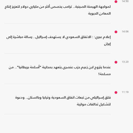
14:58
لمواجهة الهيمنة الصينية.. ترامب يخصص أكثر من ملياري دولار لتعزيز إنتاج
المعادن الحيوية
14:06
إعلام عبري: : الاتفاق السعودي لا يستهدف إسرائيل.. رسالة مباشرة إلى
إيران
13:20
عندما يتزوج ابن زعيم حزب عنصري يتعهد بمحاربة "أسلمة بريطانيا".. من
مسلمة!
11:19
قلق إسرائيلي من تبعات اتفاق السعودية وتركيا وباكستان.. ودعوة
لتشكيل تحالفات موازية