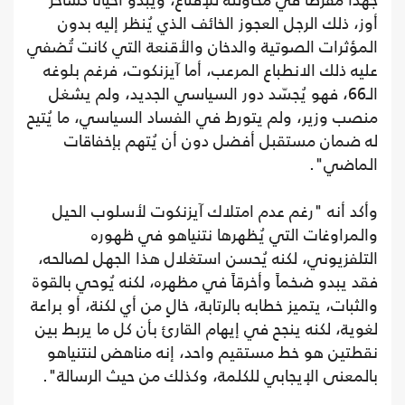
جهداً مفرطاً في محاولته للإقناع، ويبدو أحياناً كساحر
أوز، ذلك الرجل العجوز الخائف الذي يُنظر إليه بدون
المؤثرات الصوتية والدخان والأقنعة التي كانت تُضفي
عليه ذلك الانطباع المرعب، أما آيزنكوت، فرغم بلوغه
الـ66، فهو يُجسّد دور السياسي الجديد، ولم يشغل
منصب وزير، ولم يتورط في الفساد السياسي، ما يُتيح
له ضمان مستقبل أفضل دون أن يُتهم بإخفاقات
الماضي".
وأكد أنه "رغم عدم امتلاك آيزنكوت لأسلوب الحيل
والمراوغات التي يُظهرها نتنياهو في ظهوره
التلفزيوني، لكنه يُحسن استغلال هذا الجهل لصالحه،
فقد يبدو ضخماً وأخرقاً في مظهره، لكنه يُوحي بالقوة
والثبات، يتميز خطابه بالرتابة، خالٍ من أي لكنة، أو براعة
لغوية، لكنه ينجح في إيهام القارئ بأن كل ما يربط بين
نقطتين هو خط مستقيم واحد، إنه مناهض لنتنياهو
بالمعنى الإيجابي للكلمة، وكذلك من حيث الرسالة".