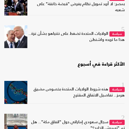
بمصر: لا أريد تمويل نظام يفرض "قبضة خانقة" على
شعبه
5
الولايات المتحدة تضغط على نتنياهو بشأن غزة..
سياسة
هذا ما تريده واشنطن
الأكثر قراءة في أسبوع
1
هذه شروط الولايات المتحدة بخصوص مضيق
سياسة
هرمز.. تفاصيل الاتفاق المقترح
2
سجال سعودي إماراتي حول "اتفاق مكة".. هل
سياسة
تم "تهميش الخليج؟"