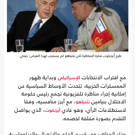
طرح أيزنكوت فكرة المناظرة لكن نتنياهو لم يستجب لهذا العرض- جيتي
مع اقتراب الانتخابات
وبداية ظهور
الإسرائيلي
المعسكرات الحزبية، تتحدث الأوساط السياسية عن
إمكانية إجراء مناظرة تلفزيونية تجمع رئيس حكومة
الاحتلال بنيامين
، مع أبرز منافسيه، وفقا
نتنياهو
لاستطلاعات الرأي، وهو غادي
، الذي يواصل
آيزنكوت
التقدم بصورة مقلقة لخصمه.
وذكر المحاضر في قسم الحكم والاتصال والدبلوماسية