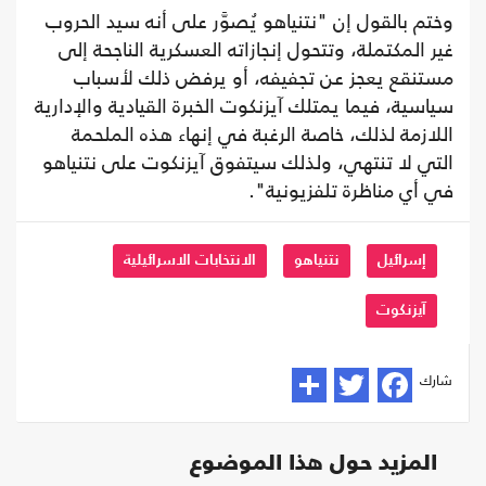
وختم بالقول إن "نتنياهو يُصوَّر على أنه سيد الحروب
غير المكتملة، وتتحول إنجازاته العسكرية الناجحة إلى
مستنقع يعجز عن تجفيفه، أو يرفض ذلك لأسباب
سياسية، فيما يمتلك آيزنكوت الخبرة القيادية والإدارية
اللازمة لذلك، خاصة الرغبة في إنهاء هذه الملحمة
التي لا تنتهي، ولذلك سيتفوق آيزنكوت على نتنياهو
في أي مناظرة تلفزيونية".
إسرائيل
نتنياهو
الانتخابات الاسرائيلية
آيزنكوت
شارك
المزيد حول هذا الموضوع