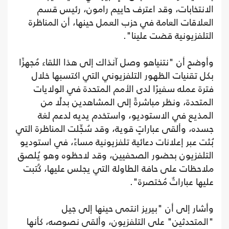
الانتخابات، وقد اعترف حاييم رامون، رئيس قسم
العلاقات العامة في حزب العمل حينها، أن المناظرة
التلفزيونية قضت علينا".
وأوضح أن "نتنياهو وصل آنذاك إلى هذا اللقاء مُجهزًا
بكل تقنيات الظهور التلفزيوني التي اكتسبها خلال
فترة عمله سفيرًا لدى الأمم المتحدة في الولايات
المتحدة، ونظر مباشرةً إلى المشاهدين بدلًا من
المذيع في الاستوديو، واستخدم يديه لدعم لغة
جسده، وألقى عباراتٍ قوية، وقد سُجِّلت المناظرة التي
بُثت عبر إعلانات دعائية تلفزيونية مساءً، في استوديو
التلفزيون بحضور الصحفيين، وقد لاحظوه وهو يُلصق
ملاحظات على حافة الطاولة التي يجلس عليها، كُتبت
عليها عباراتٌ مُختصرة".
وأشار إلى أن "بيريز انتمى حينها إلى جيل
"المتحدثين" على التلفزيون، وألقى نصوصه، كأنها