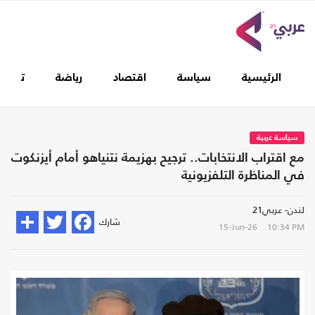
الرئيسية
سياسة
اقتصاد
رياضة
تغطيا
سياسة عربية
مع اقتراب الانتخابات.. ترجيح بهزيمة نتنياهو أمام أيزنكوت
في المناظرة التلفزيونية
لندن- عربي21
شارك
15-Jun-26
10:34 PM