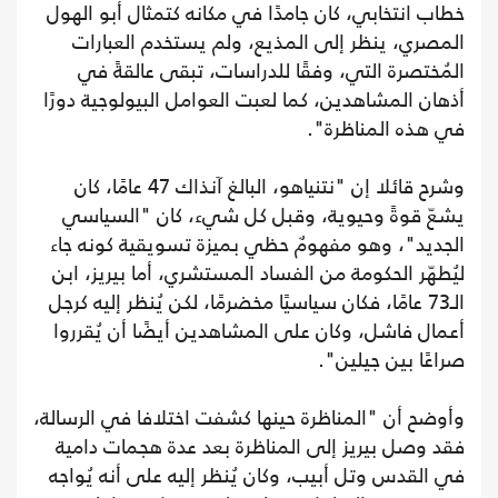
خطاب انتخابي، كان جامدًا في مكانه كتمثال أبو الهول
المصري، ينظر إلى المذيع، ولم يستخدم العبارات
المُختصرة التي، وفقًا للدراسات، تبقى عالقةً في
أذهان المشاهدين، كما لعبت العوامل البيولوجية دورًا
في هذه المناظرة".
وشرح قائلا إن "نتنياهو، البالغ آنذاك 47 عامًا، كان
يشعّ قوةً وحيوية، وقبل كل شيء، كان "السياسي
الجديد"، وهو مفهومٌ حظي بميزة تسويقية كونه جاء
ليُطهّر الحكومة من الفساد المستشري، أما بيريز، ابن
الـ73 عامًا، فكان سياسيًا مخضرمًا، لكن يُنظر إليه كرجل
أعمال فاشل، وكان على المشاهدين أيضًا أن يُقرروا
صراعًا بين جيلين".
وأوضح أن "المناظرة حينها كشفت اختلافا في الرسالة،
فقد وصل بيريز إلى المناظرة بعد عدة هجمات دامية
في القدس وتل أبيب، وكان يُنظر إليه على أنه يُواجه