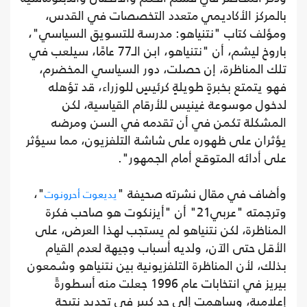
بالمركز الأكاديمي متعدد التخصصات في القدس،
ومؤلف كتاب "نتنياهو: مدرسة للتسويق السياسي"،
باروخ ليشم، أن "نتنياهو، ابن الـ77 عامًا، سيلعب في
تلك المناظرة، إن حصلت، دور السياسي المخضرم،
فهو يتمتع بخبرةٍ طويلةٍ كرئيسٍ للوزراء، قد تؤهله
لدخول موسوعة غينيس للأرقام القياسية، لكن
المشكلة تكمن في أن تقدمه في السن ومرضه
يؤثران على ظهوره على شاشة التلفزيون، مما سيؤثر
على أدائه المتوقع أمام الجمهور".
وأضاف في مقال نشرته صحيفة "
"،
يديعوت أحرونوت
وترجمته "عربي21" أن "أيزنكوت هو صاحب فكرة
المناظرة، لكن نتنياهو لم يستجب لهذا العرض، على
الأقل حتى الآن، ولديه أسباب وجيهة لعدم القيام
بذلك، لأن المناظرة التلفزيونية بين نتنياهو وشمعون
بيريز في انتخابات عام 1996 جعلت منه أسطورةً
إعلامية، وساهمت إلى حدٍ كبير في تحديد نتيجة