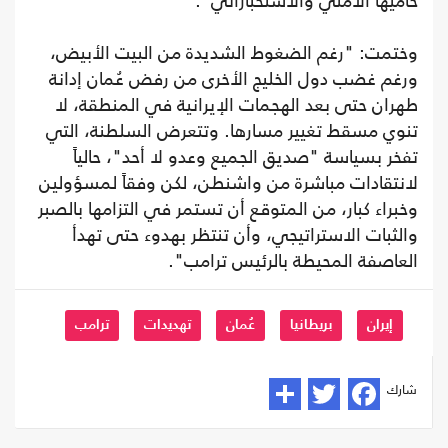
حاميها الأمني والاستخباراتي".
وختمت: "رغم الضغوط الشديدة من البيت الأبيض،
ورغم غضب دول الخليج الأخرى من رفض عُمان إدانة
طهران حتى بعد الهجمات الإيرانية في المنطقة، لا
تنوي مسقط تغيير مسارها. وتتعرض السلطنة، التي
تفخر بسياسة "صديق الجميع وعدو لا أحد"، حالياً
لانتقادات مباشرة من واشنطن، لكن وفقاً لمسؤولين
وخبراء كبار، من المتوقع أن تستمر في التزامها بالصبر
والثبات الاستراتيجي، وأن تنتظر بهدوء حتى تهدأ
العاصفة المحيطة بالرئيس ترامب".
إيران
بريطانيا
عُمان
تهديدات
ترامب
شارك