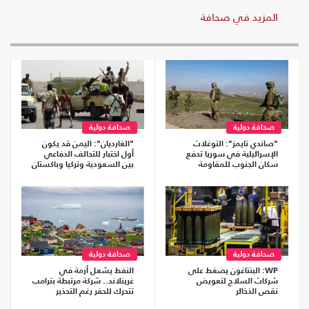
المزيد في صحافة
صحافة دولية
صحافة دولية
"صاندي تايمز": التوغلات
"الغارديان": اليمن قد يكون
الإسرائيلية في سوريا تدفع
أول اختبار للتحالف الدفاعي
سكان الجنوب للمقاومة
بين السعودية وتركيا وباكستان
صحافة دولية
صحافة دولية
WP: البنتاغون يضغط على
النفط يشعل أزمة في
شركات السلاح لتعويض
غرينلاند.. شركة مرتبطة بترامب
نقص الذخائر
تتحرك للحفر رغم التحذير