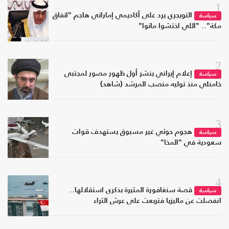
1
التويجري يرد على أكاديمي إماراتي هاجم "اتفاق
سياسة
مكة".. "اللي اختشوا ماتوا"
2
إعلام إيراني ينشر أول ظهور مصور لمجتبى
سياسة
خامنئي منذ توليه منصب المرشد (شاهد)
3
هجوم حوثي غير مسبوق يستهدف قوات
سياسة
سعودية في "المخا"
4
قصة سنغافورة المثيرة بذكرى استقلالها..
سياسة
انفصلت عن ماليزيا فتربعت على عرش الثراء