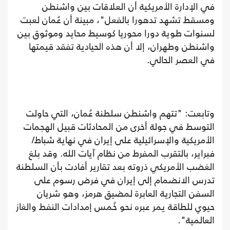
في الإدارة الأمريكية أن العلاقات بين واشنطن
ومسقط تشهد تدهورا بالفعل"، مبينة أن عُمان لعبت
لسنوات طوية دورا محوريا كوسيط محايد وموثوق بين
واشنطن وطهران، إلا أن هذه الحيادية تفقد قيمتها
في العصر الحالي.
وتابعت: "تتهم واشنطن سلطنة عُمان، التي حاولت
التوسط في جولة أخرى من المحادثات قبيل الهجمات
الأمريكية والإسرائيلية على إيران في نهاية شباط/
فبراير، بالتقرب المفرط من نظام آيات الله. وقد بلغ
الغضب الأمريكي ذروته بعد تقارير أفادت بأن السلطنة
تدرس الانضمام إلى إيران في فرض رسوم على
السفن التجارية العابرة لمضيق هرمز، وهو شريان
حيوي للطاقة يمر عبره نحو خُمس إمدادات النفط والغاز
العالمية".