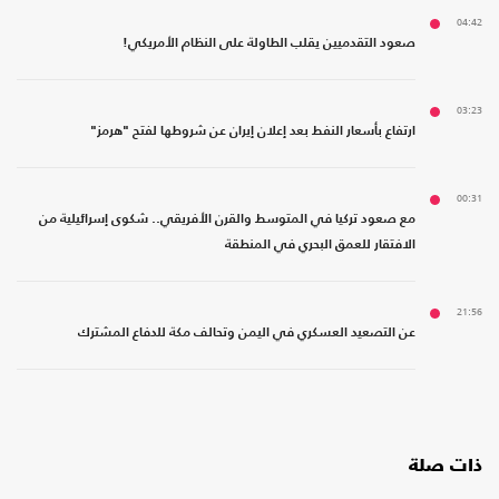
04:42
صعود التقدميين يقلب الطاولة على النظام الأمريكي!
03:23
ارتفاع بأسعار النفط بعد إعلان إيران عن شروطها لفتح "هرمز"
00:31
مع صعود تركيا في المتوسط والقرن الأفريقي.. شكوى إسرائيلية من
الافتقار للعمق البحري في المنطقة
21:56
عن التصعيد العسكري في اليمن وتحالف مكة للدفاع المشترك
ذات صلة