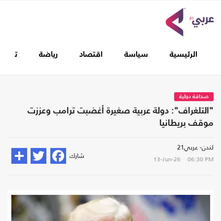
الرئيسية
سياسة
اقتصاد
رياضة
تغطيا
صحافة دولية
"التلغراف": دولة عربية صغيرة أغضبت ترامب وعززت
موقف بريطانيا
لندن- عربي21
شارك
13-Jun-26
06:30 PM