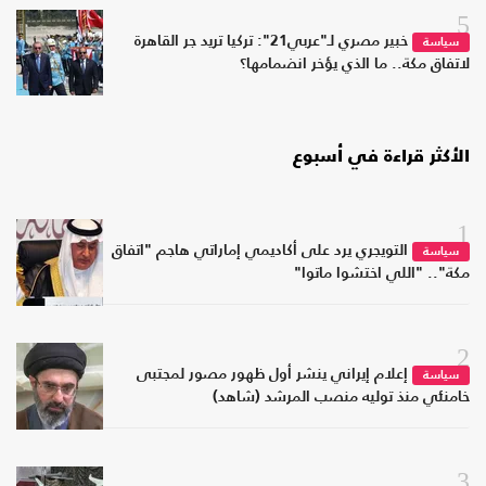
5
خبير مصري لـ"عربي21": تركيا تريد جر القاهرة
سياسة
لاتفاق مكة.. ما الذي يؤخر انضمامها؟
الأكثر قراءة في أسبوع
1
التويجري يرد على أكاديمي إماراتي هاجم "اتفاق
سياسة
مكة".. "اللي اختشوا ماتوا"
2
إعلام إيراني ينشر أول ظهور مصور لمجتبى
سياسة
خامنئي منذ توليه منصب المرشد (شاهد)
3