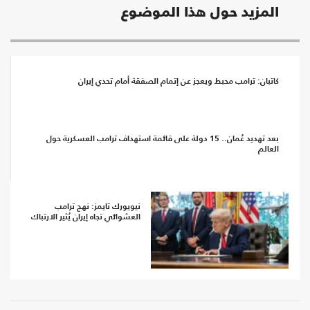
المزيد حول هذا الموضوع
كاتبان: ترامب محبط ويعجز عن إتمام الصفقة أمام تحدي إيران
بعد تهديد عُمان.. 15 دولة على قائمة استهداف ترامب العسكرية حول
العالم
نيويورك تايمز: نهج ترامب
العشوائي تجاه إيران يُثير الارتباك