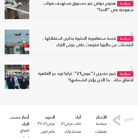
هجوم حوثي غير مسبوق يستهدف قوات
سياسة
سعودية في "المخا"
4
قصة سنغافورة المثيرة بذكرى استقلالها..
سياسة
انفصلت عن ماليزيا فتربعت على عرش الثراء
5
خبير مصري لـ"عربي21": تركيا تريد جر القاهرة
سياسة
لاتفاق مكة.. ما الذي يؤخر انضمامها؟
الأخبار
آراء
المزيد
أخبار حسب
سياسة
كتاب عربي21
عربي21 TV
البلد
العراق
تغطيات
قضايا وآراء
عالم الفن