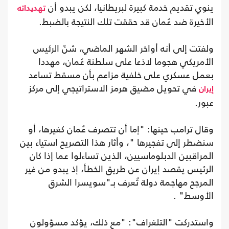
ينوي تقديم خدمة كبيرة لبريطانيا، لكن يبدو أن
تهديداته
الأخيرة ضد عُمان قد حققت تلك النتيجة بالضبط.
ولفتت إلى أنه أواخر الشهر الماضي، شنّ الرئيس
الأمريكي هجوما لاذعا على سلطنة عُمان، مهددا
بعمل عسكري على خلفية مزاعم بأن مسقط تساعد
في تحويل مضيق هرمز الاستراتيجي إلى مركز
إيران
عبور.
وقال ترامب حينها: "إما أن تتصرف عُمان كغيرها، أو
سنضطر إلى تفجيرها "، وأثار هذا التصريح استياء بين
المراقبين الدبلوماسيين، الذين تساءلوا عما إذا كان
الرئيس يقصد إيران عن طريق الخطأ، إذ يبدو من غير
المرجح مهاجمة دولة تُعرف بـ"سويسرا الشرق
الأوسط" .
واستدركت "التلغراف": "مع ذلك، يؤكد مسؤولون