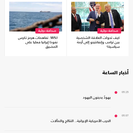
صحافة دولية
صحافة دولية
كيف تحولت العلاقة الشخصية
WSJ: تفاهمات هرمز تكرس
بين ترامب وإنفانتينو إلى أزمة
نفوذا إيرانيا فعليا على
سياسية؟
المضيق
أخبار الساعة
05:25
يهودٌ يدينون اليهود
05:07
الحرب الأمريكية الإيرانية.. النتائج والمآلات