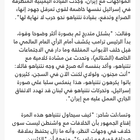
المواجهات مع إيران، وجدت القيادة اليمينية المتطرفة
في إسرائيل نفسها خاضعة لقوى تعرقل جهود إنهاء
الصراع وتدفع، بقيادة نتنياهو نحو حرب لا نهاية لها".
وقالت: "بشكل متدرج ثم بصورة أكثر وضوحا وقوة،
بدأ الرئيس ترامب يكشف أمام الرأي العام العالمي ما
قيل خلف الأبواب المغلقة وما دار في الاجتماعات
الخاصة (الشتائم)، وتحدث عن مشادة كلامية مع
نتنياهو، وأكد بنفسه أنه صرخ في وجه نتنياهو قائلا:
"أنت مجنون، ولولاي لكنت الآن في السجن، كثيرون
باتوا يكرهون نتنياهو، هذا ينعكس سلبا على صورة
إسرائيل، وتحركات نتنياهو في لبنان قد تهدد الاتفاق
الجاري العمل عليه مع إيران".
وتساءلت شاحر: "كيف سيحاول نتنياهو هذه المرة
إقناع الجمهور بأن الخلافات مع واشنطن ليست سوى
خلاف في وجهات النظر، وأنه ما زال يحتفظ بعلاقة
صداقة قوية مع ترامب؟"، منوهة أن "الكثيرين