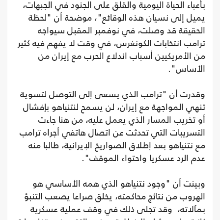
بأعباء الحياة اليومية والقلق على الجنود في الجبهات،
يميل إلى نسيان هذه الوقائع"، موضحة أن "لحظة
الحقيقة قد وصلت، في نوفمبر المقبل سيواجه
ترامب انتخابات الكونغرس، في وقت لا يفهم فيه كثير
من الأمريكيين أسباب اندلاع الحرب مع إيران من
الأساس".
وقدرت أن "ترامب الذي يسعى إلى التوصل لتسوية
تنهي المواجهة مع إيران، لن يسمح لنتنياهو بإفشال
أو تخريب المسار الذي يعمل عليه، من هنا جاءت
التسريبات التي تحدثت عن اتصال هاتفي أجراه ترامب
مع نتنياهو بعد إطلاق الصواريخ الإيرانية، طالبا منه
عدم الرد عسكريا واحتواء الموقف".
وبينت أن "وجود نتنياهو الذي همه الأساسي هو
الهروب من نتائج محاكمته، يخلق صراعا يصعب التنبؤ
بمآلاته، وقد تجلى ذلك في وقف عملية عسكرية