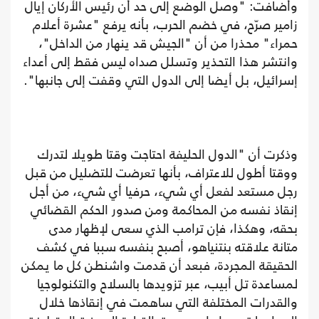
وأضافت: "وصل الوضع إلى حد أن رئيس الأركان إيال
زامير صرّح، في خضم الحرب، بأنه يرفع "عشرة أعلام
حمراء" محذرا من أن "الجيش قد ينهار من الداخل"،
وانتشر هذا التحذير وتسلل صداه ليس فقط إلى أعداء
إسرائيل، بل أيضا إلى الدول التي وقفت إلى جانبها".
وذكرت أن "الدول الحليفة احتاجت وقتا طويلا لتدرك
ووقتا أطول للاعتراف، بأنها تعرضت للتضليل من قبل
رجل مستعد لفعل أي شيء، حرفيا أي شيء، من أجل
إنقاذ نفسه من المحاكمة ومن صدور الحكم القضائي
بحقه، وهكذا، فإن ترامب الذي سعى لإظهار مدى
متانة علاقته بنتنياهو، أصبح بنفسه سببا في كشف
الحقيقة المجردة، فبعد أن قدمت واشنطن كل ما يمكن
لمساعدة تل أبيب، عبر تزويدها بالسلاح والتكنولوجيا
والقدرات المختلفة التي ساهمت في إنقاذها خلال