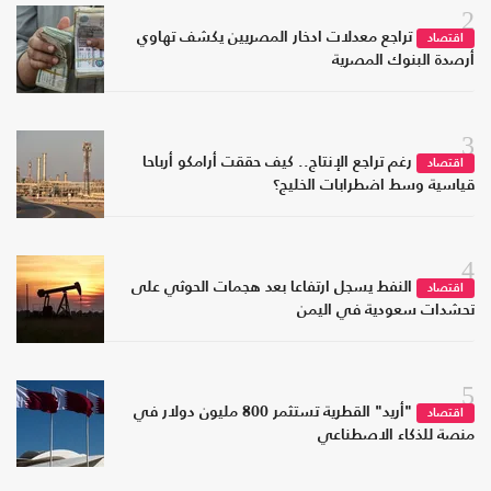
2
تراجع معدلات ادخار المصريين يكشف تهاوي
اقتصاد
أرصدة البنوك المصرية
3
رغم تراجع الإنتاج.. كيف حققت أرامكو أرباحا
اقتصاد
قياسية وسط اضطرابات الخليج؟
4
النفط يسجل ارتفاعا بعد هجمات الحوثي على
اقتصاد
تحشدات سعودية في اليمن
5
"أريد" القطرية تستثمر 800 مليون دولار في
اقتصاد
منصة للذكاء الاصطناعي