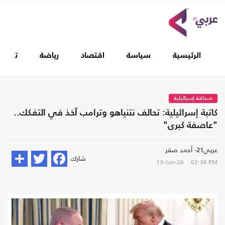
الرئيسية
سياسة
اقتصاد
رياضة
تغطيا
صحافة إسرائيلية
كاتبة إسرائيلية: تحالف نتنياهو وترامب آخذ في التفكك..
"عاصفة كبرى"
عربي21- أحمد صقر
شارك
13-Jun-26
02:36 PM