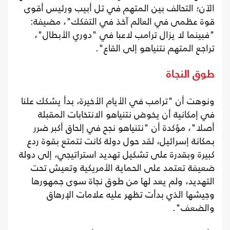
الآن؛ التحالف بين المتهم في تل أبيب ورئيس أقوى
قوة عظمى في العالم آخذ في التفكك"، مضيفة:
"فبينما لا يزال ترامب لاعبا في "دوري الأبطال"،
تراجع المتهم نتنياهو إلى القاع".
طوق النجاة
ونوهت أن "ترامب في الأيام الأخيرة، بدأ يشكك علنا
في إمكانية أن يخوض نتنياهو الانتخابات المقبلة
أصلا"، مؤكدة أن "نتنياهو نجح في إلحاق أكبر ضرر
بمكانة إسرائيل، لقد حول دولة كانت تتمتع بقوة ردع
كبيرة وبقدرة على تشكيل تهديد استراتيجي، إلى دولة
ضعيفة تعتمد على الحماية الأمريكية وتعيش تحت
التهديد، ولم يعد لها من طوق نجاة سوى جمهورها
وجيشها الذي بدأت تظهر عليه علامات الإرهاق
والضعف".