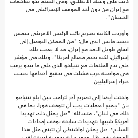
كانت على وشك الانطلاق، وفي التقدم نحو تفاهمات
مع إيران من دون أخذ الموقف الإسرائيلي في
الحسبان".
وأوردت الكاتبة تصريح نائب الرئيس الأمريكي جيمس
ديفيد فانس الذي قال: "من الممكن التوصل إلى
اتفاق طويل الأمد مع إيران، قد لا يعجب ذلك
إسرائيل، لكنه يخدم مصالح أمريكا"، وذلك في مؤشر
على تدع العلاقات مع نتنياهو الذي على ما يبدو يرغب
في مواصلة حرب فشلت في تحقيق أهدافها بحسب
خبراء إسرائيليين.
ولفتت أيضا إلى تصريح آخر لترامب حين أبلغ نتنياهو
بأن "جميع العمليات يجب أن تتوقف فورا، بما في
ذلك في لبنان"، متسائلة: "هل يمثل ذلك تهديدا
أمريكيًا شبيها بتهديدات سابقة بوقف إمدادات
السلاح؟، هل يمكن لواشنطن أن تتبنى مثل هذا
الموقف في ظل وجود جالية يهودية كبيرة تراقب