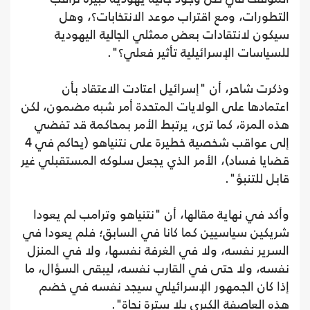
التطورات، ومع اقتراب موعد الانتخابات؟، وهل
سيكون لانتقادات بعض ممثلي الجالية اليهودية
للسياسات الإسرائيلية تأثير فعلي؟".
وذكرت شاحر، أن "إسرائيل اعتادت الاعتقاد بأن
اعتمادها على الولايات المتحدة أمر شبه مضمون، لكن
هذه المرة، كما ترى، يرتبط الأمر بمحاكمة قد تفضي
إلى عواقب شخصية خطيرة على نتنياهو (يحاكم في 4
قضايا فساد)، الأمر الذي يجعل سلوكه المستقبلي غير
قابل للتنبؤ".
وأكد في نهاية مقالها، أن "نتنياهو وترامب لم يعودا
شريكين سياسيين كما كانا في السابق؛ فلم يعودا في
السرير نفسه، ولا في الغرفة نفسها، ولا في المنزل
نفسه، ولا حتى في القارب نفسه، ليبقى السؤال، ما
إذا كان الجمهور الإسرائيلي سيجد نفسه في خضم
هذه العاصفة الكبرى بلا سترة نجاة".