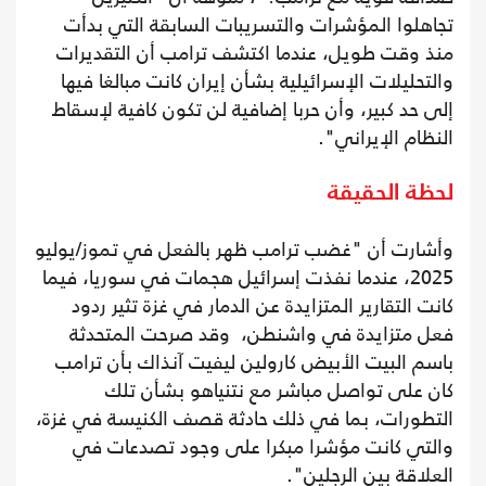
تجاهلوا المؤشرات والتسريبات السابقة التي بدأت
منذ وقت طويل، عندما اكتشف ترامب أن التقديرات
والتحليلات الإسرائيلية بشأن إيران كانت مبالغا فيها
إلى حد كبير، وأن حربا إضافية لن تكون كافية لإسقاط
النظام الإيراني".
لحظة الحقيقة
وأشارت أن "غضب ترامب ظهر بالفعل في تموز/يوليو
2025، عندما نفذت إسرائيل هجمات في سوريا، فيما
كانت التقارير المتزايدة عن الدمار في غزة تثير ردود
فعل متزايدة في واشنطن، وقد صرحت المتحدثة
باسم البيت الأبيض كارولين ليفيت آنذاك بأن ترامب
كان على تواصل مباشر مع نتنياهو بشأن تلك
التطورات، بما في ذلك حادثة قصف الكنيسة في غزة،
والتي كانت مؤشرا مبكرا على وجود تصدعات في
العلاقة بين الرجلين".