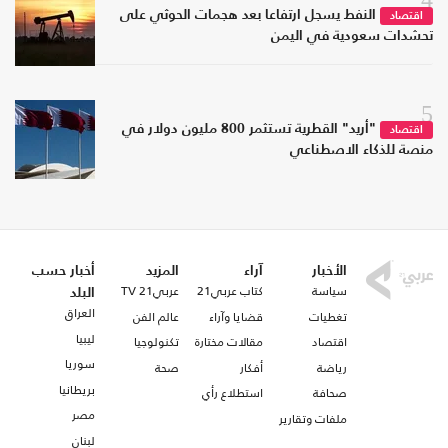
النفط يسجل ارتفاعا بعد هجمات الحوثي على
اقتصاد
تحشدات سعودية في اليمن
5
"أريد" القطرية تستثمر 800 مليون دولار في
اقتصاد
منصة للذكاء الاصطناعي
الأخبار
آراء
المزيد
أخبار حسب
سياسة
كتاب عربي21
عربي21 TV
البلد
العراق
تغطيات
قضايا وآراء
عالم الفن
ليبيا
اقتصاد
مقالات مختارة
تكنولوجيا
سوريا
رياضة
أفكار
صحة
بريطانيا
صحافة
استطلاع رأي
مصر
ملفات وتقارير
لبنان