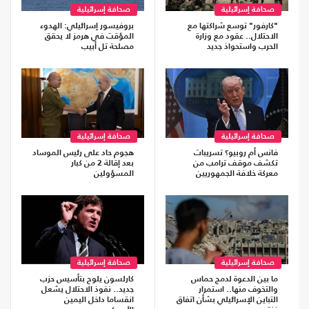
صحافة إسرائيلية
صحافة إسرائيلية
"كارفور" توسع شراكتها مع
بروفيسور إسرائيلي: الهدوء
الاحتلال.. عقود مع وزارة
المؤقت في هرمز لا يحقق
الحرب واستحواذ جديد
مصلحة تل أبيب
صحافة إسرائيلية
صحافة إسرائيلية
فانس أم روبيو؟ تسريبات
هجوم حاد على رئيس الموساد
تكشف موقف ترامب من
بعد إقالة 2 من كبار
معركة خلافة الجمهوريين
المسؤولين
صحافة إسرائيلية
صحافة إسرائيلية
ما بين الدعوة لدمج حماس
كارلسون يلوح بتأسيس حزب
والتخوف منها.. استمرار
جديد.. نفوذ الاحتلال يشعل
التباين الإسرائيلي بشأن اتفاق
انقساما داخل اليمين