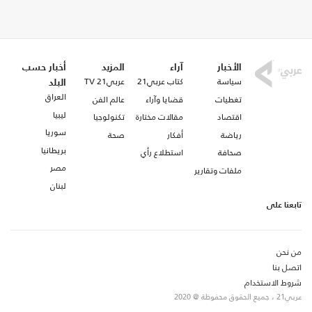
الأخبار
آراء
المزيد
أخبار حسب
سياسة
كتاب عربي21
عربي21 TV
البلد
العراق
تغطيات
قضايا وآراء
عالم الفن
ليبيا
اقتصاد
مقالات مختارة
تكنولوجيا
سوريا
رياضة
أفكار
صحة
بريطانيا
صحافة
استطلاع رأي
مصر
ملفات وتقارير
لبنان
تابعنا على
من نحن
اتصل بنا
شروط الاستخدام
عربي21 ، جميع الحقوق محفوظة @ 2020