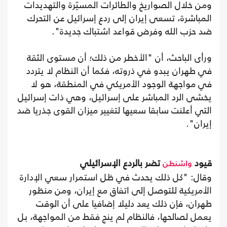
ومن خلال الصواريخ والطائرات المسيّرة والتهديدات
المباشرة، تسعى إيران إلى ردع إسرائيل عن التحرك
ضد حزب الله وفرض قواعد اشتباك جديدة".
ورأى الباحث، أن "الأخطر من ذلك؛ أن مستوى الثقة
في طهران يبدو في ذروته، فكما أن النظام لا يتردد
في مواجهة الوجود الأمريكي في المنطقة، هو لا
يخشى الرد المباشر على إسرائيل، وهي ذات إسرائيل
التي أعلنت سابقا سعيها لتغيير ميزان القوى جذريا ضد
إيران".
قيود
تضر بالردع الإسرائيلي
واشنطن
وقال: "كل ذلك يحدث في ظل استمرار سعي الإدارة
الأمريكية للتوصل إلى اتفاق مع إيران، ومن منظور
طهران، فإن ذلك يعد دليلا إضافيا على أن الوقت
يعمل لصالحها، فالنظام لم ينج فقط من المواجهة، بل