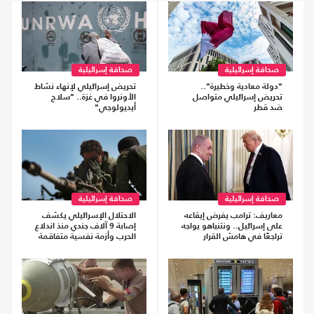
صحافة إسرائيلية
صحافة إسرائيلية
"دولة معادية وخطيرة"..
تحريض إسرائيلي لإنهاء نشاط
تحريض إسرائيلي متواصل
الأونروا في غزة.. "سلاح
ضد قطر
أيديولوجي"
صحافة إسرائيلية
صحافة إسرائيلية
معاريف: ترامب يفرض إيقاعه
الاحتلال الإسرائيلي يكشف
على إسرائيل.. ونتنياهو يواجه
إصابة 9 آلاف جندي منذ اندلاع
تراجعًا في هامش القرار
الحرب وأزمة نفسية متفاقمة