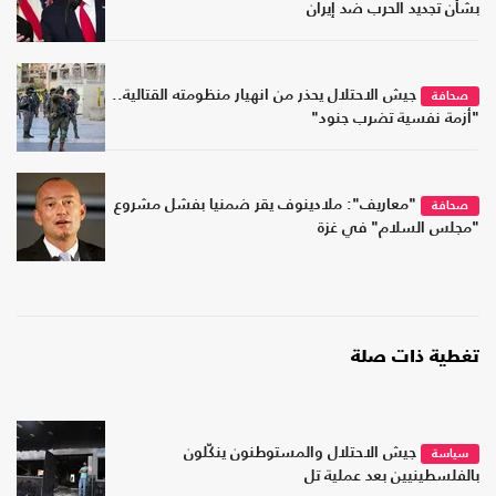
بشأن تجديد الحرب ضد إيران
جيش الاحتلال يحذر من انهيار منظومته القتالية..
صحافة
"أزمة نفسية تضرب جنود"
"معاريف": ملادينوف يقر ضمنيا بفشل مشروع
صحافة
"مجلس السلام" في غزة
تغطية ذات صلة
جيش الاحتلال والمستوطنون ينكّلون
سياسة
بالفلسطينيين بعد عملية تل