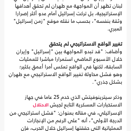
لبنان تظهر أن المواجهة مع طهران لم تحقق أهدافها
الإستراتيجية، بل تركت إسرائيل أمام عدو أكثر إصرارا
وثقة بنفسه"، بحسب ما نقله موقع "زمن إسرائيل"
العبري.
تغيير الواقع الاستراتيجي لم يتحقق
وأضاف: "قد تبدو المواجهة بين "إسرائيل" وإيران
خلال الأسبوع الماضي استمرارا مباشرا للعمليات
السابقة، لكنها في الواقع تعكس أمرا أعمق بكثير؛
وهو فشل محاولة تغيير الواقع الاستراتيجي مع طهران
بشكل جذري".
وذكر سيترينوفيتش الذي خدم 25 عاما في جهاز
الاستخبارات العسكرية التابع لجيش
الاحتلال
الإسرائيلي، في مقاله بعنوان: "فشل استراتيجي من
الدرجة الأولى"، أنه "على الرغم من الإنجازات
العملياتية التي حققتها إسرائيل خلال الحرب، فإن