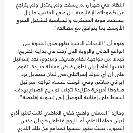
النظام في طهران لم يسقط ولم يعتدل ولم يتراجع
عن طموحاته الإقليمية. بل على العكس، ما زال
يستخدم قوته العسكرية والسياسية لتشكيل الشرق
الأوسط بما يتوافق مع مصالحه".
ونوه أن "الأحداث الأخيرة تظهر مدى الفجوة بين
الواقع الحالي والرؤية التي ُرحت في بداية الطريق؛
فبدلا من مواجهة نظام ضعيف ومردوع، تجد إسرائيل
نفسها أمام إيران تحاول فرض معادلة جديدة، تقوم
على أن أي تحرك إسرائيلي في لبنان سيقابَل برد
إيراني مباشر، وفي الوقت نفسه، تواجه إسرائيل
ضغوطا أمريكية متزايدة لتجنب توسيع الصراع بهدف
الحفاظ على إمكانية التوصل إلى تسوية إقليمية".
وفال: "المعنى واضح؛ ففي الماضي كانت تعتبر أذرع
إيران حماة للنظام، أما اليوم فتحاول طهران عكس
الصورة، بحيث تظهر نفسها كمدافع عن تلك الأذرع،