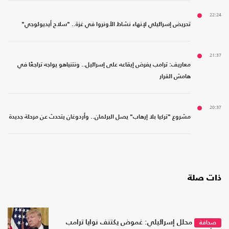
22:24
تحريض إسرائيلي لإنهاء نشاط الأونروا في غزة.. "سلاح أيديولوجي"
21:37
معاريف: ترامب يفرض إيقاعه على إسرائيل.. ونتنياهو يواجه تراجعًا في
هامش القرار
20:37
مشروع "تركيا بلا إرهاب" يصل البرلمان.. وأردوغان يتحدث عن مرحلة جديدة
ذات صلة
محلل إسرائيلي: غموض يكتنف نوايا ترامب
صحافة