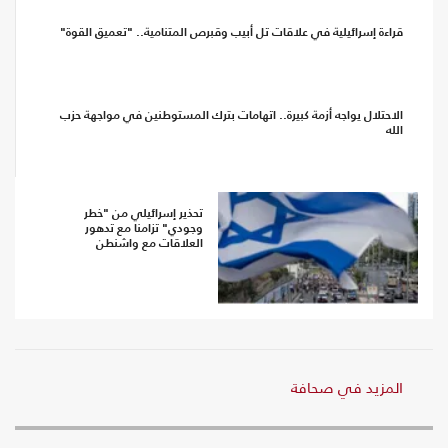
قراءة إسرائيلية في علاقات تل أبيب وقبرص المتنامية.. "تعميق القوة"
الاحتلال يواجه أزمة كبيرة.. اتهامات بترك المستوطنين في مواجهة حزب
الله
تحذير إسرائيلي من "خطر
وجودي" تزامنا مع تدهور
العلاقات مع واشنطن
المزيد في صحافة