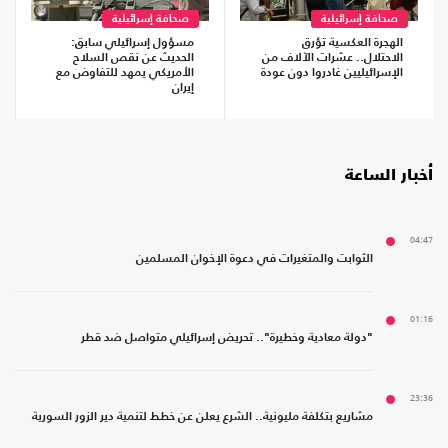
صحافة إسرائيلية
صحافة إسرائيلية
الهجرة العكسية تؤرق
مسؤول إسرائيلي سابق:
الاحتلال.. عشرات الآلاف من
الحديث عن نقص السلاح
الإسرائيليين غادروا دون عودة
الأمريكي يمهد للتفاوض مع
إيران
أخبار الساعة
04:47
الثوابت والمتغيرات في دعوة الإخوان المسلمين
01:16
"دولة معادية وخطيرة".. تحريض إسرائيلي متواصل ضد قطر
23:36
مشاريع بتكلفة مليونية.. الشرع يعلن عن خطط لتنمية دير الزور السورية