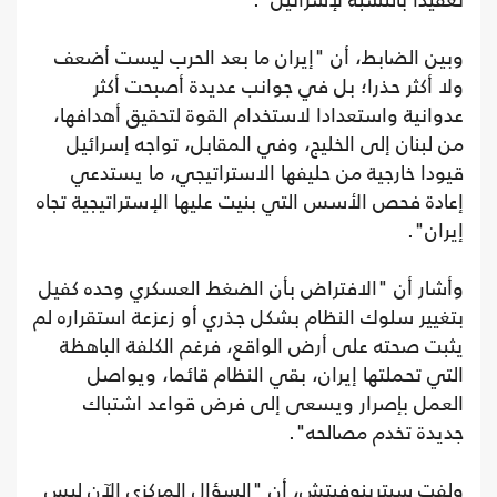
تعقيدا بالنسبة لإسرائيل".
وبين الضابط، أن "إيران ما بعد الحرب ليست أضعف
ولا أكثر حذرا؛ بل في جوانب عديدة أصبحت أكثر
عدوانية واستعدادا لاستخدام القوة لتحقيق أهدافها،
من لبنان إلى الخليج، وفي المقابل، تواجه إسرائيل
قيودا خارجية من حليفها الاستراتيجي، ما يستدعي
إعادة فحص الأسس التي بنيت عليها الإستراتيجية تجاه
إيران".
وأشار أن "الافتراض بأن الضغط العسكري وحده كفيل
بتغيير سلوك النظام بشكل جذري أو زعزعة استقراره لم
يثبت صحته على أرض الواقع، فرغم الكلفة الباهظة
التي تحملتها إيران، بقي النظام قائما، ويواصل
العمل بإصرار ويسعى إلى فرض قواعد اشتباك
جديدة تخدم مصالحه".
ولفت سيترينوفيتش، أن "السؤال المركزي الآن ليس