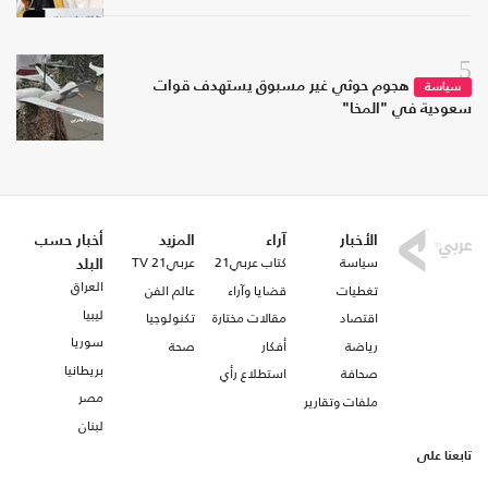
5
هجوم حوثي غير مسبوق يستهدف قوات
سياسة
سعودية في "المخا"
الأخبار
آراء
المزيد
أخبار حسب
سياسة
كتاب عربي21
عربي21 TV
البلد
العراق
تغطيات
قضايا وآراء
عالم الفن
ليبيا
اقتصاد
مقالات مختارة
تكنولوجيا
سوريا
رياضة
أفكار
صحة
بريطانيا
صحافة
استطلاع رأي
مصر
ملفات وتقارير
لبنان
تابعنا على