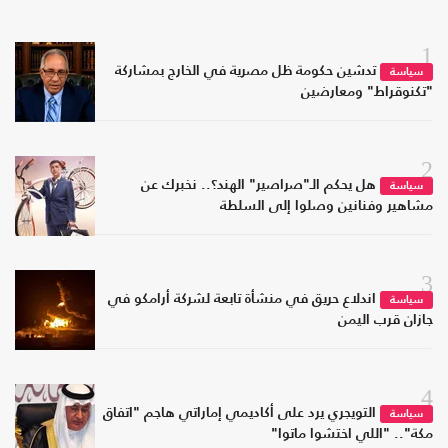
1
تدشين حكومة ظل مصرية في الخارج بمشاركة
سياسة
"تكنوقراط" ومعارضين
2
هل يحكم الـ"صراصير" الهند؟.. نخبرك عن
سياسة
مشاهير وفنانين وصلوا إلى السلطة
3
اندلاع حريق في منشأة تابعة لشركة أرامكو في
سياسة
جازان قرب اليمن
4
التويجري يرد على أكاديمي إماراتي هاجم "اتفاق
سياسة
مكة".. "اللي اختشوا ماتوا"