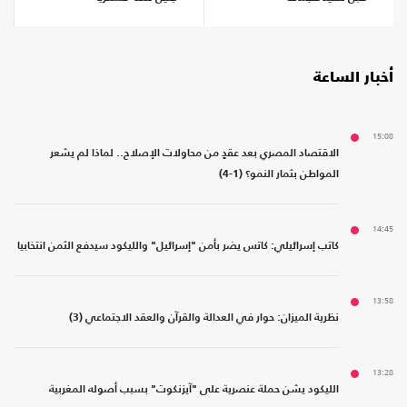
أخبار الساعة
15:08
الاقتصاد المصري بعد عقدٍ من محاولات الإصلاح.. لماذا لم يشعر
المواطن بثمار النمو؟ (1-4)
14:45
كاتب إسرائيلي: كاتس يضر بأمن "إسرائيل" والليكود سيدفع الثمن انتخابيا
13:58
نظرية الميزان: حوار في العدالة والقرآن والعقد الاجتماعي (3)
13:28
الليكود يشن حملة عنصرية على "آيزنكوت" بسبب أصوله المغربية