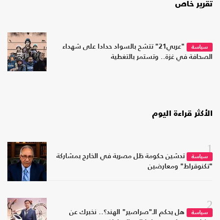
تقرير خاص
"عربي21" تتشح بالسواد حدادا على شهداء
سياسة
الصحافة في غزة.. وتستمر بالتغطية
الأكثر قراءة اليوم
1
تدشين حكومة ظل مصرية في الخارج بمشاركة
سياسة
"تكنوقراط" ومعارضين
2
هل يحكم الـ"صراصير" الهند؟.. نخبرك عن
سياسة