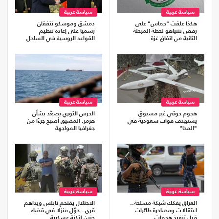
سياسة عربية
سياسة عربية
هكذا علقت "حماس" على
دمشق وموسكو تتفقان
رفض نتنياهو لخطة المرحلة
رسميا على إعادة تنظيم
الثانية من اتفاق غزة
القواعد الروسية في الساحل
سياسة عربية
سياسة عربية
هجوم حوثي غير مسبوق
الحرس الثوري يصعّد بشأن
يستهدف قوات سعودية في
هرمز: المضيق أصبح جزءًا من
"المخا"
جغرافيا المواجهة
سياسة عربية
سياسة عربية
العراق يفكك شبكة مسلحة..
الاحتلال يقتحم نابلس ويداهم
اعتقالات ومصادرة طائرات
قرى.. حوّل منزلا في قضاء
قبل تنفيذ هجمات
جنين لثكنة عسكرية