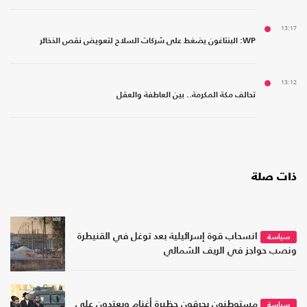
13:17
WP: البنتاغون يضغط على شركات السلاح لتعويض نقص الذخائر
13:12
تحالف مكة المكرمة.. بين العاطفة والعقل
ذات صلة
انسحاب قوة إسرائيلية بعد توغل في القنيطرة
سياسة
ونصب حواجز في الريف الشمالي
مستوطنون يحرقون حظيرة أغنام ويعتدون على
سياسة