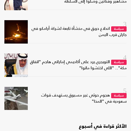
مشاهير وفنانين وصلوا إلى السلطة
3
اندلاع حريق في منشأة تابعة لشركة أرامكو في
سياسة
جازان قرب اليمن
4
التويجري يرد على أكاديمي إماراتي هاجم "اتفاق
سياسة
مكة".. "اللي اختشوا ماتوا"
5
هجوم حوثي غير مسبوق يستهدف قوات
سياسة
سعودية في "المخا"
الأكثر قراءة في أسبوع